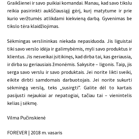
Graikšienei ir savo puikiai komandai. Manau, kad savo tikslu
reikia pasirinkti aukščiausiąjį gėrį, kurį matytume ir prie
kurio veržtumės atlikdami kiekvieną darbą. Gyvenimas be
tikslo tėra klaidžiojimas.
Sėkmingas verslininkas niekada nepasiduoda. Jis liguistai
tiki savo verslo idėja ir galimybėmis, myli savo produktus ir
klientus. Jis nesveikai įsitikinęs, kad dirba tai, kas geriausia,
ir dirba su geriausiais žmonėmis. Sakysite – ligonis. Taip, jis
serga savo verslu ir savo produktais. Jei norite likti sveiki,
eikite dirbti samdomais darbuotojais. Jei norite sukurti
sėkmingą verslą, teks „susirgti”. Galite dėl to kartais
pasijusti nejaukiai ar nepatogiai, tačiau tai – vienintelis
kelias į sėkmę.
Vilma Pučinskienė
FOREVER | 2018 m. vasaris