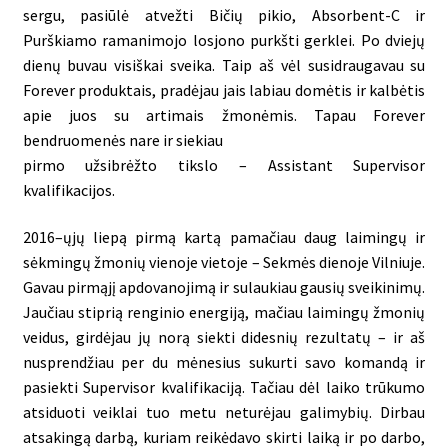
sergu, pasiūlė atvežti Bičių pikio, Absorbent-C ir
Purškiamo ramanimojo losjono purkšti gerklei. Po dviejų
dienų buvau visiškai sveika. Taip aš vėl susidraugavau su
Forever produktais, pradėjau jais labiau domėtis ir kalbėtis
apie juos su artimais žmonėmis. Tapau Forever
bendruomenės nare ir siekiau
pirmo užsibrėžto tikslo – Assistant Supervisor
kvalifikacijos.
2016–ųjų liepą pirmą kartą pamačiau daug laimingų ir
sėkmingų žmonių vienoje vietoje – Sekmės dienoje Vilniuje.
Gavau pirmąjį apdovanojimą ir sulaukiau gausių sveikinimų.
Jaučiau stiprią renginio energiją, mačiau laimingų žmonių
veidus, girdėjau jų norą siekti didesnių rezultatų – ir aš
nusprendžiau per du mėnesius sukurti savo komandą ir
pasiekti Supervisor kvalifikaciją. Tačiau dėl laiko trūkumo
atsiduoti veiklai tuo metu neturėjau galimybių. Dirbau
atsakingą darbą, kuriam reikėdavo skirti laiką ir po darbo,