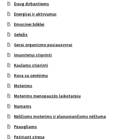
Daug dirbantiems
Energijai ir aktyvumui
Emocinei būklei
Geležis
Gerai organizmo pusiausvyrai
Imunitetui stiprinti
Kaulams stiprinti
Kova su senėjimu
Moterims
Moterims menopauzės laikotarpiu
Namams
Nėščioms moterims ir planuojančioms nėštumą
Paaugliams
Patiriant stresą