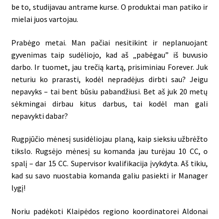
be to, studijavau antrame kurse. O produktai man patiko ir
mielai juos vartojau.
Prabėgo metai. Man pačiai nesitikint ir neplanuojant
gyvenimas taip sudėliojo, kad aš „pabėgau” iš buvusio
darbo. Ir tuomet, jau trečią kartą, prisiminiau Forever. Juk
neturiu ko prarasti, kodėl nepradėjus dirbti sau? Jeigu
nepavyks – tai bent būsiu pabandžiusi. Bet aš juk 20 metų
sėkmingai dirbau kitus darbus, tai kodėl man gali
nepavykti dabar?
Rugpjūčio mėnesį susidėliojau planą, kaip sieksiu užbrėžto
tikslo. Rugsėjo mėnesį su komanda jau turėjau 10 CC, o
spalį – dar 15 CC. Supervisor kvalifikacija įvykdyta. Aš tikiu,
kad su savo nuostabia komanda galiu pasiekti ir Manager
lygį!
Noriu padėkoti Klaipėdos regiono koordinatorei Aldonai