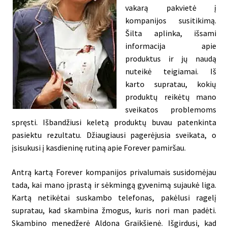
vakarą pakvietė į
kompanijos susitikimą.
Šilta aplinka, išsami
informacija apie
produktus ir jų naudą
nuteikė teigiamai. Iš
karto supratau, kokių
produktų reikėtų mano
sveikatos problemoms
spręsti. Išbandžiusi keletą produktų buvau patenkinta
pasiektu rezultatu. Džiaugiausi pagerėjusia sveikata, o
įsisukusi į kasdieninę rutiną apie Forever pamiršau.
Antrą kartą Forever kompanijos privalumais susidomėjau
tada, kai mano įprastą ir sėkmingą gyvenimą sujaukė liga.
Kartą netikėtai suskambo telefonas, pakėlusi ragelį
supratau, kad skambina žmogus, kuris nori man padėti.
Skambino menedžerė Aldona Graikšienė. Išgirdusi, kad