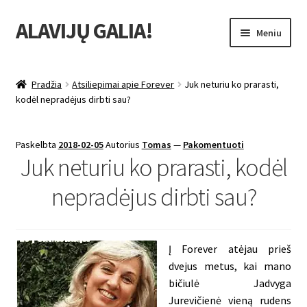
ALAVIJŲ GALIA!
Pereiti
Pereiti
Meniu
prie
prie
meniu
turinio
Išskleist
Produktų katalogas
sub-
Pradžia
Atsiliepimai apie Forever
Juk neturiu ko prarasti,
menu
Išskleist
kodėl nepradėjus dirbti sau?
Nuolaidos
sub-
menu
Išskleist
Uždarbio galimybė
Paskelbta
2018-02-05
Autorius
Tomas
—
Pakomentuoti
sub-
Juk neturiu ko prarasti, kodėl
menu
Išskleist
Forever Living products
sub-
nepradėjus dirbti sau?
menu
Į Forever atėjau prieš
dvejus metus, kai mano
bičiulė Jadvyga
Jurevičienė vieną rudens