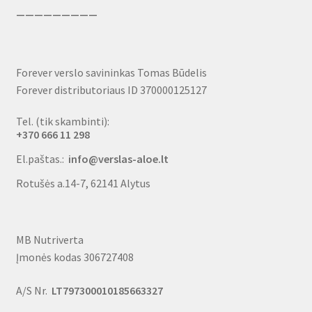
—————————
Forever verslo savininkas Tomas Būdelis
Forever distributoriaus ID 370000125127
Tel. (tik skambinti):
+370 666 11 298
El.paštas.:
info@verslas-aloe.lt
Rotušės a.14-7, 62141 Alytus
MB Nutriverta
Įmonės kodas 306727408
A/S Nr.
LT797300010185663327