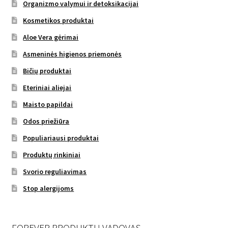
Organizmo valymui ir detoksikacijai
Kosmetikos produktai
Aloe Vera gėrimai
Asmeninės higienos priemonės
Bičių produktai
Eteriniai aliejai
Maisto papildai
Odos priežiūra
Populiariausi produktai
Produktų rinkiniai
Svorio reguliavimas
Stop alergijoms
FOREVER PRODUKTŲ VADOVAS