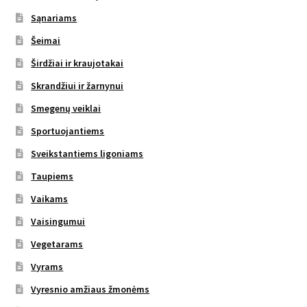
Sąnariams
Šeimai
Širdžiai ir kraujotakai
Skrandžiui ir žarnynui
Smegenų veiklai
Sportuojantiems
Sveikstantiems ligoniams
Taupiems
Vaikams
Vaisingumui
Vegetarams
Vyrams
Vyresnio amžiaus žmonėms