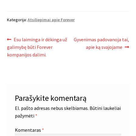
Kategorija:
Atsiliepimai apie Forever
Navigacija
Ankstenis
Naujesnis
Esu laiminga ir dėkinga už
Gyvenimas padovanoja tai,
įrašas:
įrašas:
galimybę būti Forever
apie ką svajojame
tarp
kompanijos dalimi.
įrašų
Parašykite komentarą
El. pašto adresas nebus skelbiamas.
Būtini laukeliai
pažymėti
*
Komentaras
*