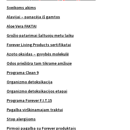
Sveikoms akims
Alavijai – panacėja iš gamtos
Aloe Vera FAKTAI
Grožio patarimai šaltuoju metų laiku
Forever Living Products sertifikatai
Azoto oksidas – gyvybės molekulė
Odos priežiūra tam tikrame amžiuje
Programa Clean 9
Organizmo detoksikacija
Organizmo detoksikacijos etapai
Programa Forever F.I.T.15
Pagalba virškinamajam traktui
Stop alergijoms
Pirmoji pagalba su Forever produktais