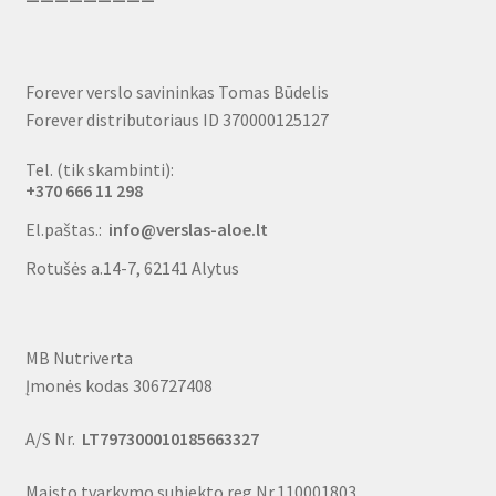
Forever verslo savininkas Tomas Būdelis
Forever distributoriaus ID 370000125127
Tel. (tik skambinti):
+370 666 11 298
El.paštas.:
info@verslas-aloe.lt
Rotušės a.14-7, 62141 Alytus
MB Nutriverta
Įmonės kodas 306727408
A/S Nr.
LT797300010185663327
Maisto tvarkymo subjekto reg.Nr.110001803.