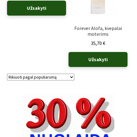
Užsakyti
Forever Alofa, kvepalai
moterims
35,70
€
Užsakyti
Rūšiuojama
pagal
populiarumą