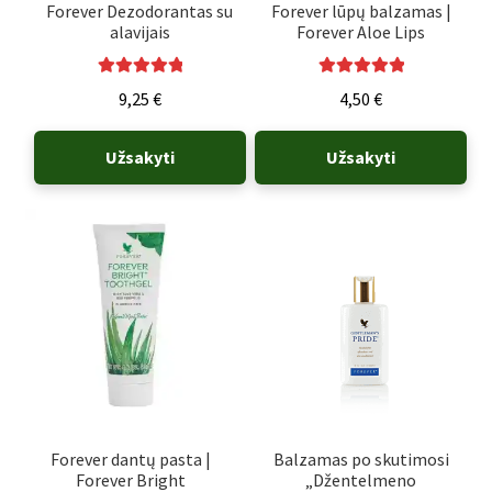
Forever Dezodorantas su
Forever lūpų balzamas |
alavijais
Forever Aloe Lips
Įvertinimas:
Įvertinimas:
9,25
€
4,50
€
5.00
iš 5
5.00
iš 5
Užsakyti
Užsakyti
Forever dantų pasta |
Balzamas po skutimosi
Forever Bright
„Džentelmeno