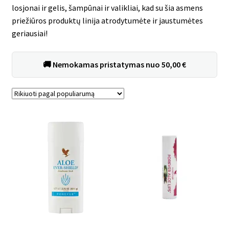
losjonai ir gelis, šampūnai ir valikliai, kad su šia asmens
Asmens higienos priemonės
priežiūros produktų linija atrodytumėte ir jaustumėtes
geriausiai!
Svorio reguliavimas
Produktų rinkiniai
🚚
Nemokamas pristatymas
nuo
50,00
€
Mėginukai
Išskleist
Rūšiuojama
Nuolaidos
pagal
sub-
populiarumą
menu
Išskleist
Uždarbio galimybė
sub-
menu
Išskleist
Forever Living products
sub-
menu