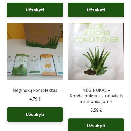
Užsakyti
Užsakyti
Mėginukų komplektas
MĖGINUKAS –
Kondicionierius su alavijais
4,79
€
ir simondsijomis
0,59
€
Užsakyti
Užsakyti