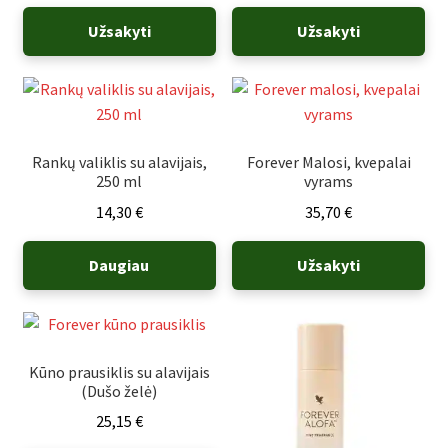
Užsakyti
Užsakyti
Rankų valiklis su alavijais,
Forever Malosi, kvepalai
250 ml
vyrams
14,30
€
35,70
€
Daugiau
Užsakyti
Kūno prausiklis su alavijais
(Dušo želė)
25,15
€