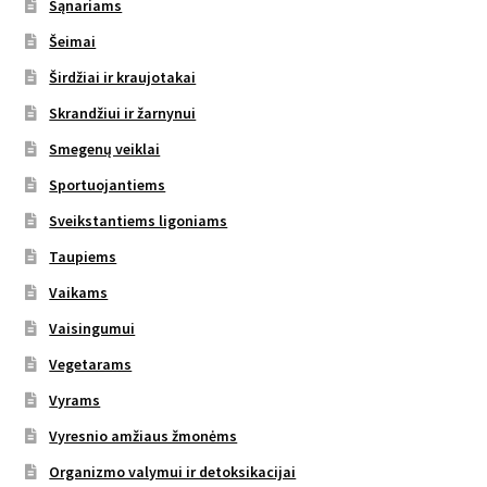
Sąnariams
Šeimai
Širdžiai ir kraujotakai
Skrandžiui ir žarnynui
Smegenų veiklai
Sportuojantiems
Sveikstantiems ligoniams
Taupiems
Vaikams
Vaisingumui
Vegetarams
Vyrams
Vyresnio amžiaus žmonėms
Organizmo valymui ir detoksikacijai