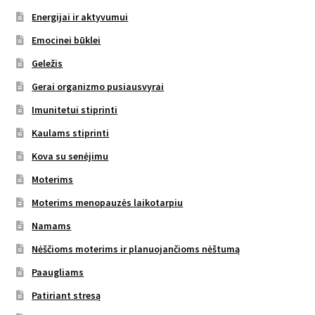
Energijai ir aktyvumui
Emocinei būklei
Geležis
Gerai organizmo pusiausvyrai
Imunitetui stiprinti
Kaulams stiprinti
Kova su senėjimu
Moterims
Moterims menopauzės laikotarpiu
Namams
Nėščioms moterims ir planuojančioms nėštumą
Paaugliams
Patiriant stresą