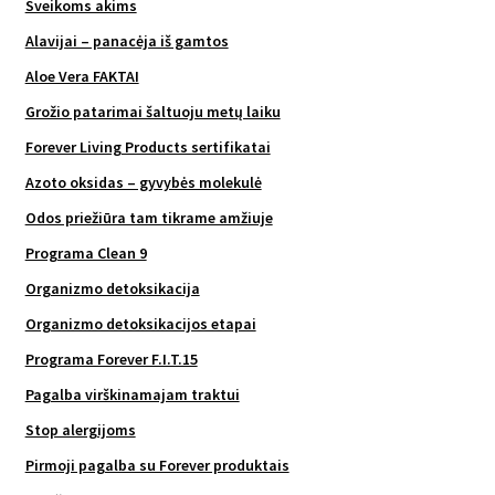
Sveikoms akims
Alavijai – panacėja iš gamtos
Aloe Vera FAKTAI
Grožio patarimai šaltuoju metų laiku
Forever Living Products sertifikatai
Azoto oksidas – gyvybės molekulė
Odos priežiūra tam tikrame amžiuje
Programa Clean 9
Organizmo detoksikacija
Organizmo detoksikacijos etapai
Programa Forever F.I.T.15
Pagalba virškinamajam traktui
Stop alergijoms
Pirmoji pagalba su Forever produktais