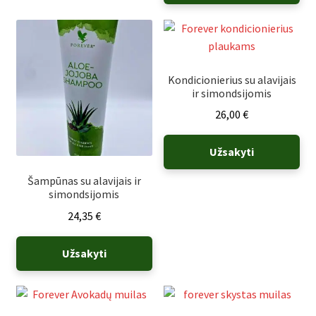
Kondicionierius su alavijais
ir simondsijomis
26,00
€
Užsakyti
Šampūnas su alavijais ir
simondsijomis
24,35
€
Užsakyti