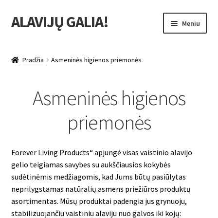
ALAVIJŲ GALIA!
Pereiti
Pereiti
Meniu
prie
prie
meniu
turinio
Išskleist
Produktų katalogas
sub-
Pradžia
Asmeninės higienos priemonės
menu
Populiariausi produktai
Asmeninės higienos
Aloe Vera gėrimai
priemonės
Maisto papildai
Bičių produktai
Forever Living Products“ apjungė visas vaistinio alavijo
gelio teigiamas savybes su aukščiausios kokybės
Odos priežiūra
sudėtinėmis medžiagomis, kad Jums būtų pasiūlytas
neprilygstamas natūralių asmens priežiūros produktų
asortimentas. Mūsų produktai padengia jus grynuoju,
Kosmetikos produktai
stabilizuojančiu vaistiniu alaviju nuo galvos iki kojų: