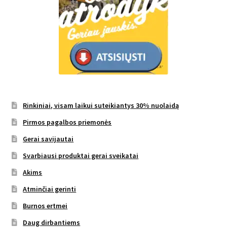
Rinkiniai, visam laikui suteikiantys 30% nuolaidą
Pirmos pagalbos priemonės
Gerai savijautai
Svarbiausi produktai gerai sveikatai
Akims
Atminčiai gerinti
Burnos ertmei
Daug dirbantiems