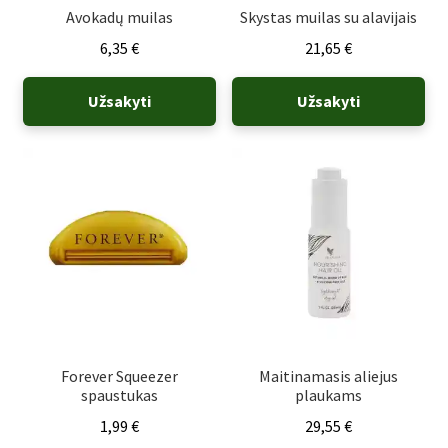
Avokadų muilas
Skystas muilas su alavijais
6,35
€
21,65
€
Užsakyti
Užsakyti
Forever Squeezer
Maitinamasis aliejus
spaustukas
plaukams
1,99
€
29,55
€