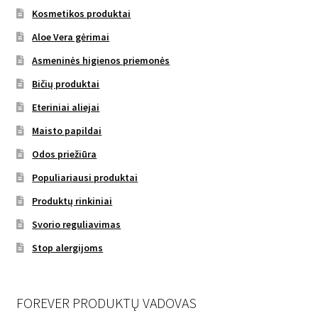
Kosmetikos produktai
Aloe Vera gėrimai
Asmeninės higienos priemonės
Bičių produktai
Eteriniai aliejai
Maisto papildai
Odos priežiūra
Populiariausi produktai
Produktų rinkiniai
Svorio reguliavimas
Stop alergijoms
FOREVER PRODUKTŲ VADOVAS