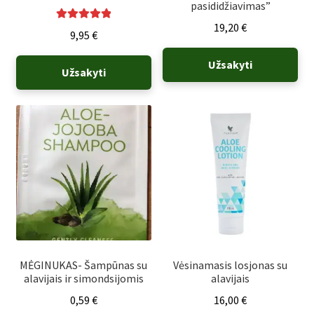
pasididžiavimas”
19,20
€
Įvertinimas:
9,95
€
5.00
iš 5
Užsakyti
Užsakyti
MĖGINUKAS- Šampūnas su
Vėsinamasis losjonas su
alavijais ir simondsijomis
alavijais
0,59
€
16,00
€