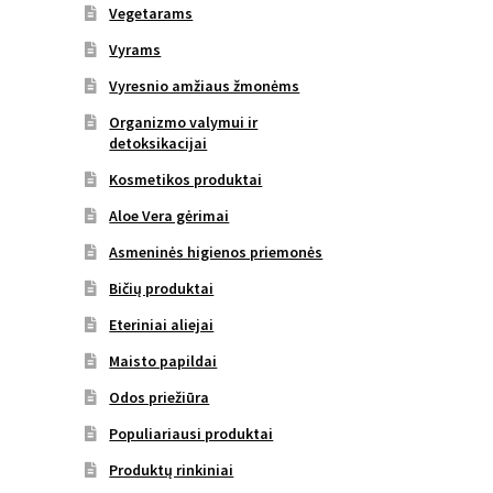
Vegetarams
Vyrams
Vyresnio amžiaus žmonėms
Organizmo valymui ir
detoksikacijai
Kosmetikos produktai
Aloe Vera gėrimai
Asmeninės higienos priemonės
Bičių produktai
Eteriniai aliejai
Maisto papildai
Odos priežiūra
Populiariausi produktai
Produktų rinkiniai