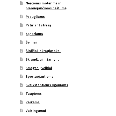
Nėščioms moterims ir
planuojančioms nėštumą
Paaugliams
Patiriant stresą
Sąnariams
Šeimai
Širdžiai ir kraujotakai
Skrandžiui ir žarnynui
Smegenų veiklai
Sportuojantiems
Sveikstantiems ligoniams
Taupiems
Vaikams
Vaisingumui