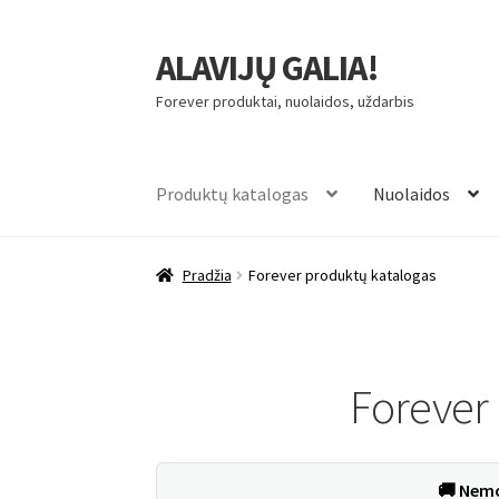
ALAVIJŲ GALIA!
Pereiti
Pereiti
prie
prie
Forever produktai, nuolaidos, uždarbis
meniu
turinio
Produktų katalogas
Nuolaidos
Pradžia
Forever produktų katalogas
Forever
🚚
Nemo