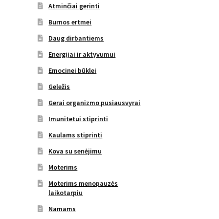
Atminčiai gerinti
Burnos ertmei
Daug dirbantiems
Energijai ir aktyvumui
Emocinei būklei
Geležis
Gerai organizmo pusiausvyrai
Imunitetui stiprinti
Kaulams stiprinti
Kova su senėjimu
Moterims
Moterims menopauzės
laikotarpiu
Namams