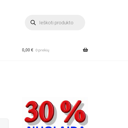
Products
search
0,00
€
0 prekių