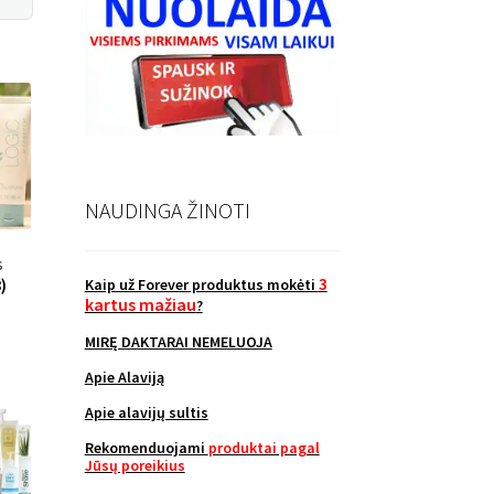
NAUDINGA ŽINOTI
s
3
)
Kaip už Forever produktus mokėti
kartus mažiau
?
MIRĘ DAKTARAI NEMELUOJA
Apie Alaviją
Apie alavijų sultis
Rekomenduojami
produktai pagal
Jūsų poreikius