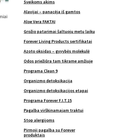
Sveikoms akims
Alavijai – panacėja iš gamtos
niai
Aloe Vera FAKTAI
Grožio patarimai šaltuoju metų laiku
Forever Living Products sertifikatai
Azoto oksidas – gyvybės molekulė
Odos priežiūra tam tikrame amžiuje
Programa Clean 9
Organizmo detoksikacija
Organizmo detoksikacijos etapai
Programa Forever F.I.T.15
Pagalba virškinamajam traktui
Stop alergijoms
Pirmoji pagalba su Forever
produktais