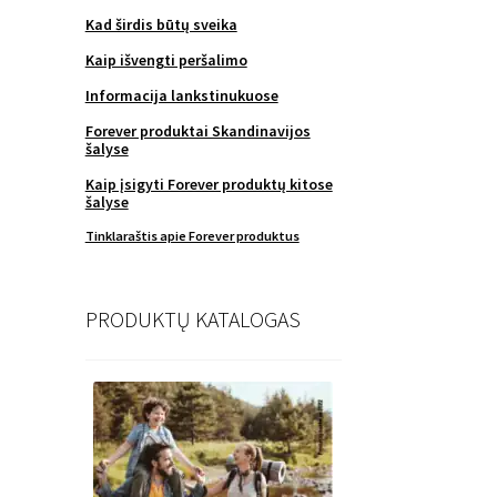
Kad širdis būtų sveika
Kaip išvengti peršalimo
Informacija lankstinukuose
Forever produktai Skandinavijos
šalyse
Kaip įsigyti Forever produktų kitose
šalyse
Tinklaraštis apie Forever produktus
PRODUKTŲ KATALOGAS