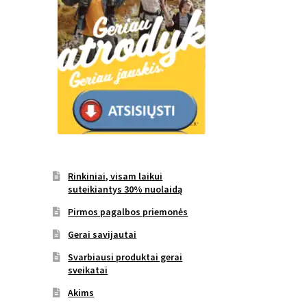
Rinkiniai, visam laikui
suteikiantys 30% nuolaidą
Pirmos pagalbos priemonės
Gerai savijautai
Svarbiausi produktai gerai
sveikatai
Akims