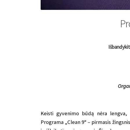
Pr
Išbandykit
Organ
Keisti gyvenimo būdą nėra lengva, t
Programa „Clean 9“ – pirmasis žingsnis s