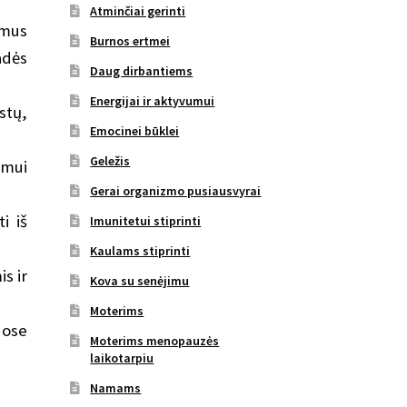
Atminčiai gerinti
imus
Burnos ertmei
adės
Daug dirbantiems
Energijai ir aktyvumui
stų,
Emocinei būklei
Geležis
zmui
Gerai organizmo pusiausvyrai
i iš
Imunitetui stiprinti
Kaulams stiprinti
s ir
Kova su senėjimu
Moterims
uose
Moterims menopauzės
laikotarpiu
Namams