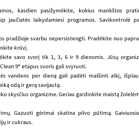
amos, kasdien pasižymėkite, kokius mankštos prat
aip jaučiatės laikydamiesi programos. Savikontrolė p
s pradžioje svarbu nepersistengti. Pradėkite nuo papra
nkite krūvį.
kite savo svorį tik 1, 3, 6 ir 9 dienomis. Jūsų organi
Clean 9“ etapus svoris gali svyruoti.
ės vandens per dieną gali padėti malšinti alkį, išplaut
iką odą ir gerą savijautą.
iko skysčius organizme. Geriau gardinkite maistą žolelėmi
rimų. Gazuoti gėrimai skatina pilvo pūtimą. Gaiviuosi
jų ir cukraus.