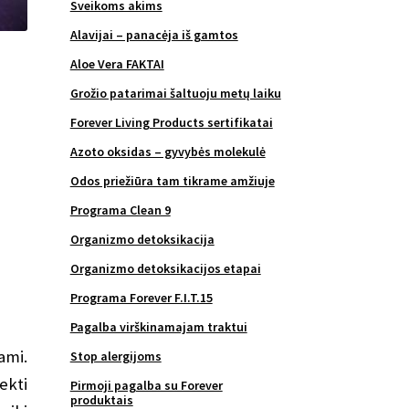
Sveikoms akims
Alavijai – panacėja iš gamtos
Aloe Vera FAKTAI
Grožio patarimai šaltuoju metų laiku
Forever Living Products sertifikatai
Azoto oksidas – gyvybės molekulė
Odos priežiūra tam tikrame amžiuje
Programa Clean 9
Organizmo detoksikacija
Organizmo detoksikacijos etapai
Programa Forever F.I.T.15
Pagalba virškinamajam traktui
ami.
Stop alergijoms
ekti
Pirmoji pagalba su Forever
produktais