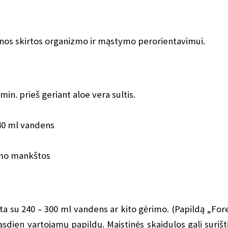
nos skirtos organizmo ir mąstymo perorientavimui.
in. prieš geriant aloe vera sultis.
240 ml vandens
umo mankštos
 su 240 – 300 ml vandens ar kito gėrimo. (Papildą „For
sdien vartojamų papildų. Maistinės skaidulos gali surišti