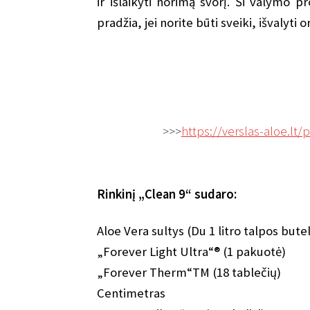
ir išlaikyti norimą svorį. Ši valymo 
pradžia, jei norite būti sveiki, išvalyti
>>>
https://verslas-aloe.lt/p
Rinkinį „Clean 9“ sudaro:
Aloe Vera sultys (Du 1 litro talpos butel
„Forever Light Ultra“® (1 pakuotė)
„Forever Therm“TM (18 tablečių)
Centimetras