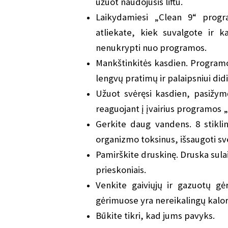
užuot naudojusis liftu.
Laikydamiesi „Clean 9“ progr
atliekate, kiek suvalgote ir k
nenukrypti nuo programos.
Mankštinkitės kasdien. Programo
lengvų pratimų ir palaipsniui didi
Užuot svėręsi kasdien, pasižymė
reaguojant į įvairius programos „
Gerkite daug vandens. 8 stiklin
organizmo toksinus, išsaugoti sve
Pamirškite druskinę. Druska sula
prieskoniais.
Venkite gaiviųjų ir gazuotų gė
gėrimuose yra nereikalingų kalori
Būkite tikri, kad jums pavyks.