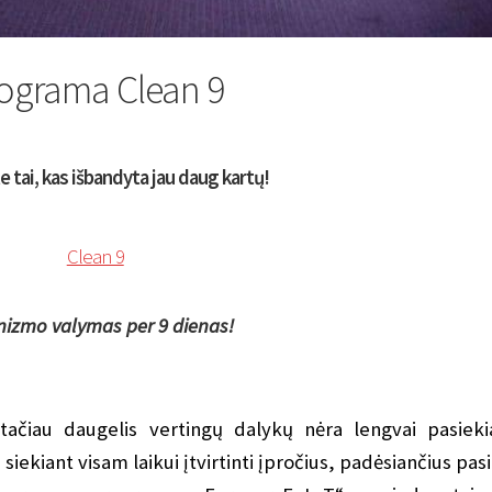
ograma Clean 9
e tai, kas išbandyta jau daug kartų!
Clean 9
izmo valymas per 9 dienas!
ačiau daugelis vertingų dalykų nėra lengvai pasieki
iekiant visam laikui įtvirtinti įpročius, padėsiančius pasi