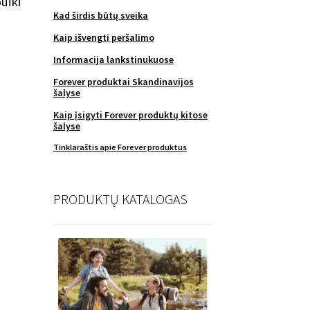
uiki
Kad širdis būtų sveika
Kaip išvengti peršalimo
Informacija lankstinukuose
Forever produktai Skandinavijos
šalyse
Kaip įsigyti Forever produktų kitose
šalyse
Tinklaraštis apie Forever produktus
PRODUKTŲ KATALOGAS