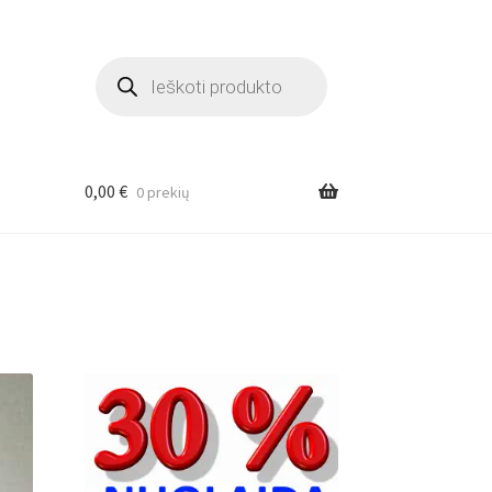
Products
search
0,00
€
0 prekių