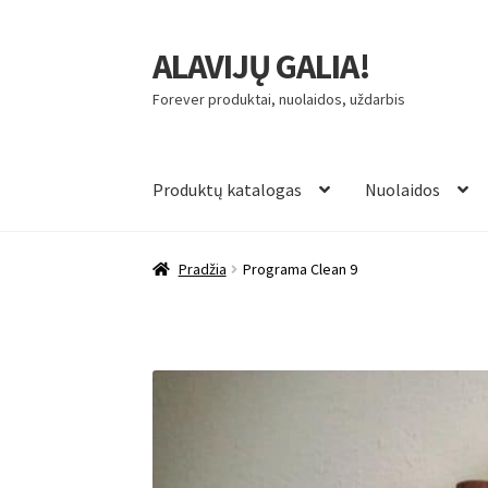
ALAVIJŲ GALIA!
Pereiti
Pereiti
prie
prie
Forever produktai, nuolaidos, uždarbis
meniu
turinio
Produktų katalogas
Nuolaidos
Pradžia
Programa Clean 9