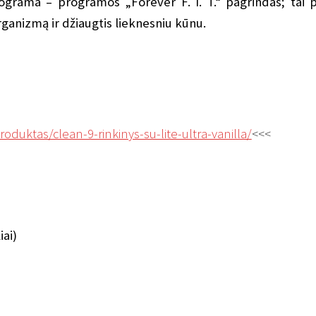
programa – programos „Forever F. I. T.“ pagrindas; tai p
 organizmą ir džiaugtis lieknesniu kūnu.
roduktas/clean-9-rinkinys-su-lite-ultra-vanilla/
<<<
iai)