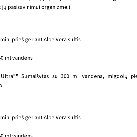
s jų pasisavinimui organizme.)
min. prieš geriant Aloe Vera sultis
240 ml vandens
t Ultra“® Sumaišytas su 300 ml vandens, migdolų pi
o
min. prieš geriant Aloe Vera sultis
240 ml vandens