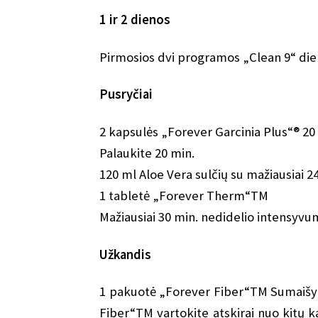
1 ir 2 dienos
Pirmosios dvi programos „Clean 9“ die
Pusryčiai
2 kapsulės „Forever Garcinia Plus“® 20 m
Palaukite 20 min.
120 ml Aloe Vera sulčių su mažiausiai 
1 tabletė „Forever Therm“TM
Mažiausiai 30 min. nedidelio intensyv
Užkandis
1 pakuotė „Forever Fiber“TM Sumaišyta
Fiber“TM vartokite atskirai nuo kitų ka