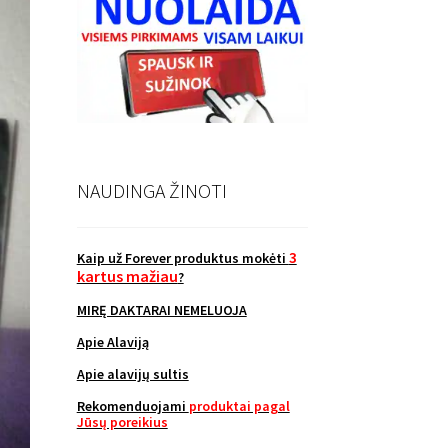
NAUDINGA ŽINOTI
3
Kaip už Forever produktus mokėti
kartus mažiau
?
MIRĘ DAKTARAI NEMELUOJA
Apie Alaviją
Apie alavijų sultis
Rekomenduojami
produktai pagal
Jūsų poreikius