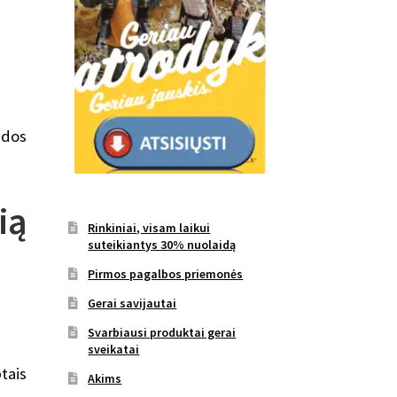
idos
ią
Rinkiniai, visam laikui
suteikiantys 30% nuolaidą
Pirmos pagalbos priemonės
Gerai savijautai
Svarbiausi produktai gerai
sveikatai
ptais
Akims