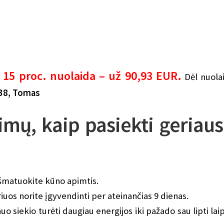
su 15 proc. nuolaida – už 90,93 EUR.
Dėl nuola
738, Tomas
imų, kaip pasiekti geriaus
išmatuokite kūno apimtis.
riuos norite įgyvendinti per ateinančias 9 dienas.
 nuo siekio turėti daugiau energijos iki pažado sau lipti lai