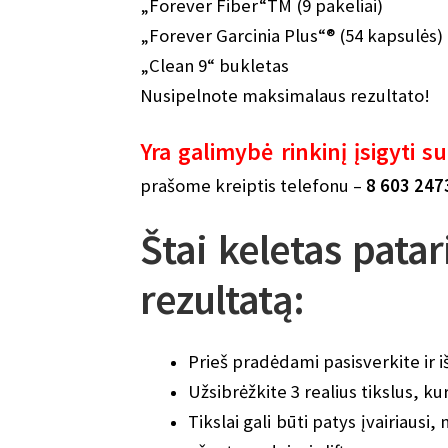
„Forever Fiber“TM (9 pakeliai)
„Forever Garcinia Plus“® (54 kapsulės)
„Clean 9“ bukletas
Nusipelnote maksimalaus rezultato!
Yra galimybė rinkinį įsigyti 
prašome kreiptis telefonu –
8 603 24
Štai keletas patar
rezultatą:
Prieš pradėdami pasisverkite ir 
Užsibrėžkite 3 realius tikslus, ku
Tikslai gali būti patys įvairiausi,