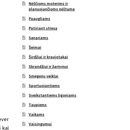
Nėščioms moterims ir
planuojančioms nėštumą
Paaugliams
Patiriant stresą
Sąnariams
Šeimai
Širdžiai ir kraujotakai
Skrandžiui ir žarnynui
Smegenų veiklai
Sportuojantiems
Sveikstantiems ligoniams
Taupiems
Vaikams
ever
Vaisingumui
 kai