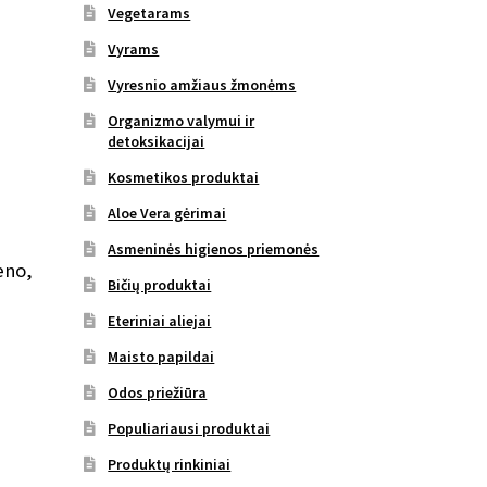
Vegetarams
Vyrams
Vyresnio amžiaus žmonėms
Organizmo valymui ir
detoksikacijai
Kosmetikos produktai
Aloe Vera gėrimai
Asmeninės higienos priemonės
eno,
Bičių produktai
Eteriniai aliejai
Maisto papildai
Odos priežiūra
Populiariausi produktai
Produktų rinkiniai