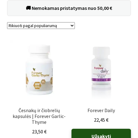
🚚
Nemokamas pristatymas
nuo
50,00
€
Rūšiuojama
pagal
populiarumą
Česnakų ir čiobrelių
Forever Daily
kapsulės | Forever Garlic-
22,45
€
Thyme
23,50
€
Užsakyti