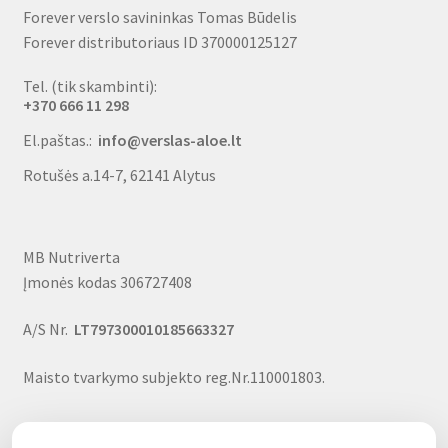
Forever verslo savininkas Tomas Būdelis
Forever distributoriaus ID 370000125127
Tel. (tik skambinti):
+370 666 11 298
El.paštas.:
info@verslas-aloe.lt
Rotušės a.14-7, 62141 Alytus
MB Nutriverta
Įmonės kodas 306727408
A/S Nr.
LT797300010185663327
Maisto tvarkymo subjekto reg.Nr.110001803.