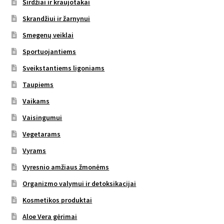
Širdžiai ir kraujotakai
Skrandžiui ir žarnynui
Smegenų veiklai
Sportuojantiems
Sveikstantiems ligoniams
Taupiems
Vaikams
Vaisingumui
Vegetarams
Vyrams
Vyresnio amžiaus žmonėms
Organizmo valymui ir detoksikacijai
Kosmetikos produktai
Aloe Vera gėrimai