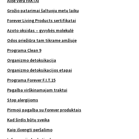
Aloe Vera FAKTAI
Grožio patarimai šaltuoju metų laiku
Forever Living Products sertifikatai
Azoto oksidas – gyvybės molekulė
Odos priežiūra tam tikrame amžiuje
Programa Clean 9
Organizmo detoksikacija
Organizmo detoksikacijos etapai
Programa Forever F.I.T.15
Pagalba virškinamajam traktui
Stop alergijoms
Pirmoji pagalba su Forever produktais
Kad širdis būtų sveika
Kaip išvengti peršalimo