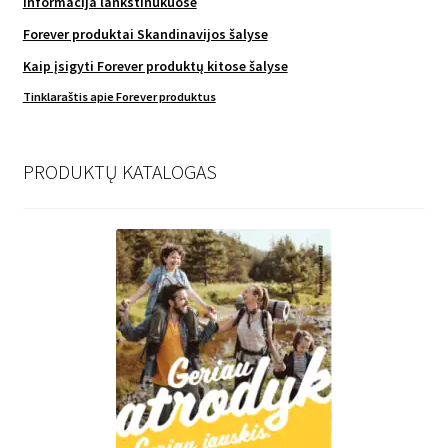
Informacija lankstinukuose
Forever produktai Skandinavijos šalyse
Kaip įsigyti Forever produktų kitose šalyse
Tinklaraštis apie Forever produktus
PRODUKTŲ KATALOGAS