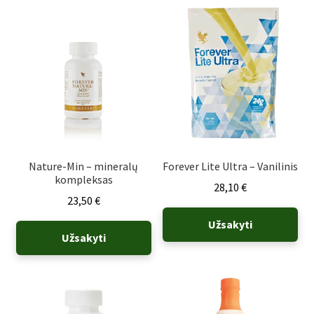
Nature-Min – mineralų
Forever Lite Ultra – Vanilinis
kompleksas
28,10
€
23,50
€
Užsakyti
Užsakyti