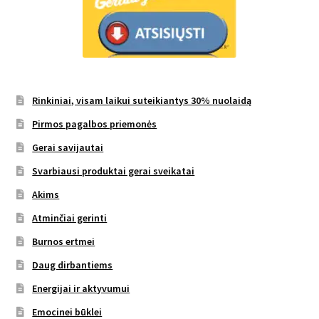
Rinkiniai, visam laikui suteikiantys 30% nuolaidą
Pirmos pagalbos priemonės
Gerai savijautai
Svarbiausi produktai gerai sveikatai
Akims
Atminčiai gerinti
Burnos ertmei
Daug dirbantiems
Energijai ir aktyvumui
Emocinei būklei