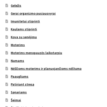
Geležis
Gerai organizmo pusiausvyrai
Imunitetui stiprinti
Kaulams stiprinti
Kova su senėjimu
Moterims
Moterims menopauzės laikotarpiu
Namams
Nėščioms moterims ir planuojančioms nėštumą
Paaugliams
Patiriant stresą
Sąnariams
Šeimai