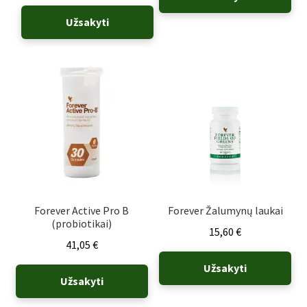
Užsakyti
Forever Active Pro B
Forever Žalumynų laukai
(probiotikai)
15,60
€
41,05
€
Užsakyti
Užsakyti