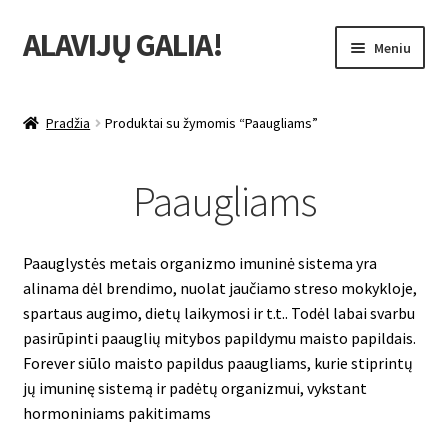
ALAVIJŲ GALIA!
Pereiti
Pereiti
Meniu
prie
prie
meniu
turinio
Išskleist
Produktų katalogas
sub-
Pradžia
Produktai su žymomis “Paaugliams”
menu
Išskleist
Nuolaidos
sub-
Paaugliams
menu
Išskleist
Uždarbio galimybė
sub-
menu
Išskleist
Forever Living products
Paauglystės metais organizmo imuninė sistema yra
sub-
alinama dėl brendimo, nuolat jaučiamo streso mokykloje,
menu
spartaus augimo, dietų laikymosi ir t.t.. Todėl labai svarbu
pasirūpinti paauglių mitybos papildymu maisto papildais.
Forever siūlo maisto papildus paaugliams, kurie stiprintų
jų imuninę sistemą ir padėtų organizmui, vykstant
hormoniniams pakitimams