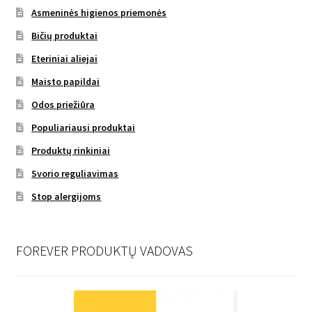
Asmeninės higienos priemonės
Bičių produktai
Eteriniai aliejai
Maisto papildai
Odos priežiūra
Populiariausi produktai
Produktų rinkiniai
Svorio reguliavimas
Stop alergijoms
FOREVER PRODUKTŲ VADOVAS