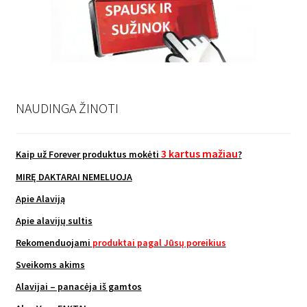
NAUDINGA ŽINOTI
3 kartus mažiau
Kaip už Forever produktus mokėti
?
MIRĘ DAKTARAI NEMELUOJA
Apie Alaviją
Apie alavijų sultis
Rekomenduojami
produktai pagal Jūsų poreikius
Sveikoms akims
Alavijai – panacėja iš gamtos