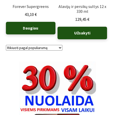
Forever Supergreens
Alavijų ir persikų sultys 12 x
330 ml
43,10
€
129,45
€
Daugiau
Užsakyti
Rūšiuojama
pagal
populiarumą