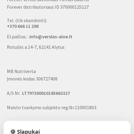
Forever distributoriaus ID 370000125127
Tel. (tik skambinti):
+370 666 11 298
El.paštas.:
info@verslas-aloe.lt
Rotušės a.14-7, 62141 Alytus
MB Nutriverta
Įmonės kodas 306727408
A/S Nr.
LT797300010185663327
Maisto tvarkymo subjekto reg.Nr.110001803.
🍪 Slapukai