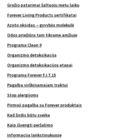
Grožio patarimai šaltuoju metų laiku
Forever Living Products sertifikatai
Azoto oksidas – gyvybės molekulė
Odos priežiūra tam tikrame amžiuje
Programa Clean 9
Organizmo detoksikacija
Organizmo detoksikacijos etapai
Programa Forever F.I.T.15
Pagalba virškinamajam traktui
Stop alergijoms
Pirmoji pagalba su Forever produktais
Kad širdis būtų sveika
Kaip išvengti peršalimo
Informacija lankstinukuose