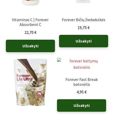
Vitaminas C | Forever
Forever Bičių žiedadulkės
Absorbent C
19,75
€
22,70
€
Užsakyti
Užsakyti
Forever Fast Break
batonėlis
4,95
€
Užsakyti