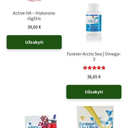
Active HA – Hialurono
rūgštis
39,00
€
Užsakyti
Forever Arctic Sea | Omega-
3
Įvertinimas:
36,65
€
5.00
iš 5
Užsakyti