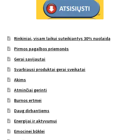
Rinkiniai, visam laikui suteikiantys 30% nuolaidą
Pirmos pagalbos priemonės
Gerai savijautai
Svarbiausi produktai gerai sveikatai
Akims
Atminčiai gerinti
Burnos ertmei
Daug dirbantiems
Energijai ir aktyvumui
Emocinei būklei