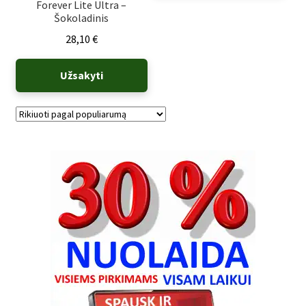
Forever Lite Ultra –
Šokoladinis
28,10
€
Užsakyti
Rūšiuojama
pagal
populiarumą