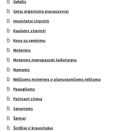
Geležis
Gerai organizmo pusiausvyrai
Imunitetui stiprinti
Kaulams stiprinti
Kova su senėjimu
Moterims
Moterims menopauzės laikotarpiu
Namams
Nėščioms moterims ir planuojančioms nėštumą
Paaugliams
Patiriant stresą
Sąnariams
Šeimai
Širdžiai ir kraujotakai