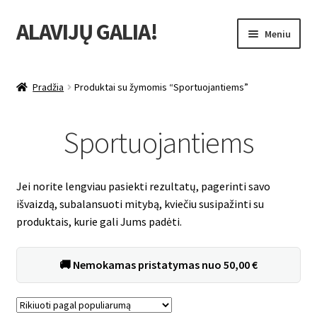
ALAVIJŲ GALIA!
Pereiti
Pereiti
Meniu
prie
prie
meniu
turinio
Išskleist
Produktų katalogas
sub-
Pradžia
Produktai su žymomis “Sportuojantiems”
menu
Išskleist
Nuolaidos
sub-
Sportuojantiems
menu
Išskleist
Uždarbio galimybė
sub-
menu
Išskleist
Forever Living products
Jei norite lengviau pasiekti rezultatų, pagerinti savo
sub-
išvaizdą, subalansuoti mitybą, kviečiu susipažinti su
menu
produktais, kurie gali Jums padėti.
🚚
Nemokamas pristatymas
nuo
50,00
€