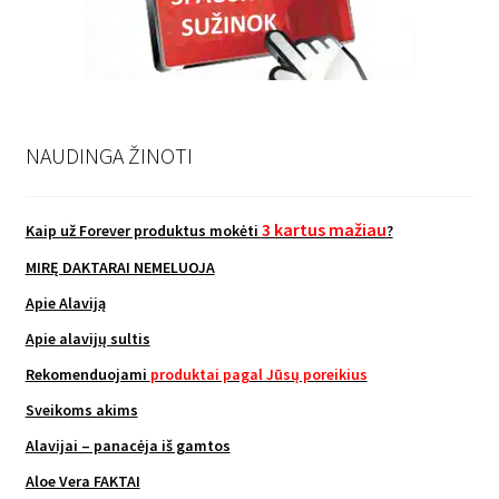
NAUDINGA ŽINOTI
3 kartus mažiau
Kaip už Forever produktus mokėti
?
MIRĘ DAKTARAI NEMELUOJA
Apie Alaviją
Apie alavijų sultis
Rekomenduojami
produktai pagal Jūsų poreikius
Sveikoms akims
Alavijai – panacėja iš gamtos
Aloe Vera FAKTAI