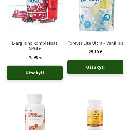
L-arginino kompleksas
Forever Lite Ultra – Vanilinis
ARGI+
28,10
€
70,90
€
Užsakyti
Užsakyti