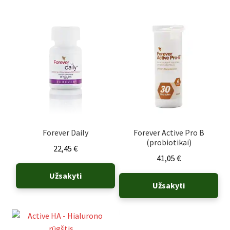
Rūšiuojama
pagal
populiarumą
Forever Daily
Forever Active Pro B
(probiotikai)
22,45
€
41,05
€
Užsakyti
Užsakyti