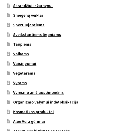
Skrandžiui ir žarnynui
Smegenų veiklai
Sportuojantiems
Sveikstantiems ligoniams
Taupiems
Vaikams
Vaisingumui
Vegetarams
Vyrams
Vyresnio amžiaus žmonėms
Organizmo valymui ir detoksikacijai
Kosmetikos produktai
Aloe Vera gėrimai