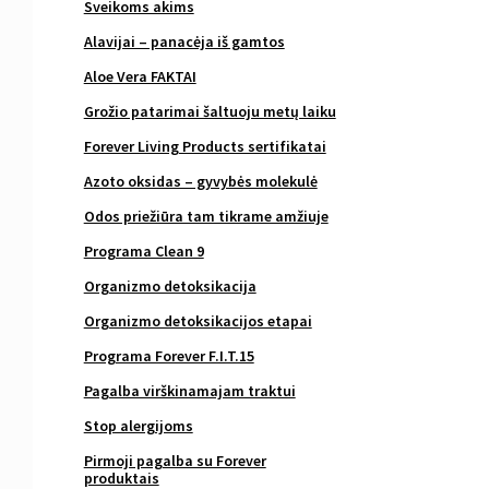
Sveikoms akims
Alavijai – panacėja iš gamtos
Aloe Vera FAKTAI
Grožio patarimai šaltuoju metų laiku
Forever Living Products sertifikatai
Azoto oksidas – gyvybės molekulė
Odos priežiūra tam tikrame amžiuje
Programa Clean 9
Organizmo detoksikacija
Organizmo detoksikacijos etapai
Programa Forever F.I.T.15
Pagalba virškinamajam traktui
Stop alergijoms
Pirmoji pagalba su Forever
produktais