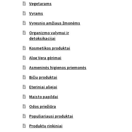
Vegetarams
Vyrams
Vyresnio amžiaus žmonėms
Organizmo valymui ir
detoksikacijai
Kosmetikos produktai
Aloe Vera gėrimai
Asmeninės higienos priemonės
Bičių produktai
Eteriniai aliejai
Maisto papildai
Odos priežiūra
Populiariausi produktai
Produktų rinkiniai