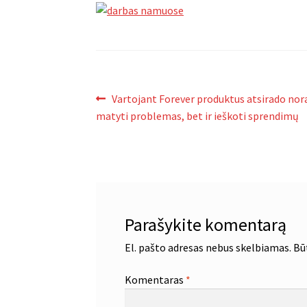
Navigacija
Ankstenis
Vartojant Forever produktus atsirado nora
įrašas:
matyti problemas, bet ir ieškoti sprendimų
tarp
įrašų
Parašykite komentarą
El. pašto adresas nebus skelbiamas.
Bū
Komentaras
*