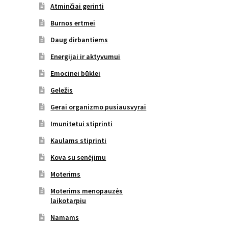
Atminčiai gerinti
Burnos ertmei
Daug dirbantiems
Energijai ir aktyvumui
Emocinei būklei
Geležis
Gerai organizmo pusiausvyrai
Imunitetui stiprinti
Kaulams stiprinti
Kova su senėjimu
Moterims
Moterims menopauzės
laikotarpiu
Namams