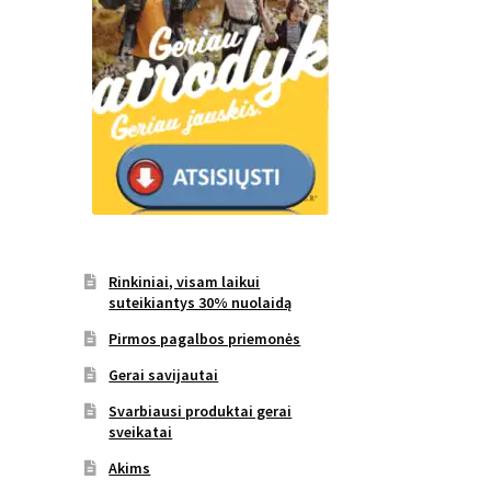
Rinkiniai, visam laikui
suteikiantys 30% nuolaidą
Pirmos pagalbos priemonės
Gerai savijautai
Svarbiausi produktai gerai
sveikatai
Akims