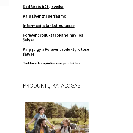
Kad širdis būtų sveika
Kaip išvengti peršalimo
Informacija lankstinukuose
Forever produktai Skandinavijos
šalyse
Kaip įsigyti Forever produktų kitose
šalyse
Tinklaraštis apie Forever produktus
PRODUKTŲ KATALOGAS