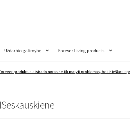
Uždarbio galimybė
Forever Living products
Forever produktus atsirado noras ne tik matyti problemas, bet ir ieškoti s
Seskauskiene