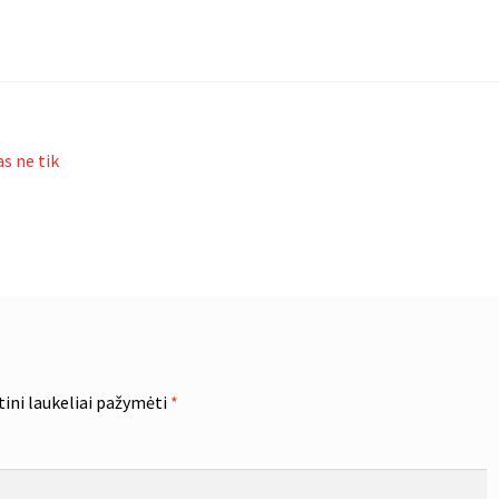
s ne tik
tini laukeliai pažymėti
*