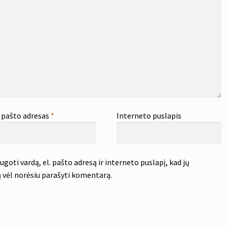
. pašto adresas
*
Interneto puslapis
goti vardą, el. pašto adresą ir interneto puslapį, kad jų
tą vėl norėsiu parašyti komentarą.