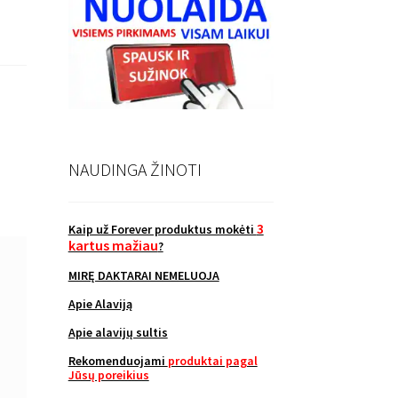
NAUDINGA ŽINOTI
3
Kaip už Forever produktus mokėti
kartus mažiau
?
MIRĘ DAKTARAI NEMELUOJA
Apie Alaviją
Apie alavijų sultis
Rekomenduojami
produktai pagal
Jūsų poreikius