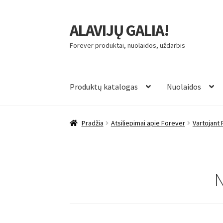
ALAVIJŲ GALIA!
Pereiti
Pereiti
prie
prie
Forever produktai, nuolaidos, uždarbis
meniu
turinio
Produktų katalogas
Nuolaidos
Pradžia
Atsiliepimai apie Forever
Vartojant 
N