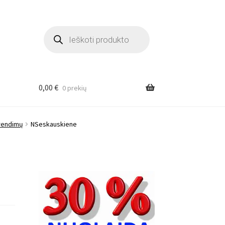
Products
search
0,00
€
0 prekių
prendimų
NSeskauskiene