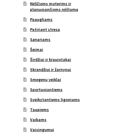
Nėščioms moterims ir
planuojančioms nėštumą
Paaugliams
Patiriant stresą
Sąnariams
Šeimai
Širdžiai ir kraujotakai
Skrandžiui ir žarnynui
Smegenų veiklai
Sportuojantiems
Sveikstantiems ligoniams
Taupiems
Vaikams
Vaisingumui