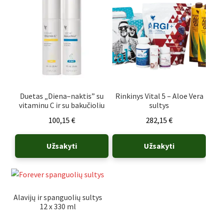
Duetas „Diena–naktis” su
Rinkinys Vital 5 – Aloe Vera
vitaminu C ir su bakučioliu
sultys
100,15
€
282,15
€
Užsakyti
Užsakyti
Alavijų ir spanguolių sultys
12 x 330 ml