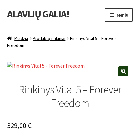
ALAVIJŲ GALIA!
Pereiti
Pereiti
Meniu
prie
prie
meniu
turinio
Išskleist
Produktų katalogas
sub-
Pradžia
Produktų rinkiniai
Rinkinys Vital 5 – Forever
menu
Išskleist
Freedom
Nuolaidos
sub-
menu
Išskleist
Uždarbio galimybė
sub-
menu
Išskleist
Forever Living products
🔍
Rinkinys Vital 5 – Forever
sub-
menu
Freedom
329,00
€