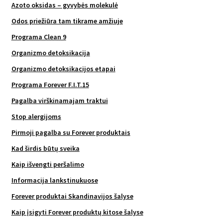
Azoto oksidas – gyvybės molekulė
Odos priežiūra tam tikrame amžiuje
Programa Clean 9
Organizmo detoksikacija
Organizmo detoksikacijos etapai
Programa Forever F.I.T.15
Pagalba virškinamajam traktui
Stop alergijoms
Pirmoji pagalba su Forever produktais
Kad širdis būtų sveika
Kaip išvengti peršalimo
Informacija lankstinukuose
Forever produktai Skandinavijos šalyse
Kaip įsigyti Forever produktų kitose šalyse