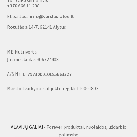
+370 666 11 298
El.paštas.:
info@verslas-aloe.lt
Rotušės a.14-7, 62141 Alytus
MB Nutriverta
Įmonės kodas 306727408
A/S Nr.
LT797300010185663327
Maisto tvarkymo subjekto reg.Nr.110001803.
ALAVIJŲ GALIA!
- Forever produktai, nuolaidos, uždarbio
galimybė