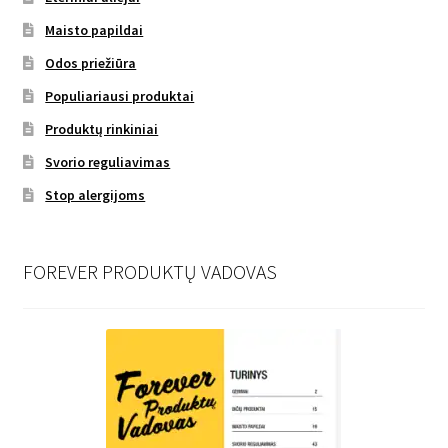
Maisto papildai
Odos priežiūra
Populiariausi produktai
Produktų rinkiniai
Svorio reguliavimas
Stop alergijoms
FOREVER PRODUKTŲ VADOVAS