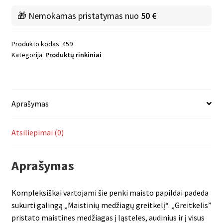
-
Forever
🎁 Nemokamas pristatymas nuo
50 €
Freedom
Produkto kodas:
459
Kategorija:
Produktų rinkiniai
Aprašymas
Atsiliepimai (0)
Aprašymas
Kompleksiškai vartojami šie penki maisto papildai padeda
sukurti galingą „Maistinių medžiagų greitkelį“. „Greitkelis”
pristato maistines medžiagas į ląsteles, audinius ir į visus