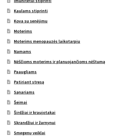
Imunitetui stiprinti
Kaulams stiprinti
Kova su senėjimu
Moterims
Moterims menopauzės laikotarpiu
Namams
Nėščioms moterims ir planuojančioms nėštumą
Paaugliams
Patiriant stresą
Sąnariams
Šeimai
Širdžiai ir kraujotakai
Skrandžiui ir žarnynui
Smegenų veiklai