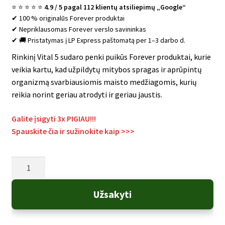
⭐ ⭐ ⭐ ⭐ ⭐
4.9 / 5 pagal 112 klientų atsiliepimų „Google“
✔ 100 % originalūs Forever produktai
✔ Nepriklausomas Forever verslo savininkas
✔ 🚚 Pristatymas į LP Express paštomatą per 1–3 darbo d.
Rinkinį Vital 5 sudaro penki puikūs Forever produktai, kurie
veikia kartu, kad užpildytų mitybos spragas ir aprūpintų
organizmą svarbiausiomis maisto medžiagomis, kurių
reikia norint geriau atrodyti ir geriau jaustis.
Galite įsigyti 3x PIGIAU!!!
Spauskite čia ir sužinokite kaip
>>>
produkto
kiekis:
Rinkinys
Užsakyti
Vital
5