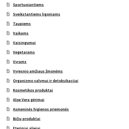
Sportuojantiems
Sveikstantiems ligoniams
Taupiems
Vaikams
Vaisingumui
Vegetarams
Vyrams
Vyresnio amžiaus žmonėms
Organizmo valymui ir detoksikacijai
Kosmetikos produktai
Aloe Vera gėrimai
Asmeninės higienos priemonės
Bičių produktai
Eteriniai aliejai