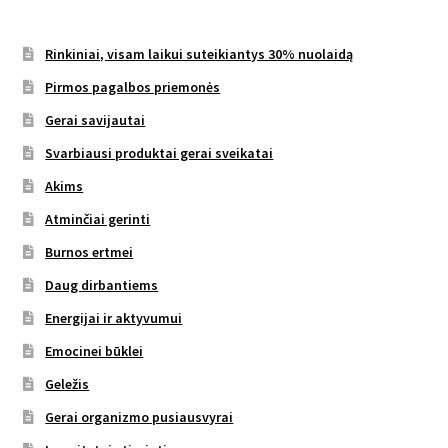
Rinkiniai, visam laikui suteikiantys 30% nuolaidą
Pirmos pagalbos priemonės
Gerai savijautai
Svarbiausi produktai gerai sveikatai
Akims
Atminčiai gerinti
Burnos ertmei
Daug dirbantiems
Energijai ir aktyvumui
Emocinei būklei
Geležis
Gerai organizmo pusiausvyrai