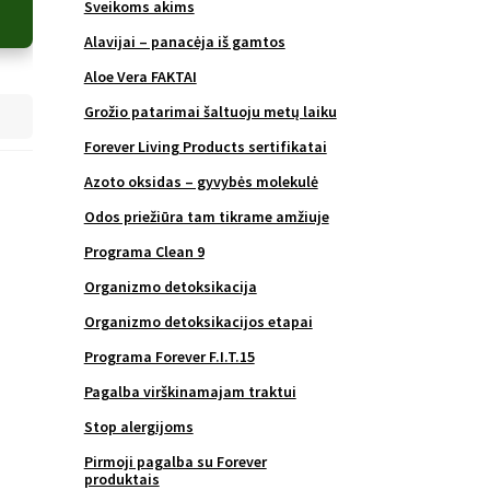
Sveikoms akims
Alavijai – panacėja iš gamtos
Aloe Vera FAKTAI
Grožio patarimai šaltuoju metų laiku
Forever Living Products sertifikatai
Azoto oksidas – gyvybės molekulė
Odos priežiūra tam tikrame amžiuje
Programa Clean 9
Organizmo detoksikacija
Organizmo detoksikacijos etapai
Programa Forever F.I.T.15
Pagalba virškinamajam traktui
Stop alergijoms
Pirmoji pagalba su Forever
produktais