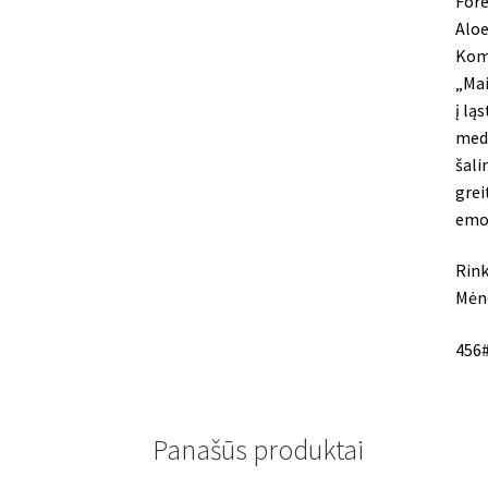
Fore
Aloe
Komp
„Mai
į lą
medž
šali
grei
emoc
Rin
Mėne
456
Panašūs produktai