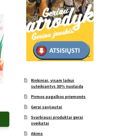
Rinkiniai, visam laikui
suteikiantys 30% nuolaidą
Pirmos pagalbos priemonės
Gerai savijautai
Svarbiausi produktai gerai
sveikatai
Akims