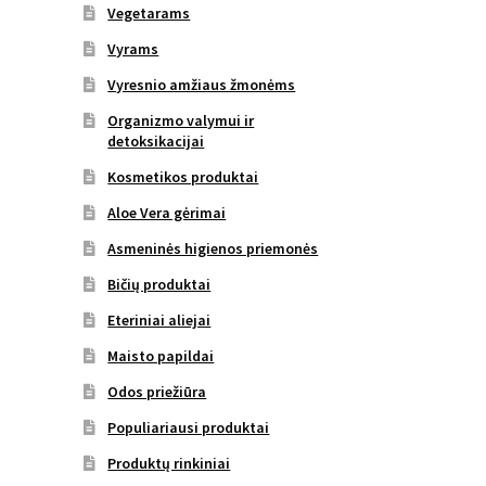
Vegetarams
Vyrams
Vyresnio amžiaus žmonėms
Organizmo valymui ir
detoksikacijai
Kosmetikos produktai
Aloe Vera gėrimai
Asmeninės higienos priemonės
Bičių produktai
Eteriniai aliejai
Maisto papildai
Odos priežiūra
Populiariausi produktai
Produktų rinkiniai