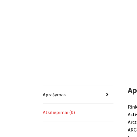
Ap
Aprašymas
Rink
Atsiliepimai (0)
Acti
Arct
ARGI