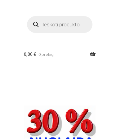
Products
search
0,00
€
0 prekių