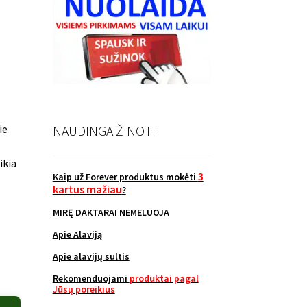
ie
NAUDINGA ŽINOTI
ikia
3
Kaip už Forever produktus mokėti
kartus mažiau
?
MIRĘ DAKTARAI NEMELUOJA
Apie Alaviją
Apie alavijų sultis
Rekomenduojami
produktai pagal
Jūsų poreikius