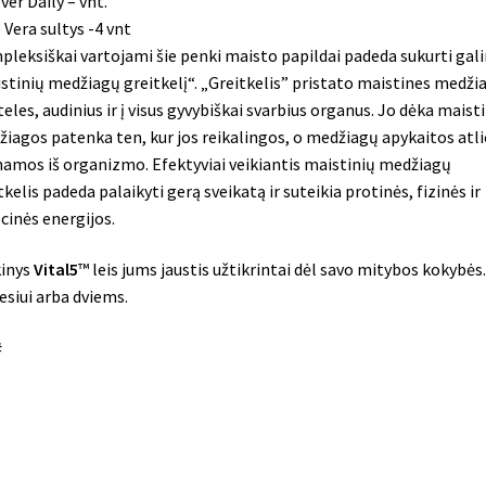
ver Daily – vnt.
 Vera sultys -4 vnt
leksiškai vartojami šie penki maisto papildai padeda sukurti gal
stinių medžiagų greitkelį“. „Greitkelis” pristato maistines medži
steles, audinius ir į visus gyvybiškai svarbius organus. Jo dėka maist
iagos patenka ten, kur jos reikalingos, o medžiagų apykaitos atl
namos iš organizmo. Efektyviai veikiantis maistinių medžiagų
tkelis padeda palaikyti gerą sveikatą ir suteikia protinės, fizinės ir
inės energijos.
kinys
Vital5
™ leis jums jaustis užtikrintai dėl savo mitybos kokybės.
siui arba dviems.
#