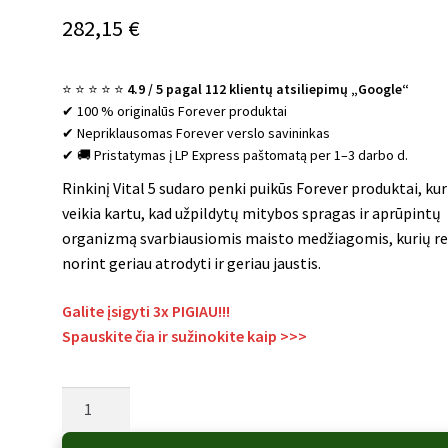
282,15
€
⭐ ⭐ ⭐ ⭐ ⭐
4.9 / 5 pagal 112 klientų atsiliepimų „Google“
✔ 100 % originalūs Forever produktai
✔ Nepriklausomas Forever verslo savininkas
✔ 🚚 Pristatymas į LP Express paštomatą per 1–3 darbo d.
Rinkinį Vital 5 sudaro penki puikūs Forever produktai, kur
veikia kartu, kad užpildytų mitybos spragas ir aprūpintų
organizmą svarbiausiomis maisto medžiagomis, kurių re
norint geriau atrodyti ir geriau jaustis.
Galite įsigyti 3x PIGIAU!!!
Spauskite čia ir sužinokite kaip
>>>
produkto
kiekis: