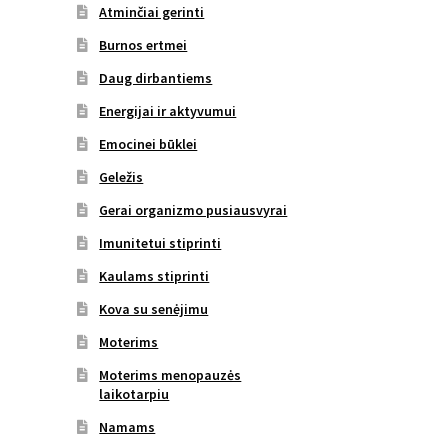
Atminčiai gerinti
Burnos ertmei
Daug dirbantiems
Energijai ir aktyvumui
Emocinei būklei
Geležis
Gerai organizmo pusiausvyrai
Imunitetui stiprinti
Kaulams stiprinti
Kova su senėjimu
Moterims
Moterims menopauzės
laikotarpiu
Namams