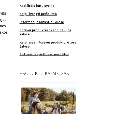
Kad širdis būtų sveika
ingą
Kaip išvengti peršalimo
agas
Informacija lankstinukuose
inės
Forever produktai Skandinavijos
iekos
šalyse
Kaip įsigyti Forever produktų kitose
šalyse
Tinklaraštis apie Forever produktus
PRODUKTŲ KATALOGAS