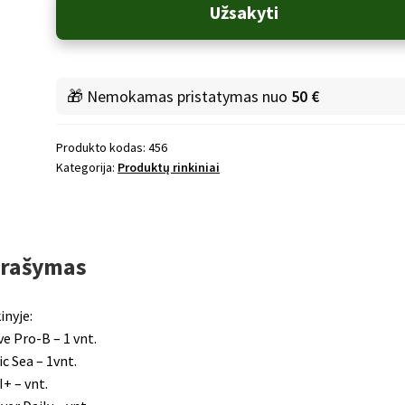
Rinkinys
Užsakyti
Vital
5
-
Aloe
🎁 Nemokamas pristatymas nuo
50 €
Vera
sultys
Produkto kodas:
456
Kategorija:
Produktų rinkiniai
rašymas
inyje:
ve Pro-B – 1 vnt.
ic Sea – 1vnt.
+ – vnt.