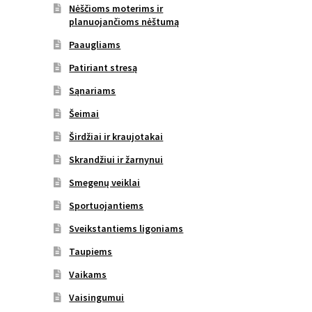
Nėščioms moterims ir
planuojančioms nėštumą
Paaugliams
Patiriant stresą
Sąnariams
Šeimai
Širdžiai ir kraujotakai
Skrandžiui ir žarnynui
Smegenų veiklai
Sportuojantiems
Sveikstantiems ligoniams
Taupiems
Vaikams
Vaisingumui