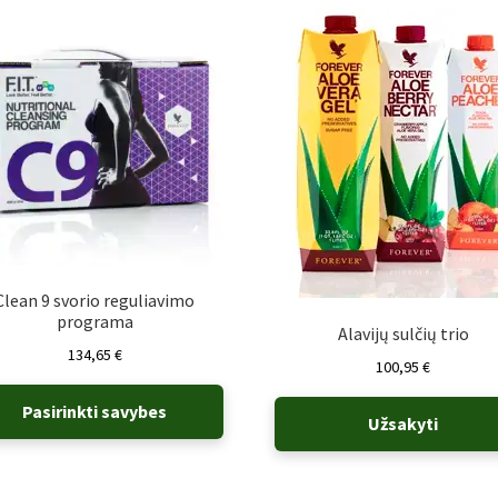
Clean 9 svorio reguliavimo
programa
Alavijų sulčių trio
134,65
€
100,95
€
Pasirinkti savybes
Užsakyti
This
product