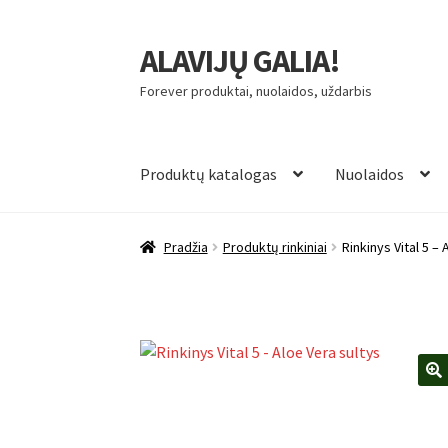
ALAVIJŲ GALIA!
Pereiti
Pereiti
prie
prie
Forever produktai, nuolaidos, uždarbis
meniu
turinio
Produktų katalogas
Nuolaidos
Pradžia
Produktų rinkiniai
Rinkinys Vital 5 –
🔍