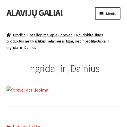
ALAVIJŲ GALIA!
Pereiti
Pereiti
Meniu
prie
prie
meniu
turinio
Išskleist
Produktų katalogas
sub-
Pradžia
Atsiliepimai apie Forever
Naudokite šiuos
menu
Išskleist
produktus ne tik ištikus nelaimei ar ligai, bet ir profilaktiškai
Nuolaidos
Ingrida_ir_Dainius
sub-
menu
Išskleist
Uždarbio galimybė
sub-
Ingrida_ir_Dainius
menu
Išskleist
Forever Living products
sub-
menu
Ankstenis
Naudokite šiuos