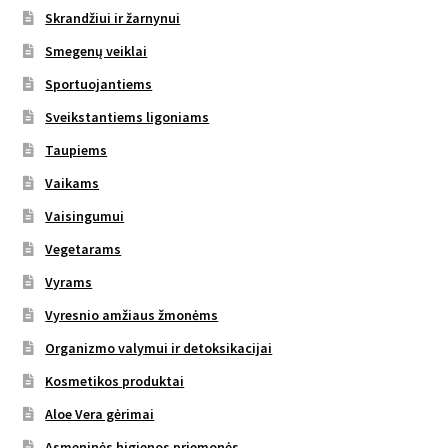
Skrandžiui ir žarnynui
Smegenų veiklai
Sportuojantiems
Sveikstantiems ligoniams
Taupiems
Vaikams
Vaisingumui
Vegetarams
Vyrams
Vyresnio amžiaus žmonėms
Organizmo valymui ir detoksikacijai
Kosmetikos produktai
Aloe Vera gėrimai
Asmeninės higienos priemonės