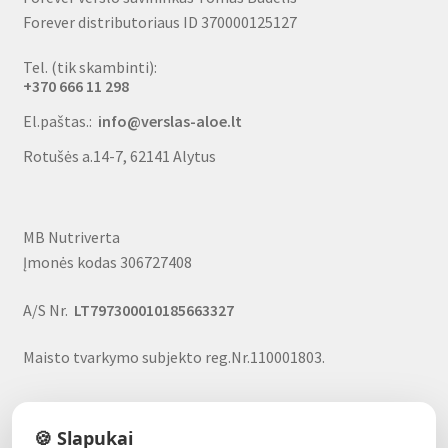
Forever distributoriaus ID 370000125127
Tel. (tik skambinti):
+370 666 11 298
El.paštas.:
info@verslas-aloe.lt
Rotušės a.14-7, 62141 Alytus
MB Nutriverta
Įmonės kodas 306727408
A/S Nr.
LT797300010185663327
Maisto tvarkymo subjekto reg.Nr.110001803.
🍪 Slapukai