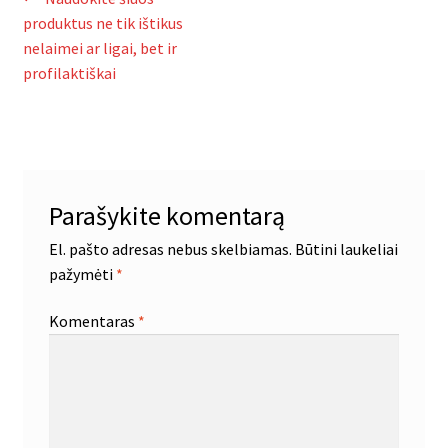
Navigacija
įrašas:
produktus ne tik ištikus
tarp
nelaimei ar ligai, bet ir
įrašų
profilaktiškai
Parašykite komentarą
El. pašto adresas nebus skelbiamas.
Būtini laukeliai
pažymėti
*
Komentaras
*