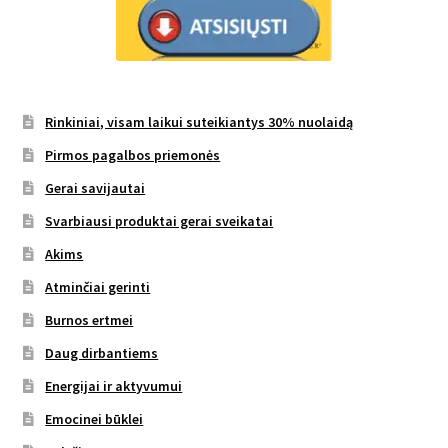
Rinkiniai, visam laikui suteikiantys 30% nuolaidą
Pirmos pagalbos priemonės
Gerai savijautai
Svarbiausi produktai gerai sveikatai
Akims
Atminčiai gerinti
Burnos ertmei
Daug dirbantiems
Energijai ir aktyvumui
Emocinei būklei