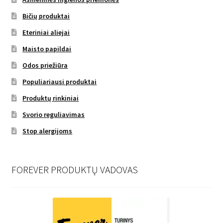
Bičių produktai
Eteriniai aliejai
Maisto papildai
Odos priežiūra
Populiariausi produktai
Produktų rinkiniai
Svorio reguliavimas
Stop alergijoms
FOREVER PRODUKTŲ VADOVAS