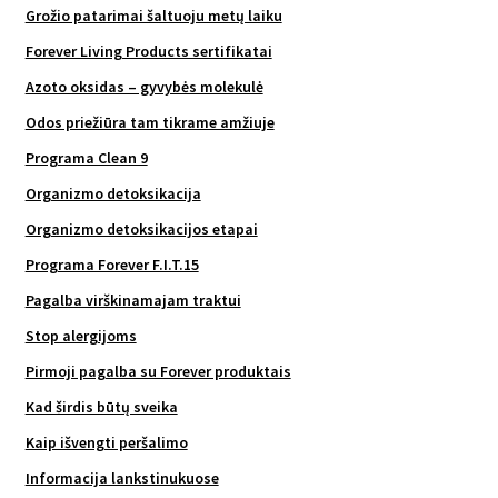
Grožio patarimai šaltuoju metų laiku
Forever Living Products sertifikatai
Azoto oksidas – gyvybės molekulė
Odos priežiūra tam tikrame amžiuje
Programa Clean 9
Organizmo detoksikacija
Organizmo detoksikacijos etapai
Programa Forever F.I.T.15
Pagalba virškinamajam traktui
Stop alergijoms
Pirmoji pagalba su Forever produktais
Kad širdis būtų sveika
Kaip išvengti peršalimo
Informacija lankstinukuose