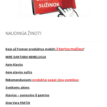
NAUDINGA ŽINOTI
3 kartus mažiau
Kaip už Forever produktus mokėti
?
MIRĘ DAKTARAI NEMELUOJA
Apie Alaviją
Apie alavijų sultis
Rekomenduojami
produktai pagal Jūsų poreikius
Sveikoms akims
Alavijai – panacėja iš gamtos
Aloe Vera FAKTAI