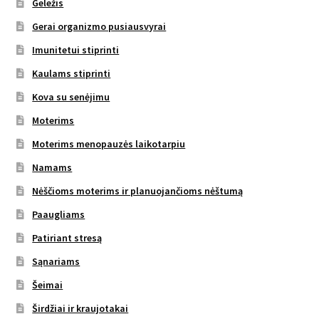
Geležis
Gerai organizmo pusiausvyrai
Imunitetui stiprinti
Kaulams stiprinti
Kova su senėjimu
Moterims
Moterims menopauzės laikotarpiu
Namams
Nėščioms moterims ir planuojančioms nėštumą
Paaugliams
Patiriant stresą
Sąnariams
Šeimai
Širdžiai ir kraujotakai