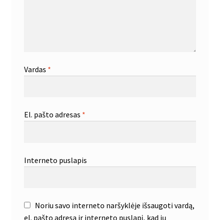
Vardas
*
El. pašto adresas
*
Interneto puslapis
Noriu savo interneto naršyklėje išsaugoti vardą,
el. pašto adresą ir interneto puslapį, kad jų