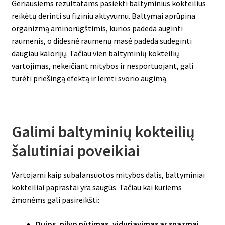
Geriausiems rezultatams pasiekti baltyminius kokteilius
reikėtų derinti su fiziniu aktyvumu. Baltymai aprūpina
organizmą aminorūgštimis, kurios padeda auginti
raumenis, o didesnė raumenų masė padeda sudeginti
daugiau kalorijų. Tačiau vien baltyminių kokteilių
vartojimas, nekeičiant mitybos ir nesportuojant, gali
turėti priešingą efektą ir lemti svorio augimą.
Galimi baltyminių kokteilių
šalutiniai poveikiai
Vartojami kaip subalansuotos mitybos dalis, baltyminiai
kokteiliai paprastai yra saugūs. Tačiau kai kuriems
žmonėms gali pasireikšti:
Dujos, pilvo pūtimas, viduriavimas ar spazmai.