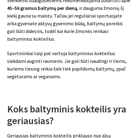
Sveikiems suaugusiesiems rekomenduojama suvartoti apie
45–56 gramus baltymų per dieną
, ir dauguma žmonių šį
kiekį gauna su maistu. Tačiau jei reguliariai sportuojate
arba gyvenate aktyvų gyvenimo būdą, baltymų poreikis
gali būti didesnis, todėl kai kurie žmonės renkasi
baltyminius kokteilius.
Sportininkai taip pat vartoja baltyminius kokteilius
siekdami auginti raumenis. Jie gali būti naudingi ir tiems,
kuriems tiesiog reikia šiek tiek papildomų baltymų, ypač
vegetarams ar veganams.
Koks baltyminis kokteilis yra
geriausias?
Geriausias baltyminis kokteilis priklauso nuo jūsų