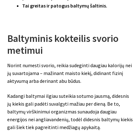
Tai greitas ir patogus baltymų šaltinis.
Baltyminis kokteilis svorio
metimui
Norint numesti svorio, reikia sudeginti daugiau kalorijų nei
jų suvartojama – mažinant maisto kiekį, didinant fizinį
aktyvumą arba derinant abu būdus.
Kadangi baltymai ilgiau suteikia sotumo jausmą, didesnis
jų kiekis gali padėti suvalgyti mažiau per dieną. Be to,
baltymų virškinimui organizmas sunaudoja daugiau
energijos nei angliavandenių, todėl didesnis baltymų kiekis
gali šiek tiek pagreitinti medžiagų apykaitą.