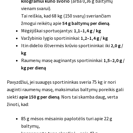
kilogramui kūno svorio
(arba 0,36 g baltymų
vienam svarui).
Tai reiškia, kad 68 kg (150 svarų) sveriančiam
žmogui reikėtų apie
54 g baltymų per dieną
.
Mėgėjiškai sportuojantys:
1,1–1,4 g / kg
Varžybinio lygio sportininkai:
1,2–1,4 g / kg
Itin didelio ištvermės krūvio sportininkai: iki
2,0 g /
kg
Raumenų masę auginantys sportininkai:
1,5–2,0 g /
kg per dieną
Pavyzdžiui, jei suaugęs sportininkas sveria 75 kg ir nori
auginti raumenų masę, maksimalus baltymų poreikis gali
siekti
apie 150 g per dieną
. Nors tai skamba daug, verta
žinoti, kad:
85 g mėsos mėsainio paplotėlis turi apie 22 g
baltymų,