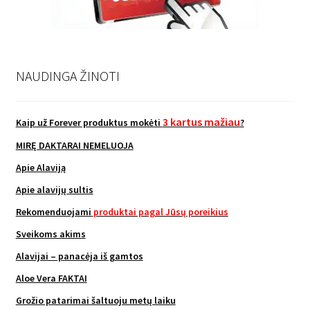
NAUDINGA ŽINOTI
3 kartus mažiau
Kaip už Forever produktus mokėti
?
MIRĘ DAKTARAI NEMELUOJA
Apie Alaviją
Apie alavijų sultis
Rekomenduojami
produktai pagal Jūsų poreikius
Sveikoms akims
Alavijai – panacėja iš gamtos
Aloe Vera FAKTAI
Grožio patarimai šaltuoju metų laiku