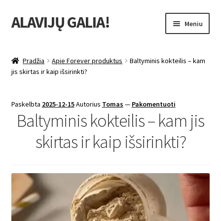
ALAVIJŲ GALIA!
Pereiti
Pereiti
Meniu
prie
prie
meniu
turinio
Išskleist
Produktų katalogas
sub-
Pradžia
Apie Forever produktus
Baltyminis kokteilis – kam
menu
Išskleist
jis skirtas ir kaip išsirinkti?
Nuolaidos
sub-
menu
Išskleist
Uždarbio galimybė
Paskelbta
2025-12-15
Autorius
Tomas
—
Pakomentuoti
sub-
Baltyminis kokteilis – kam jis
menu
Išskleist
Forever Living products
sub-
skirtas ir kaip išsirinkti?
menu