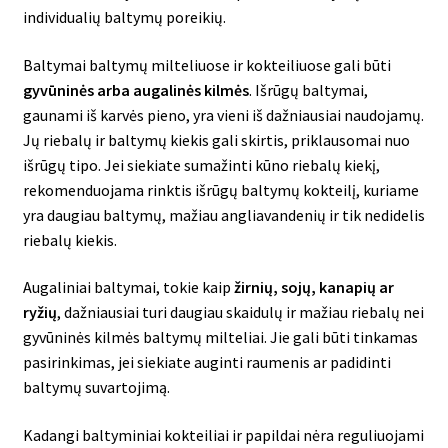
individualių baltymų poreikių.
Baltymai baltymų milteliuose ir kokteiliuose gali būti
gyvūninės arba augalinės kilmės
. Išrūgų baltymai,
gaunami iš karvės pieno, yra vieni iš dažniausiai naudojamų.
Jų riebalų ir baltymų kiekis gali skirtis, priklausomai nuo
išrūgų tipo. Jei siekiate sumažinti kūno riebalų kiekį,
rekomenduojama rinktis išrūgų baltymų kokteilį, kuriame
yra daugiau baltymų, mažiau angliavandenių ir tik nedidelis
riebalų kiekis.
Augaliniai baltymai, tokie kaip
žirnių, sojų, kanapių ar
ryžių
, dažniausiai turi daugiau skaidulų ir mažiau riebalų nei
gyvūninės kilmės baltymų milteliai. Jie gali būti tinkamas
pasirinkimas, jei siekiate auginti raumenis ar padidinti
baltymų suvartojimą.
Kadangi baltyminiai kokteiliai ir papildai nėra reguliuojami