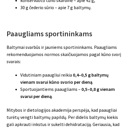
konservuoto tuno skardinė – apie 42 g,
30 g čederio sūrio – apie 7 g baltymų.
Paaugliams sportininkams
Baltymai svarbūs ir jauniems sportininkams. Paaugliams
rekomenduojamos normos skaičiuojamos pagal kūno svorį
svarais:
Vidutiniam paaugliui reikia
0,4–0,5 g baltymų
vienam svarui kūno svorio per dieną
.
Sportuojantiems paaugliams –
0,5–0,8 g vienam
svarui per dieną
.
Mitybos ir dietologijos akademija perspėja, kad paaugliai
turėtų vengti baltymų papildų. Per didelis baltymų kiekis
gali apkrauti inkstus ir sukelti dehidrataciją. Geriausia, kad