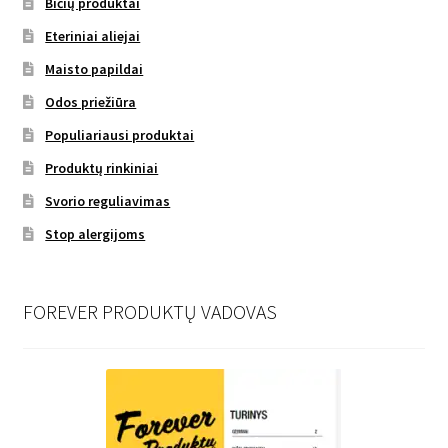
Bičių produktai
Eteriniai aliejai
Maisto papildai
Odos priežiūra
Populiariausi produktai
Produktų rinkiniai
Svorio reguliavimas
Stop alergijoms
FOREVER PRODUKTŲ VADOVAS