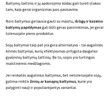
Baltymų šaltinis ir jų apdorojimo būdas gali turėti įtakos
tam, kaip gerai organizmas juos pasisavina.
Nors baltymus geriausia gauti su maistu,
išrūgų ir kazeino
baltymų papildymas
gali būti geras pasirinkimas, jei gerai
toleruojate pieno produktus.
Sojų baltymai taip pat yra gera alternatyva – tai augalinės
kilmės baltymai, kurių efektyvumas prilygsta daugeliui
gyvūninių baltymų šaltinių. Be to, sojos yra turtingos
maistinėmis medžiagomis.
Jei renkatės augalinius baltymus, bet netoleruojate sojų,
galima rinktis
žirnių ar kanapių baltymus
, kurie yra
palyginti nauji ir populiarėjantys variantai.