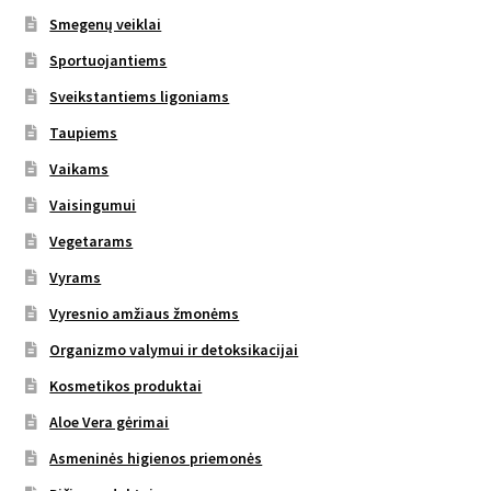
Smegenų veiklai
Sportuojantiems
Sveikstantiems ligoniams
Taupiems
Vaikams
Vaisingumui
Vegetarams
Vyrams
Vyresnio amžiaus žmonėms
Organizmo valymui ir detoksikacijai
Kosmetikos produktai
Aloe Vera gėrimai
Asmeninės higienos priemonės