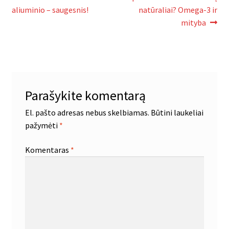
Navigacija
įrašas:
įrašas:
aliuminio – saugesnis!
natūraliai? Omega-3 ir
tarp
mityba
įrašų
Parašykite komentarą
El. pašto adresas nebus skelbiamas.
Būtini laukeliai
pažymėti
*
Komentaras
*