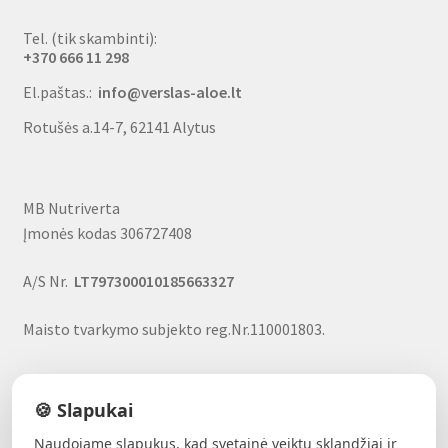
Tel. (tik skambinti):
+370 666 11 298
El.paštas.:
info@verslas-aloe.lt
Rotušės a.14-7, 62141 Alytus
MB Nutriverta
Įmonės kodas 306727408
A/S Nr.
LT797300010185663327
Maisto tvarkymo subjekto reg.Nr.110001803.
🍪 Slapukai
Naudojame slapukus, kad svetainė veiktų sklandžiai ir