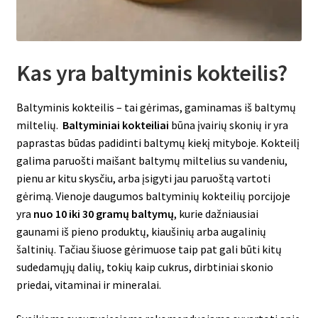
Kas yra baltyminis kokteilis?
Baltyminis kokteilis – tai gėrimas, gaminamas iš baltymų
miltelių.
Baltyminiai kokteiliai
būna įvairių skonių ir yra
paprastas būdas padidinti baltymų kiekį mityboje. Kokteilį
galima paruošti maišant baltymų miltelius su vandeniu,
pienu ar kitu skysčiu, arba įsigyti jau paruoštą vartoti
gėrimą. Vienoje daugumos baltyminių kokteilių porcijoje
yra
nuo 10 iki 30 gramų baltymų
, kurie dažniausiai
gaunami iš pieno produktų, kiaušinių arba augalinių
šaltinių. Tačiau šiuose gėrimuose taip pat gali būti kitų
sudedamųjų dalių, tokių kaip cukrus, dirbtiniai skonio
priedai, vitaminai ir mineralai.