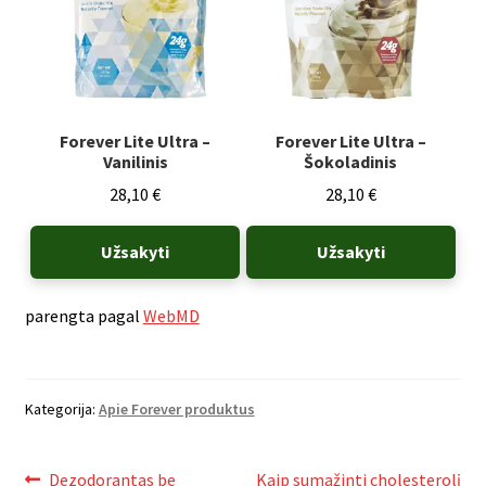
Forever Lite Ultra –
Forever Lite Ultra –
Vanilinis
Šokoladinis
28,10
€
28,10
€
Užsakyti
Užsakyti
parengta pagal
WebMD
Kategorija:
Apie Forever produktus
Ankstenis
Naujesnis
Dezodorantas be
Kaip sumažinti cholesterolį