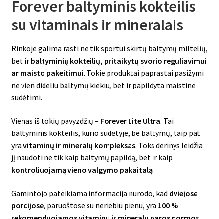
Forever baltyminis kokteilis
su vitaminais ir mineralais
Rinkoje galima rasti ne tik sportui skirtų baltymų miltelių,
bet ir
baltyminių kokteilių, pritaikytų svorio reguliavimui
ar maisto pakeitimui
. Tokie produktai paprastai pasižymi
ne vien dideliu baltymų kiekiu, bet ir papildyta maistine
sudėtimi.
Vienas iš tokių pavyzdžių –
Forever Lite Ultra
. Tai
baltyminis kokteilis, kurio sudėtyje, be baltymų, taip pat
yra
vitaminų ir mineralų kompleksas
. Toks derinys leidžia
jį naudoti ne tik kaip baltymų papildą, bet ir kaip
kontroliuojamą vieno valgymo pakaitalą
.
Gamintojo pateikiama informacija nurodo, kad
dviejose
porcijose
, paruoštose su neriebiu pienu, yra
100 %
rekomenduojamos vitaminų ir mineralų paros normos
.