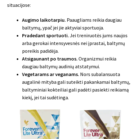
situacijose:
Augimo laikotarpiu.
Paaugliams reikia daugiau
baltymų, ypač jei jie aktyviai sportuoja.
Pradedant sportuoti.
Jei treniruotės jums naujos
arba gerokai intensyvesnės nei įprastai, baltymų
poreikis padidėja.
Atsigaunant po traumos.
Organizmui reikia
daugiau baltymų audinių atstatymui.
Vegetarams ar veganams.
Nors subalansuota
augalinė mityba gali suteikti pakankamai baltymų,
baltyminiai kokteiliai gali padėti pasiekti reikiamą
kiekį, jei tai sudėtinga.