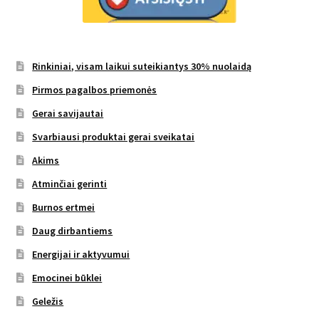
Rinkiniai, visam laikui suteikiantys 30% nuolaidą
Pirmos pagalbos priemonės
Gerai savijautai
Svarbiausi produktai gerai sveikatai
Akims
Atminčiai gerinti
Burnos ertmei
Daug dirbantiems
Energijai ir aktyvumui
Emocinei būklei
Geležis