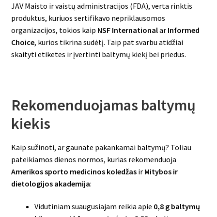
JAV Maisto ir vaistų administracijos (FDA), verta rinktis
produktus, kuriuos sertifikavo nepriklausomos
organizacijos, tokios kaip
NSF International
ar
Informed
Choice
, kurios tikrina sudėtį. Taip pat svarbu atidžiai
skaityti etiketes ir įvertinti baltymų kiekį bei priedus.
Rekomenduojamas baltymų
kiekis
Kaip sužinoti, ar gaunate pakankamai baltymų? Toliau
pateikiamos dienos normos, kurias rekomenduoja
Amerikos sporto medicinos koledžas
ir
Mitybos ir
dietologijos akademija
:
Vidutiniam suaugusiajam reikia apie
0,8 g baltymų