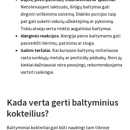
Netoleruojant laktozės, išrūgų baltymai gali
dirginti virškinimo sistemą. Didelės porcijos taip
pat gali sukelti vidurių užkietėjimą ar pykinimą.
Tokiu atveju verta rinktis augalinius baltymus.
Alerginės reakcijos.
Alergija pieno baltymams gali
pasireikšti bėrimu, patinimu ar sloga.
Galimi teršalai.
Kai kuriuose baltymų milteliuose
rasta sunkiųjų metalų ar pesticidų pėdsakų. Nors jų
kiekiai dažniausiai nėra pavojingi, rekomenduojama
vartoti saikingai.
Kada verta gerti baltyminius
kokteilius?
Baltyminiai kokteiliai gali būti naudingi tam tikrose