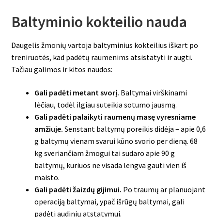
Baltyminio kokteilio nauda
Daugelis žmonių vartoja baltyminius kokteilius iškart po
treniruotės, kad padėtų raumenims atsistatyti ir augti.
Tačiau galimos ir kitos naudos:
Gali padėti metant svorį.
Baltymai virškinami
lėčiau, todėl ilgiau suteikia sotumo jausmą.
Gali padėti palaikyti raumenų masę vyresniame
amžiuje.
Senstant baltymų poreikis didėja – apie 0,6
g baltymų vienam svarui kūno svorio per dieną. 68
kg sveriančiam žmogui tai sudaro apie 90 g
baltymų, kuriuos ne visada lengva gauti vien iš
maisto.
Gali padėti žaizdų gijimui.
Po traumų ar planuojant
operaciją baltymai, ypač išrūgų baltymai, gali
padėti audinių atstatymui.