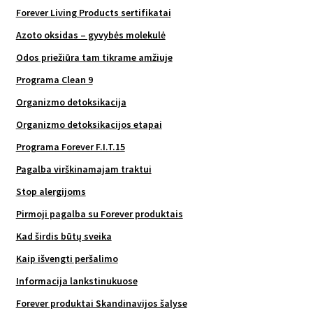
Forever Living Products sertifikatai
Azoto oksidas – gyvybės molekulė
Odos priežiūra tam tikrame amžiuje
Programa Clean 9
Organizmo detoksikacija
Organizmo detoksikacijos etapai
Programa Forever F.I.T.15
Pagalba virškinamajam traktui
Stop alergijoms
Pirmoji pagalba su Forever produktais
Kad širdis būtų sveika
Kaip išvengti peršalimo
Informacija lankstinukuose
Forever produktai Skandinavijos šalyse