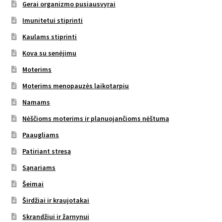
Gerai organizmo pusiausvyrai
Imunitetui stiprinti
Kaulams stiprinti
Kova su senėjimu
Moterims
Moterims menopauzės laikotarpiu
Namams
Nėščioms moterims ir planuojančioms nėštumą
Paaugliams
Patiriant stresą
Sąnariams
Šeimai
Širdžiai ir kraujotakai
Skrandžiui ir žarnynui