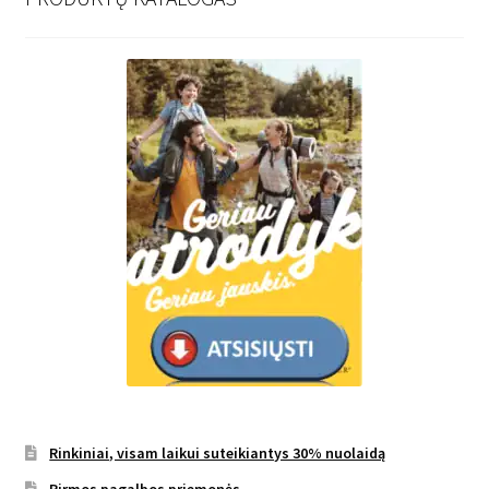
Rinkiniai, visam laikui suteikiantys 30% nuolaidą