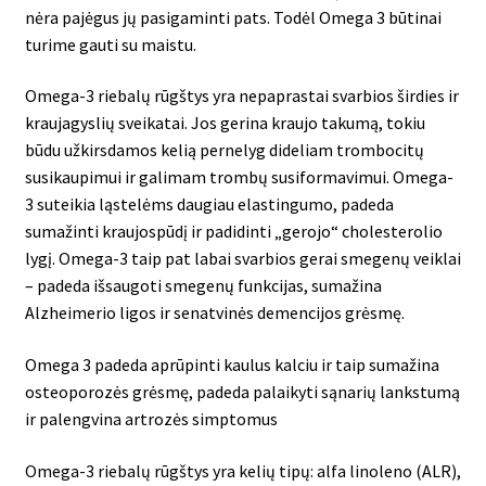
nėra pajėgus jų pasigaminti pats. Todėl Omega 3 būtinai
turime gauti su maistu.
Omega-3 riebalų rūgštys yra nepaprastai svarbios širdies ir
kraujagyslių sveikatai. Jos gerina kraujo takumą, tokiu
būdu užkirsdamos kelią pernelyg dideliam trombocitų
susikaupimui ir galimam trombų susiformavimui. Omega-
3 suteikia ląstelėms daugiau elastingumo, padeda
sumažinti kraujospūdį ir padidinti „gerojo“ cholesterolio
lygį. Omega-3 taip pat labai svarbios gerai smegenų veiklai
– padeda išsaugoti smegenų funkcijas, sumažina
Alzheimerio ligos ir senatvinės demencijos grėsmę.
Omega 3 padeda aprūpinti kaulus kalciu ir taip sumažina
osteoporozės grėsmę, padeda palaikyti sąnarių lankstumą
ir palengvina artrozės simptomus
Omega-3 riebalų rūgštys yra kelių tipų: alfa linoleno (ALR),