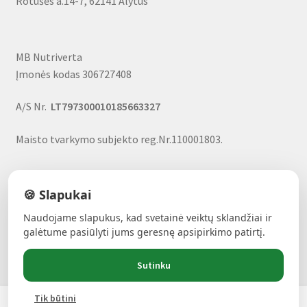
Rotušės a.14-7, 62141 Alytus
MB Nutriverta
Įmonės kodas 306727408
A/S Nr.
LT797300010185663327
Maisto tvarkymo subjekto reg.Nr.110001803.
🍪 Slapukai
Naudojame slapukus, kad svetainė veiktų sklandžiai ir
ALAVIJŲ GALIA!
- Forever produktai, nuolaidos, uždarbio
galėtume pasiūlyti jums geresnę apsipirkimo patirtį.
galimybė
Sutinku
Tik būtini
Products
0