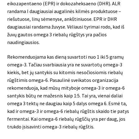
eikozapentaeno (EPR) ir dokozaheksaeno (DHR). ALR
randama I daugiausiai augalinės kilmės produktuose –
riešutuose, linų sėmenyse, ankštiniuose. EPR ir DHR
daugiausiai randama žuvyse. Vėliausi tyrimai rodo, kad iš
žuvų gautos omega 3 riebalų rūgštys yra pačios
naudingiausios.
Rekomenduojama kas dieną suvartoti nuo 1 iki 5 gramų
omega-3. Tačiau svarbiausia yra ne suvartotų omega-3
kiekis, bet jų santykis su kitomis nesočiosiomis riebalų
rūgštimis omega-6. Pasaulinė sveikatos organizacija
rekomenduoja, kad mūsų mityboje omega-3 ir omega-6
santykis būtų ne mažesnis kaip 1:5. Tai yra, vienai daliai
omega 3 tektų ne daugiau kaip 5 dalys omega 6. Esmė ta,
kad ir omega-3 ir omega-6 riebalų rūgštis skaido tie patys
fermentai. Kai omega-6 riebalų rūgščių yra per daug, jos
trukdo įsisavinti omega-3 riebalų rūgštis.