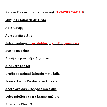
3 kartus mažiau
Kaip už Forever produktus mokėti
?
MIRĘ DAKTARAI NEMELUOJA
Apie Alaviją
Apie alavijų sultis
Rekomenduojami
produktai pagal Jūsų poreikius
Sveikoms akims
Alavijai – panacėja iš gamtos
Aloe Vera FAKTAI
Grožio patarimai šaltuoju metų laiku
Forever Living Products sertifikatai
Azoto oksidas – gyvybės molekulė
Odos priežiūra tam tikrame amžiuje
Programa Clean 9