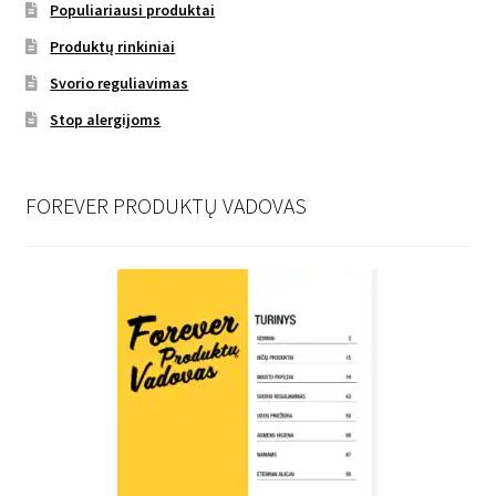
Populiariausi produktai
Produktų rinkiniai
Svorio reguliavimas
Stop alergijoms
FOREVER PRODUKTŲ VADOVAS