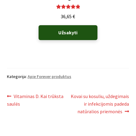
Įvertinimas:
36,65
€
5.00
iš 5
Užsakyti
Kategorija:
Apie Forever produktus
Navigacija
Ankstenis
Naujesnis
Vitaminas D. Kai trūksta
Kovai su kosuliu, uždegimais
įrašas:
įrašas:
saulės
ir infekcijomis padeda
tarp
natūralios priemonės
įrašų