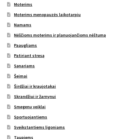
Moterims
Moterims menopauzės laikotarpiu
Namams
Nėščioms moterims ir planuojančioms nėštumą
Paaugliams
Patiriant stresą
Sąnariams
Šeimai
Širdžiai ir kraujotakai
Skrandžiui ir žarnynui
Smegenų veiklai
Sportuojantiems
Sveikstantiems ligoniams
Taupiems