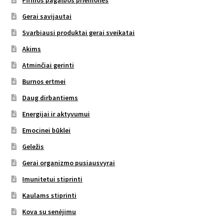
Pirmos pagalbos priemonės
Gerai savijautai
Svarbiausi produktai gerai sveikatai
Akims
Atminčiai gerinti
Burnos ertmei
Daug dirbantiems
Energijai ir aktyvumui
Emocinei būklei
Geležis
Gerai organizmo pusiausvyrai
Imunitetui stiprinti
Kaulams stiprinti
Kova su senėjimu