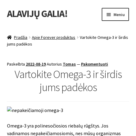
ALAVIJŲ GALIA!
Pereiti
Pereiti
Meniu
prie
prie
meniu
turinio
Išskleist
Produktų katalogas
sub-
Pradžia
Apie Forever produktus
Vartokite Omega-3 ir širdis
menu
Išskleist
jums padėkos
Nuolaidos
sub-
menu
Išskleist
Uždarbio galimybė
Paskelbta
2022-08-19
Autorius
Tomas
—
Pakomentuoti
sub-
Vartokite Omega-3 ir širdis
menu
Išskleist
Forever Living products
sub-
jums padėkos
menu
Omega-3 yra polinesočiosios riebalų rūgštys. Jos
vadinamos nepakeičiamosiomis, nes mūsų organizmas