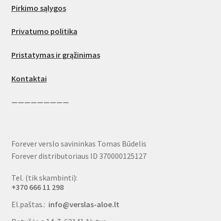
Pirkimo sąlygos
Privatumo politika
Pristatymas ir grąžinimas
Kontaktai
—————————
Forever verslo savininkas Tomas Būdelis
Forever distributoriaus ID 370000125127
Tel. (tik skambinti):
+370 666 11 298
El.paštas.:
info@verslas-aloe.lt