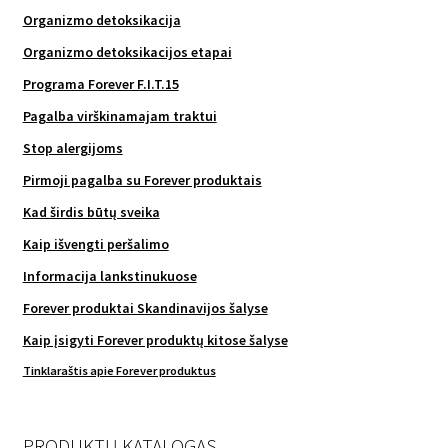
Organizmo detoksikacija
Organizmo detoksikacijos etapai
Programa Forever F.I.T.15
Pagalba virškinamajam traktui
Stop alergijoms
Pirmoji pagalba su Forever produktais
Kad širdis būtų sveika
Kaip išvengti peršalimo
Informacija lankstinukuose
Forever produktai Skandinavijos šalyse
Kaip įsigyti Forever produktų kitose šalyse
Tinklaraštis apie Forever produktus
PRODUKTŲ KATALOGAS