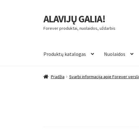
ALAVIJŲ GALIA!
Pereiti
Pereiti
prie
prie
Forever produktai, nuolaidos, uždarbis
meniu
turinio
Produktų katalogas
Nuolaidos
Pradžia
Svarbi informacija apie Forever versl