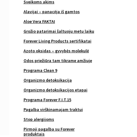
Sveikoms akims
Alavijai – panacėja iš gamtos
Aloe Vera FAKTAI
Grožio patarimai šaltuoju metų laiku
Forever Living Products sertifikatai
Azoto oksidas – gyvybės molekulė
Odos priežiūra tam tikrame amžiuje
Programa Clean 9
Organizmo detoksikacija
Organizmo detoksikacijos etapai
Programa Forever F.I.T.15
Pagalba virškinamajam traktui
Stop alergijoms
Pirmoji pagalba su Forever
produktais