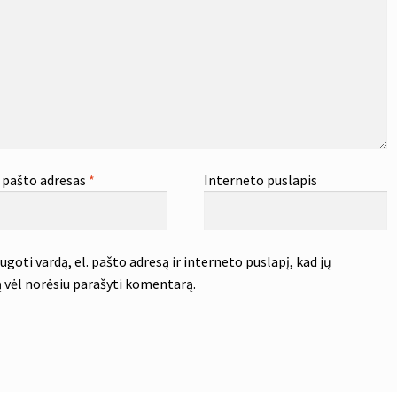
. pašto adresas
*
Interneto puslapis
goti vardą, el. pašto adresą ir interneto puslapį, kad jų
tą vėl norėsiu parašyti komentarą.