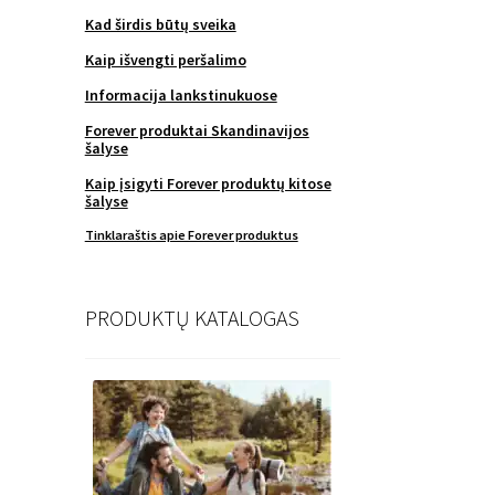
Kad širdis būtų sveika
Kaip išvengti peršalimo
Informacija lankstinukuose
Forever produktai Skandinavijos
šalyse
Kaip įsigyti Forever produktų kitose
šalyse
Tinklaraštis apie Forever produktus
PRODUKTŲ KATALOGAS