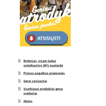
Rinkiniai, visam laikui
suteikiantys 30% nuolaidą
Pirmos pagalbos priemonės
Gerai savijautai
Svarbiausi produktai gerai
sveikatai
Akims