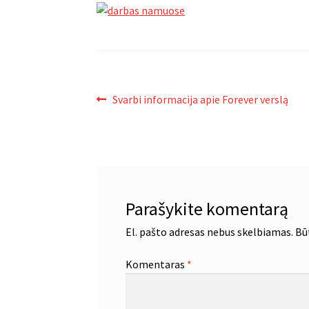
Navigacija
Ankstenis
Svarbi informacija apie Forever verslą
įrašas:
tarp
įrašų
Parašykite komentarą
El. pašto adresas nebus skelbiamas.
Bū
Komentaras
*