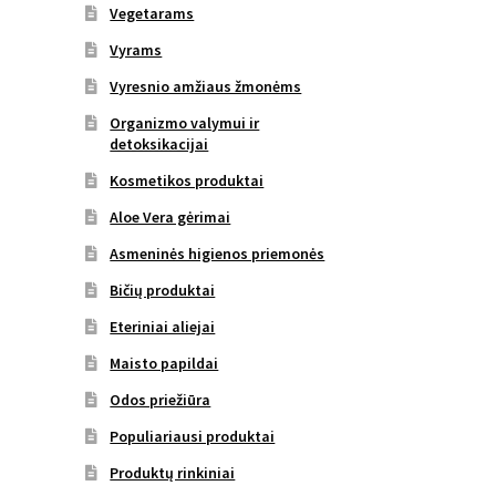
Vegetarams
Vyrams
Vyresnio amžiaus žmonėms
Organizmo valymui ir
detoksikacijai
Kosmetikos produktai
Aloe Vera gėrimai
Asmeninės higienos priemonės
Bičių produktai
Eteriniai aliejai
Maisto papildai
Odos priežiūra
Populiariausi produktai
Produktų rinkiniai