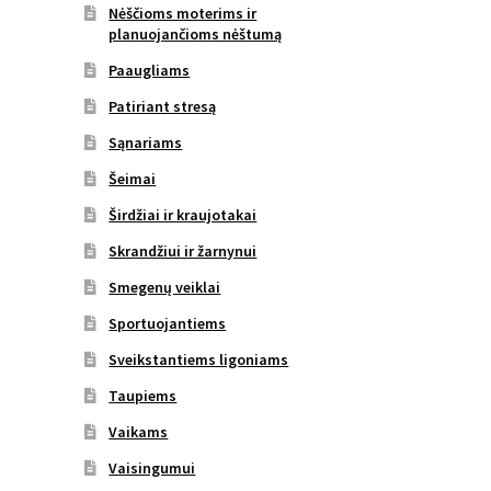
Nėščioms moterims ir
planuojančioms nėštumą
Paaugliams
Patiriant stresą
Sąnariams
Šeimai
Širdžiai ir kraujotakai
Skrandžiui ir žarnynui
Smegenų veiklai
Sportuojantiems
Sveikstantiems ligoniams
Taupiems
Vaikams
Vaisingumui