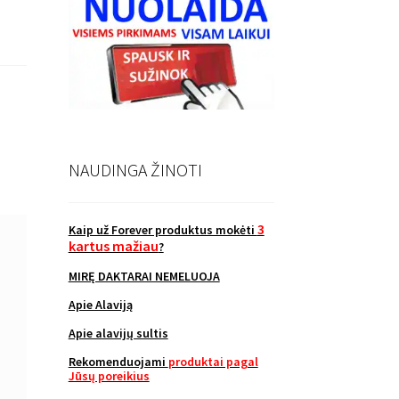
NAUDINGA ŽINOTI
3
Kaip už Forever produktus mokėti
kartus mažiau
?
MIRĘ DAKTARAI NEMELUOJA
Apie Alaviją
Apie alavijų sultis
Rekomenduojami
produktai pagal
Jūsų poreikius