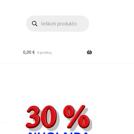
Products
search
0,00
€
0 prekių