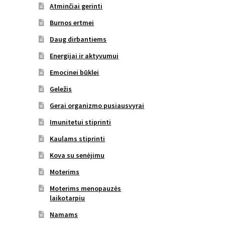
Atminčiai gerinti
Burnos ertmei
Daug dirbantiems
Energijai ir aktyvumui
Emocinei būklei
Geležis
Gerai organizmo pusiausvyrai
Imunitetui stiprinti
Kaulams stiprinti
Kova su senėjimu
Moterims
Moterims menopauzės
laikotarpiu
Namams