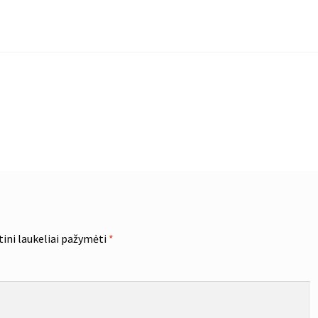
tini laukeliai pažymėti
*