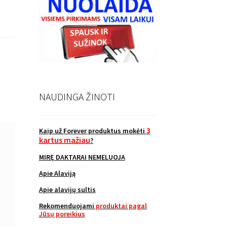
NAUDINGA ŽINOTI
3
Kaip už Forever produktus mokėti
kartus mažiau
?
MIRĘ DAKTARAI NEMELUOJA
Apie Alaviją
Apie alavijų sultis
Rekomenduojami
produktai pagal
Jūsų poreikius