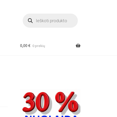
Products
search
0,00
€
0 prekių