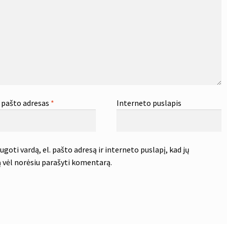
. pašto adresas
*
Interneto puslapis
goti vardą, el. pašto adresą ir interneto puslapį, kad jų
tą vėl norėsiu parašyti komentarą.