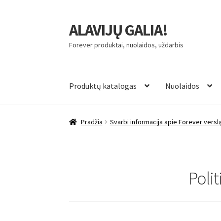
ALAVIJŲ GALIA!
Pereiti
Pereiti
prie
prie
Forever produktai, nuolaidos, uždarbis
meniu
turinio
Produktų katalogas
Nuolaidos
Pradžia
Svarbi informacija apie Forever versl
Poli