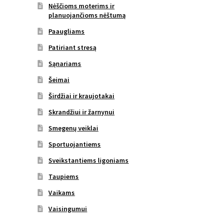
Nėščioms moterims ir
planuojančioms nėštumą
Paaugliams
Patiriant stresą
Sąnariams
Šeimai
Širdžiai ir kraujotakai
Skrandžiui ir žarnynui
Smegenų veiklai
Sportuojantiems
Sveikstantiems ligoniams
Taupiems
Vaikams
Vaisingumui