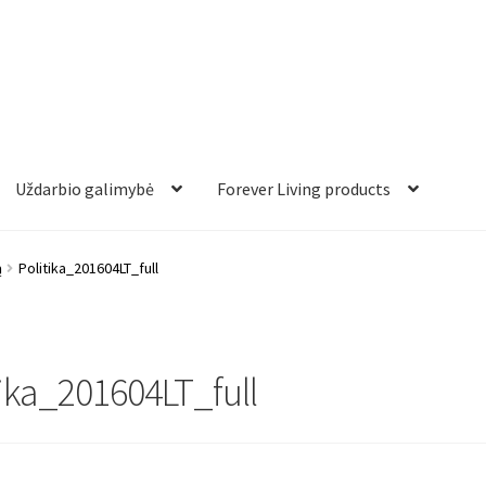
Uždarbio galimybė
Forever Living products
ą
Politika_201604LT_full
tika_201604LT_full