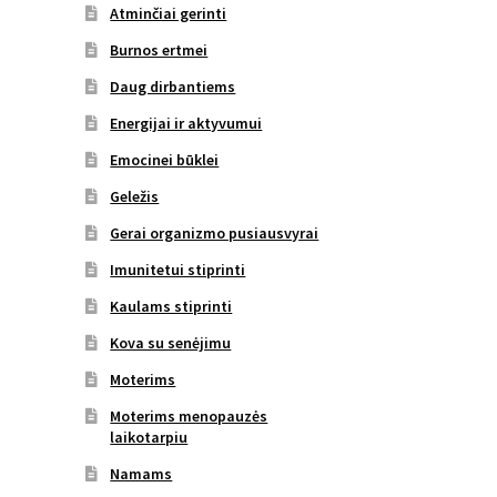
Atminčiai gerinti
Burnos ertmei
Daug dirbantiems
Energijai ir aktyvumui
Emocinei būklei
Geležis
Gerai organizmo pusiausvyrai
Imunitetui stiprinti
Kaulams stiprinti
Kova su senėjimu
Moterims
Moterims menopauzės
laikotarpiu
Namams