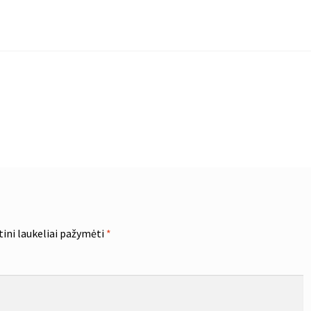
tini laukeliai pažymėti
*