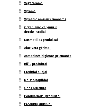
Vegetarams
Vyrams
Vyresnio amžiaus žmonėms
Organizmo valymui ir
detoksikacijai
Kosmetikos produktai
Aloe Vera gėrimai
Asmeninės higienos priemonės
Bičių produktai
Eteriniai aliejai
Maisto papildai
Odos priežiūra
Populiariausi produktai
Produktų rinkiniai