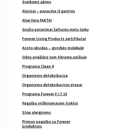
Sveikoms akims
Alavijai – panacėja iš gamtos
Aloe Vera FAKTAI
Grožio patarimai šaltuoju metų laiku
Forever Living Products sertifikatai
Azoto oksidas – gyvybės molekulė
Odos priežiūra tam tikrame amžiuje
Programa Clean 9
Organizmo detoksikacija
Organizmo detoksikacijos etapai
Programa Forever F.I.T.15
Pagalba virškinamajam traktui
Stop alergijoms
Pirmoji pagalba su Forever
produktais