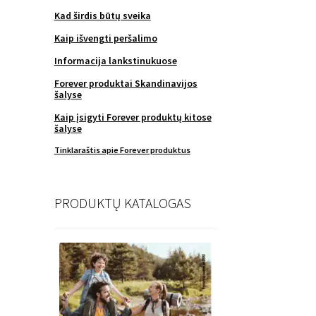
Kad širdis būtų sveika
Kaip išvengti peršalimo
Informacija lankstinukuose
Forever produktai Skandinavijos
šalyse
Kaip įsigyti Forever produktų kitose
šalyse
Tinklaraštis apie Forever produktus
PRODUKTŲ KATALOGAS