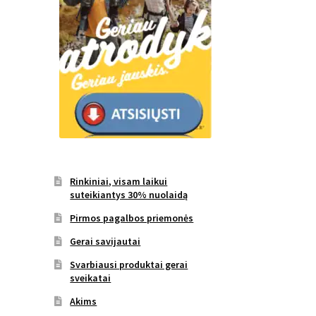
Rinkiniai, visam laikui
suteikiantys 30% nuolaidą
Pirmos pagalbos priemonės
Gerai savijautai
Svarbiausi produktai gerai
sveikatai
Akims