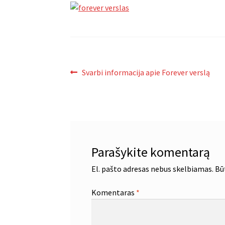
Navigacija
Ankstenis
Svarbi informacija apie Forever verslą
įrašas:
tarp
įrašų
Parašykite komentarą
El. pašto adresas nebus skelbiamas.
Bū
Komentaras
*