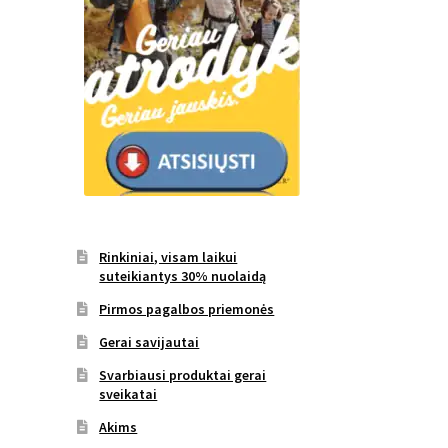
Rinkiniai, visam laikui
suteikiantys 30% nuolaidą
Pirmos pagalbos priemonės
Gerai savijautai
Svarbiausi produktai gerai
sveikatai
Akims