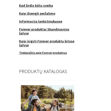
Kad širdis būtų sveika
Kaip išvengti peršalimo
Informacija lankstinukuose
Forever produktai Skandinavijos
šalyse
Kaip įsigyti Forever produktų kitose
šalyse
Tinklaraštis apie Forever produktus
PRODUKTŲ KATALOGAS