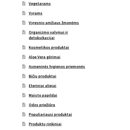
Vegetarams
Vyrams
Vyresnio amžiaus žmonėms
Organizmo valymui ir
detoksikacijai
Kosmetikos produktai
Aloe Vera gėrimai
Asmeninės higienos priemonės
Bičių produktai
Eteriniai aliejai
Maisto papildai
Odos priežiūra
Populiariausi produktai
Produktų rinkiniai