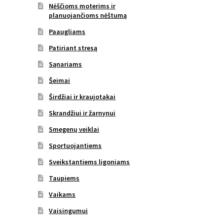
Nėščioms moterims ir
planuojančioms nėštumą
Paaugliams
Patiriant stresą
Sąnariams
Šeimai
Širdžiai ir kraujotakai
Skrandžiui ir žarnynui
Smegenų veiklai
Sportuojantiems
Sveikstantiems ligoniams
Taupiems
Vaikams
Vaisingumui