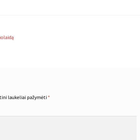
uolaidą
tini laukeliai pažymėti
*