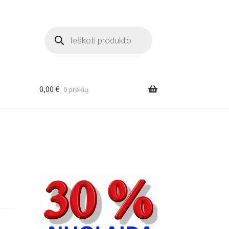
Products
search
0,00
€
0 prekių