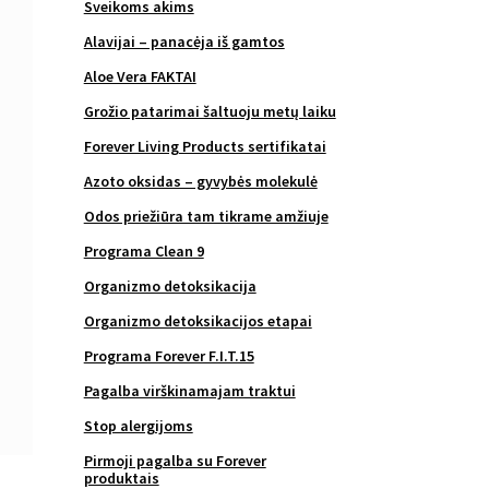
Sveikoms akims
Alavijai – panacėja iš gamtos
Aloe Vera FAKTAI
Grožio patarimai šaltuoju metų laiku
Forever Living Products sertifikatai
Azoto oksidas – gyvybės molekulė
Odos priežiūra tam tikrame amžiuje
Programa Clean 9
Organizmo detoksikacija
Organizmo detoksikacijos etapai
Programa Forever F.I.T.15
Pagalba virškinamajam traktui
Stop alergijoms
Pirmoji pagalba su Forever
produktais