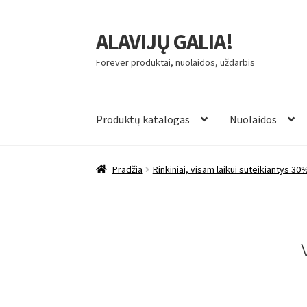
ALAVIJŲ GALIA!
Pereiti
Pereiti
prie
prie
Forever produktai, nuolaidos, uždarbis
meniu
turinio
Produktų katalogas
Nuolaidos
Pradžia
Rinkiniai, visam laikui suteikiantys 30