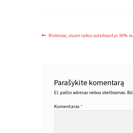
Navigacija
Ankstenis
Rinkiniai, visam laikui suteikiantys 30% n
įrašas:
tarp
įrašų
Parašykite komentarą
El. pašto adresas nebus skelbiamas.
Bū
Komentaras
*