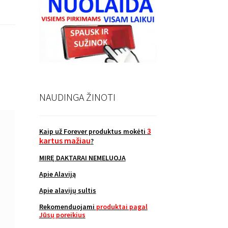
NAUDINGA ŽINOTI
3
Kaip už Forever produktus mokėti
kartus mažiau
?
MIRĘ DAKTARAI NEMELUOJA
Apie Alaviją
Apie alavijų sultis
Rekomenduojami
produktai pagal
Jūsų poreikius