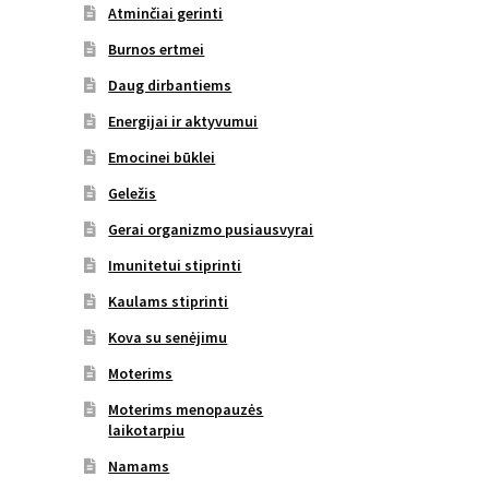
Atminčiai gerinti
Burnos ertmei
Daug dirbantiems
Energijai ir aktyvumui
Emocinei būklei
Geležis
Gerai organizmo pusiausvyrai
Imunitetui stiprinti
Kaulams stiprinti
Kova su senėjimu
Moterims
Moterims menopauzės
laikotarpiu
Namams