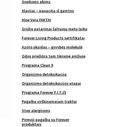
Sveikoms akims
Alavijai – panacėja iš gamtos
Aloe Vera FAKTAI
Grožio patarimai šaltuoju metų laiku
Forever Living Products sertifikatai
Azoto oksidas – gyvybės molekulė
Odos priežiūra tam tikrame amžiuje
Programa Clean 9
Organizmo detoksikacija
Organizmo detoksikacijos etapai
Programa Forever F.I.T.15
Pagalba virškinamajam traktui
Stop alergijoms
Pirmoji pagalba su Forever
produktais