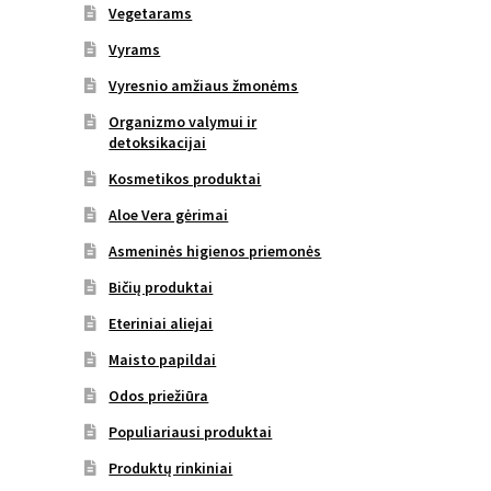
Vegetarams
Vyrams
Vyresnio amžiaus žmonėms
Organizmo valymui ir
detoksikacijai
Kosmetikos produktai
Aloe Vera gėrimai
Asmeninės higienos priemonės
Bičių produktai
Eteriniai aliejai
Maisto papildai
Odos priežiūra
Populiariausi produktai
Produktų rinkiniai