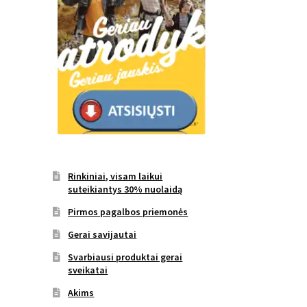
Rinkiniai, visam laikui
suteikiantys 30% nuolaidą
Pirmos pagalbos priemonės
Gerai savijautai
Svarbiausi produktai gerai
sveikatai
Akims