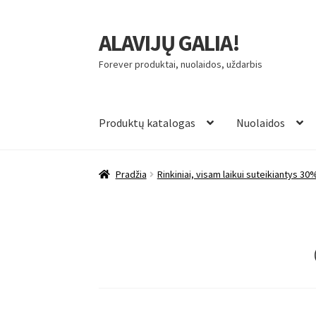
ALAVIJŲ GALIA!
Pereiti
Pereiti
prie
prie
Forever produktai, nuolaidos, uždarbis
meniu
turinio
Produktų katalogas
Nuolaidos
Pradžia
Rinkiniai, visam laikui suteikiantys 30