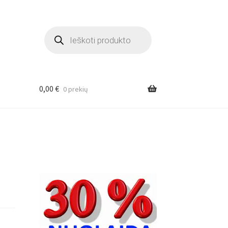
Products
search
0,00
€
0 prekių