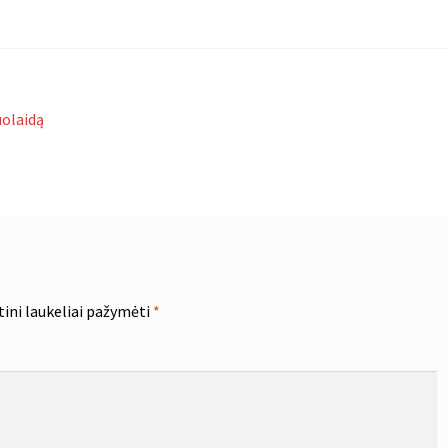
uolaidą
tini laukeliai pažymėti
*