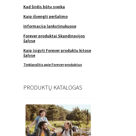
Kad širdis būtų sveika
Kaip išvengti peršalimo
Informacija lankstinukuose
Forever produktai Skandinavijos
šalyse
Kaip įsigyti Forever produktų kitose
šalyse
Tinklaraštis apie Forever produktus
PRODUKTŲ KATALOGAS