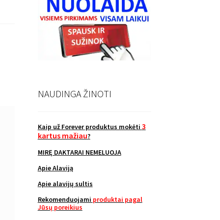
NAUDINGA ŽINOTI
3
Kaip už Forever produktus mokėti
kartus mažiau
?
MIRĘ DAKTARAI NEMELUOJA
Apie Alaviją
Apie alavijų sultis
Rekomenduojami
produktai pagal
Jūsų poreikius