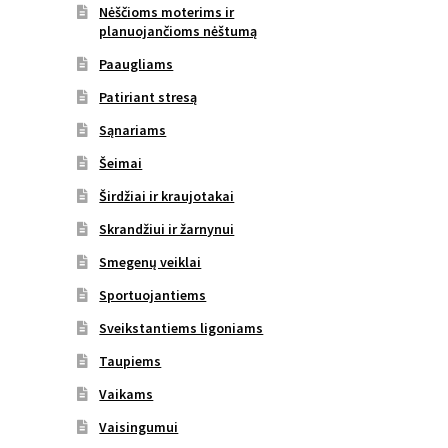
Nėščioms moterims ir
planuojančioms nėštumą
Paaugliams
Patiriant stresą
Sąnariams
Šeimai
Širdžiai ir kraujotakai
Skrandžiui ir žarnynui
Smegenų veiklai
Sportuojantiems
Sveikstantiems ligoniams
Taupiems
Vaikams
Vaisingumui