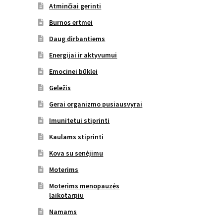
Atminčiai gerinti
Burnos ertmei
Daug dirbantiems
Energijai ir aktyvumui
Emocinei būklei
Geležis
Gerai organizmo pusiausvyrai
Imunitetui stiprinti
Kaulams stiprinti
Kova su senėjimu
Moterims
Moterims menopauzės
laikotarpiu
Namams