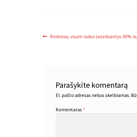
Navigacija
Ankstenis
Rinkiniai, visam laikui suteikiantys 30% n
įrašas:
tarp
įrašų
Parašykite komentarą
El. pašto adresas nebus skelbiamas.
Bū
Komentaras
*