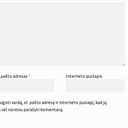
. pašto adresas
*
Interneto puslapis
goti vardą, el. pašto adresą ir interneto puslapį, kad jų
tą vėl norėsiu parašyti komentarą.