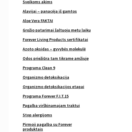
Sveikoms akims
Alavijai – panacėja iš gamtos
Aloe Vera FAKTAI
Grožio patarimai šaltuoju metų laiku
Forever Living Products sertifikatai
Azoto oksidas – gyvybės molekulė
Odos priežiūra tam tikrame amžiuje
Programa Clean 9
Organizmo detoksikacija
Organizmo detoksikacijos etapai
Programa Forever F.I.T.15
Pagalba virškinamajam traktui
Stop alergijoms
Pirmoji pagalba su Forever
produktais