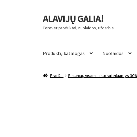
ALAVIJŲ GALIA!
Pereiti
Pereiti
prie
prie
Forever produktai, nuolaidos, uždarbis
meniu
turinio
Produktų katalogas
Nuolaidos
Pradžia
Rinkiniai, visam laikui suteikiantys 30