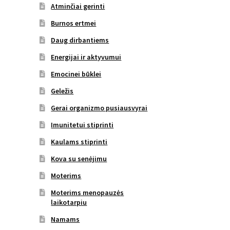
Atminčiai gerinti
Burnos ertmei
Daug dirbantiems
Energijai ir aktyvumui
Emocinei būklei
Geležis
Gerai organizmo pusiausvyrai
Imunitetui stiprinti
Kaulams stiprinti
Kova su senėjimu
Moterims
Moterims menopauzės
laikotarpiu
Namams