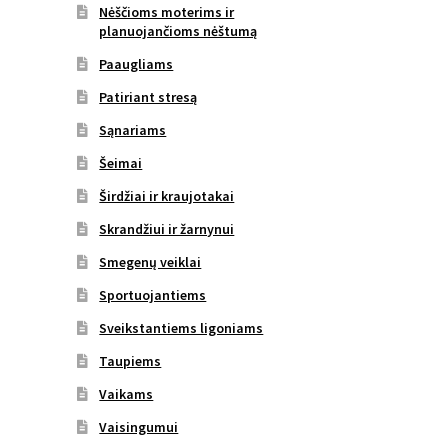
Nėščioms moterims ir
planuojančioms nėštumą
Paaugliams
Patiriant stresą
Sąnariams
Šeimai
Širdžiai ir kraujotakai
Skrandžiui ir žarnynui
Smegenų veiklai
Sportuojantiems
Sveikstantiems ligoniams
Taupiems
Vaikams
Vaisingumui