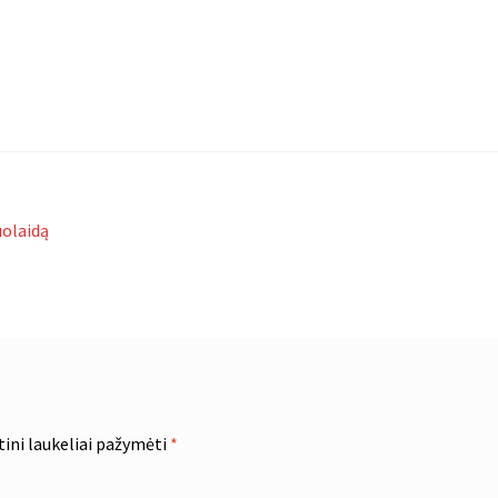
uolaidą
tini laukeliai pažymėti
*