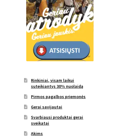
Rinkiniai, visam laikui
suteikiantys 30% nuolaidą
Pirmos pagalbos priemonės
Gerai savijautai
Svarbiausi produktai gerai
sveikatai
Akims