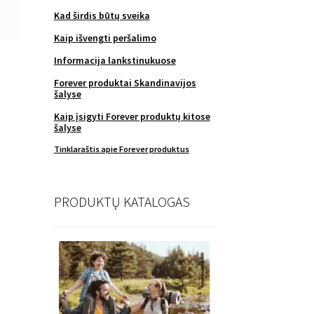
Kad širdis būtų sveika
Kaip išvengti peršalimo
Informacija lankstinukuose
Forever produktai Skandinavijos
šalyse
Kaip įsigyti Forever produktų kitose
šalyse
Tinklaraštis apie Forever produktus
PRODUKTŲ KATALOGAS