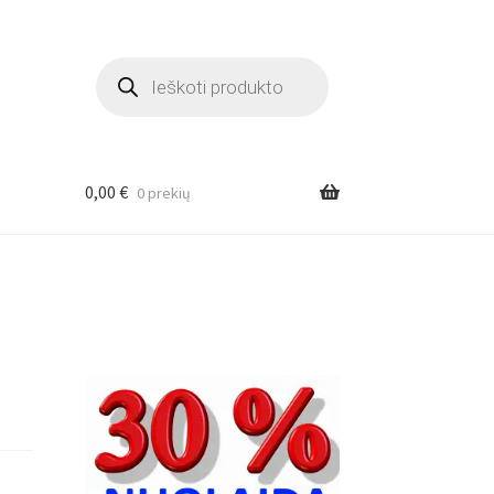
Products
search
0,00
€
0 prekių