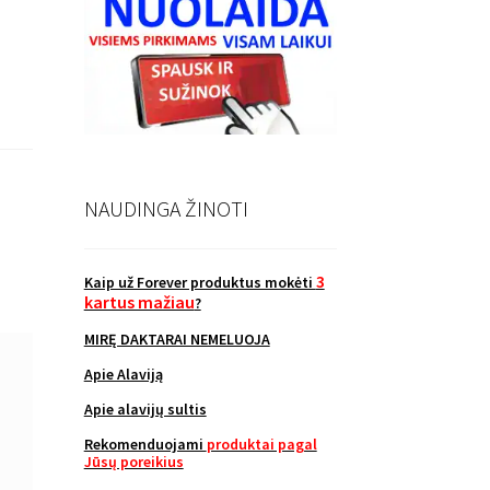
NAUDINGA ŽINOTI
3
Kaip už Forever produktus mokėti
kartus mažiau
?
MIRĘ DAKTARAI NEMELUOJA
Apie Alaviją
Apie alavijų sultis
Rekomenduojami
produktai pagal
Jūsų poreikius