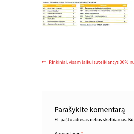
Navigacija
Ankstenis
Rinkiniai, visam laikui suteikiantys 30% n
įrašas:
tarp
įrašų
Parašykite komentarą
El. pašto adresas nebus skelbiamas.
Bū
Komentaras
*