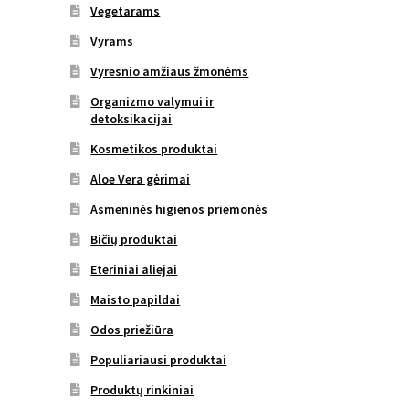
Vegetarams
Vyrams
Vyresnio amžiaus žmonėms
Organizmo valymui ir
detoksikacijai
Kosmetikos produktai
Aloe Vera gėrimai
Asmeninės higienos priemonės
Bičių produktai
Eteriniai aliejai
Maisto papildai
Odos priežiūra
Populiariausi produktai
Produktų rinkiniai