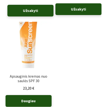
Užsakyti
Užsakyti
Apsauginis kremas nuo
saulės SPF 30
23,20
€
Daugiau