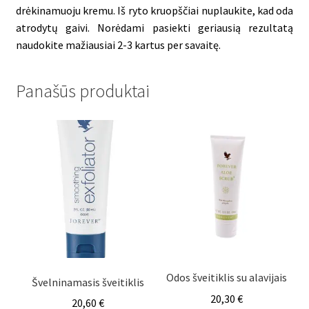
drėkinamuoju kremu. Iš ryto kruopščiai nuplaukite, kad oda
atrodytų gaivi. Norėdami pasiekti geriausią rezultatą
naudokite mažiausiai 2-3 kartus per savaitę.
Panašūs produktai
Odos šveitiklis su alavijais
Švelninamasis šveitiklis
20,30
€
20,60
€