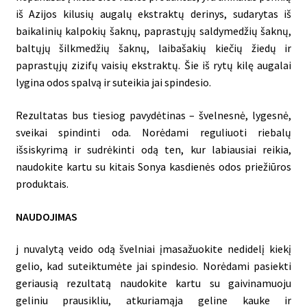
iš Azijos kilusių augalų ekstraktų derinys, sudarytas iš
baikalinių kalpokių šaknų, paprastųjų saldymedžių šaknų,
baltųjų šilkmedžių šaknų, laibašakių kiečių žiedų ir
paprastųjų zizifų vaisių ekstraktų. Šie iš rytų kilę augalai
lygina odos spalvą ir suteikia jai spindesio.
Rezultatas bus tiesiog pavydėtinas – švelnesnė, lygesnė,
sveikai spindinti oda. Norėdami reguliuoti riebalų
išsiskyrimą ir sudrėkinti odą ten, kur labiausiai reikia,
naudokite kartu su kitais Sonya kasdienės odos priežiūros
produktais.
NAUDOJIMAS
j nuvalytą veido odą švelniai įmasažuokite nedidelį kiekį
gelio, kad suteiktumėte jai spindesio. Norėdami pasiekti
geriausią rezultatą naudokite kartu su gaivinamuoju
geliniu prausikliu, atkuriamąja geline kauke ir