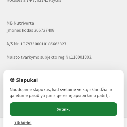
MB Nutriverta
Įmonės kodas 306727408
A/S Nr.
LT797300010185663327
Maisto tvarkymo subjekto reg.Nr.110001803.
🍪 Slapukai
Naudojame slapukus, kad svetainė veiktų sklandžiai ir
ALAVIJŲ GALIA!
- Forever produktai, nuolaidos, uždarbio
galėtume pasiūlyti jums geresnę apsipirkimo patirtį.
galimybė
Sutinku
Tik būtini
Products
0