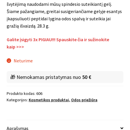
švytėjimą naudodami mūsų spindesio suteikiantį gelį.
Šiame pažangiame, greitai susigeriančiame gelyje esantys
įkapsuliuoti peptidai lygina odos spalvą ir suteikia jai
gražią išvaizdą. 28.3 g.
Galite įsigyti 3x PIGIAU!!! Spauskite čia ir sužinokite
kaip
>>>
Neturime
🎁 Nemokamas pristatymas nuo
50 €
Produkto kodas:
606
Kategorijos:
Kosmetikos produktai
,
Odos priežiūra
Aprašymas