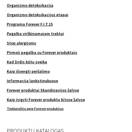
Organizmo detoksikacija
Organizmo detoksikacijos etapai
Programa Forever F.I.T.15
Pagalba virškinamajam traktui
Stop alergijoms
Pirmoji pagalba su Forever produktais
Kad širdis būtų sveika
Kaip išvengti peršalimo
Informacija lankstinukuose
Forever produktai Skandinavijos šalyse
Kaip įsigyti Forever produktų kitose šalyse
Tinklaraštis apie Forever produktus
PRODUKTŲ KATALOGAS