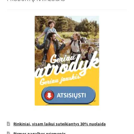
Rinkiniai, visam laikui suteikiantys 30% nuolaidą
Pirmos pagalbos priemonės