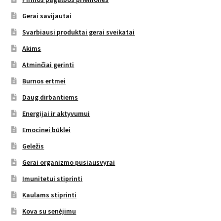
Gerai savijautai
Svarbiausi produktai gerai sveikatai
Akims
Atminčiai gerinti
Burnos ertmei
Daug dirbantiems
Energijai ir aktyvumui
Emocinei būklei
Geležis
Gerai organizmo pusiausvyrai
Imunitetui stiprinti
Kaulams stiprinti
Kova su senėjimu