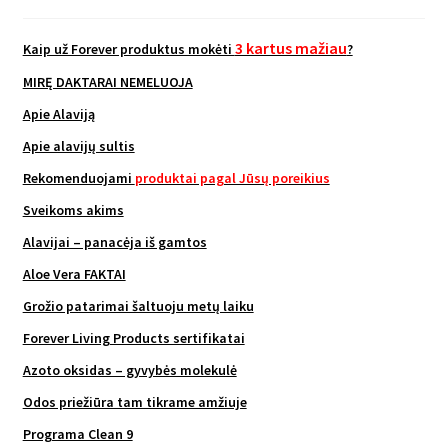
3 kartus mažiau
Kaip už Forever produktus mokėti
?
MIRĘ DAKTARAI NEMELUOJA
Apie Alaviją
Apie alavijų sultis
Rekomenduojami
produktai pagal Jūsų poreikius
Sveikoms akims
Alavijai – panacėja iš gamtos
Aloe Vera FAKTAI
Grožio patarimai šaltuoju metų laiku
Forever Living Products sertifikatai
Azoto oksidas – gyvybės molekulė
Odos priežiūra tam tikrame amžiuje
Programa Clean 9