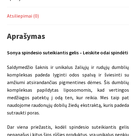
Atsiliepimai (0)
Aprašymas
Sonya spindesio suteikiantis gelis – Leiskite odai spindėti
Saldymedžio šaknis ir unikalus žaliųjų ir rudųjų dumblių
kompleksas padeda lyginti odos spalvą ir šviesinti su
amžiumi atsirandančias pigmentines dėmes. Šis dumblių
kompleksas papildytas liposomomis, kad vertingos
medžiagos patektų j odą ten, kur reikia. Mes taip pat
naudojome raudonųjų dobilų žiedų ekstraktą, kuris padeda
sutraukti poras.
Dar viena priežastis, kodėl spindesio suteikiantis gelis
nepanašus į kitus šios rūšies produktus, yra unikalus penkių