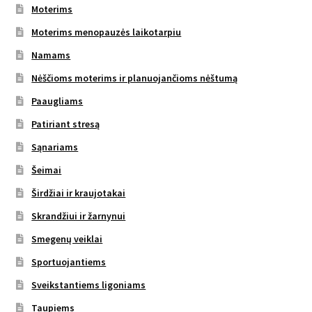
Moterims
Moterims menopauzės laikotarpiu
Namams
Nėščioms moterims ir planuojančioms nėštumą
Paaugliams
Patiriant stresą
Sąnariams
Šeimai
Širdžiai ir kraujotakai
Skrandžiui ir žarnynui
Smegenų veiklai
Sportuojantiems
Sveikstantiems ligoniams
Taupiems