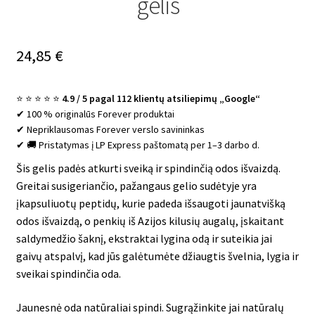
gelis
24,85
€
⭐ ⭐ ⭐ ⭐ ⭐
4.9 / 5 pagal 112 klientų atsiliepimų „Google“
✔ 100 % originalūs Forever produktai
✔ Nepriklausomas Forever verslo savininkas
✔ 🚚 Pristatymas į LP Express paštomatą per 1–3 darbo d.
Šis gelis padės atkurti sveiką ir spindinčią odos išvaizdą.
Greitai susigeriančio, pažangaus gelio sudėtyje yra
įkapsuliuotų peptidų, kurie padeda išsaugoti jaunatvišką
odos išvaizdą, o penkių iš Azijos kilusių augalų, įskaitant
saldymedžio šaknį, ekstraktai lygina odą ir suteikia jai
gaivų atspalvį, kad jūs galėtumėte džiaugtis švelnia, lygia ir
sveikai spindinčia oda.
Jaunesnė oda natūraliai spindi. Sugrąžinkite jai natūralų