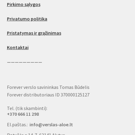
Pirkimo sąlygos
Privatumo politika
Pristatymas ir grąžinimas
Kontaktai
—————————
Forever verslo savininkas Tomas Būdelis
Forever distributoriaus ID 370000125127
Tel. (tik skambinti):
+370 666 11 298
El.paštas.:
info@verslas-aloe.lt
Rotušės a.14-7, 62141 Alytus