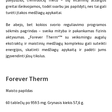
pavyzdžiui, treniruočių metu – šių vitaminų atsargos
greitai išeikvojamos, todėl svarbu jas papildyti, nes tai gali
turėti įtakos medžiagų apykaitai.
Be abejo, bet kokios svorio reguliavimo programos
sėkmės pagrindas – sveika mityba ir pakankamas fizinis
aktyvumas. „Forever Therm“™ su veiksmingu augalų
ekstraktų ir maistinių medžiagų kompleksu gali suteikti
energijos, skatinti medžiagų apykaitą ir padėti jums
įgyvendinti jūsų tikslus.
Forever Therm
Maisto papildas
60 tablečių po 959.5 mg. Grynasis kiekis 57,6 g.