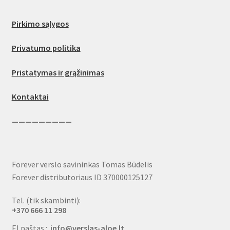
Pirkimo sąlygos
Privatumo politika
Pristatymas ir grąžinimas
Kontaktai
—————————
Forever verslo savininkas Tomas Būdelis
Forever distributoriaus ID 370000125127
Tel. (tik skambinti):
+370 666 11 298
El.paštas.:
info@verslas-aloe.lt