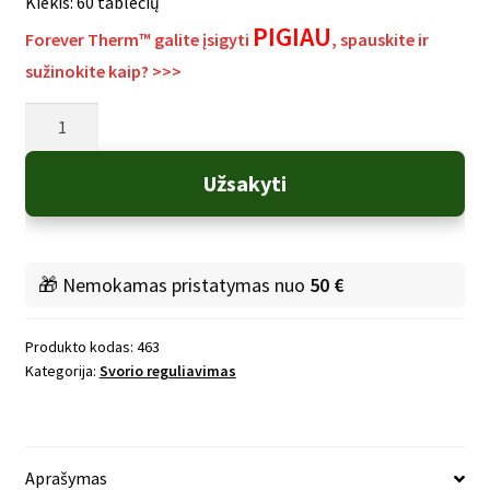
Kiekis: 60 tablečių
PIGIAU
Forever Therm™ galite įsigyti
, spauskite ir
sužinokite kaip? >>>
produkto
kiekis:
Forever
Užsakyti
Therm
🎁 Nemokamas pristatymas nuo
50 €
Produkto kodas:
463
Kategorija:
Svorio reguliavimas
Aprašymas