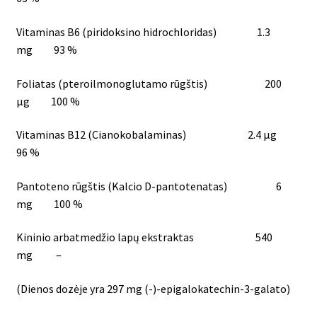
Vitaminas B6 (piridoksino hidrochloridas) 1.3
mg 93 %
Foliatas (pteroilmonoglutamo rūgštis) 200
μg 100 %
Vitaminas B12 (Cianokobalaminas) 2.4 μg
96 %
Pantoteno rūgštis (Kalcio D-pantotenatas) 6
mg 100 %
Kininio arbatmedžio lapų ekstraktas 540
mg –
(Dienos dozėje yra 297 mg (-)-epigalokatechin-3-galato)