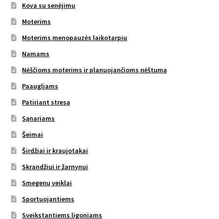
Kova su senėjimu
Moterims
Moterims menopauzės laikotarpiu
Namams
Nėščioms moterims ir planuojančioms nėštumą
Paaugliams
Patiriant stresą
Sąnariams
Šeimai
Širdžiai ir kraujotakai
Skrandžiui ir žarnynui
Smegenų veiklai
Sportuojantiems
Sveikstantiems ligoniams