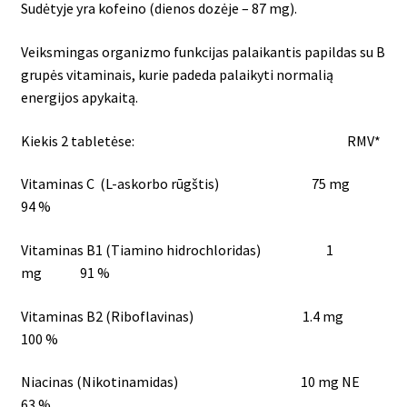
Sudėtyje yra kofeino (dienos dozėje – 87 mg).
Veiksmingas organizmo funkcijas palaikantis papildas su B
grupės vitaminais, kurie padeda palaikyti normalią
energijos apykaitą.
Kiekis 2 tabletėse: RMV*
Vitaminas C (L-askorbo rūgštis) 75 mg
94 %
Vitaminas B1 (Tiamino hidrochloridas) 1
mg 91 %
Vitaminas B2 (Riboflavinas) 1.4 mg
100 %
Niacinas (Nikotinamidas) 10 mg NE
63 %