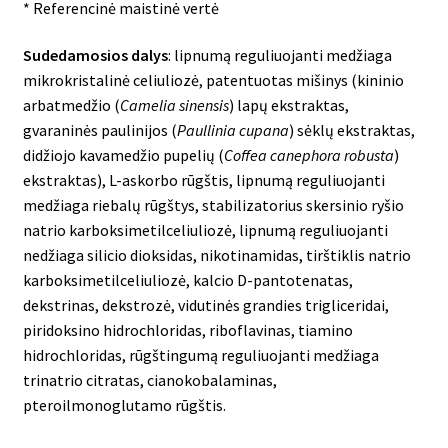
* Referencinė maistinė vertė
Sudedamosios dalys
: lipnumą reguliuojanti medžiaga
mikrokristalinė celiuliozė, patentuotas mišinys (kininio
arbatmedžio (
Camelia sinensis
) lapų ekstraktas,
gvaraninės paulinijos (
Paullinia cupana
) sėklų ekstraktas,
didžiojo kavamedžio pupelių (
Coffea canephora robusta
)
ekstraktas), L-askorbo rūgštis, lipnumą reguliuojanti
medžiaga riebalų rūgštys, stabilizatorius skersinio ryšio
natrio karboksimetilceliuliozė, lipnumą reguliuojanti
nedžiaga silicio dioksidas, nikotinamidas, tirštiklis natrio
karboksimetilceliuliozė, kalcio D-pantotenatas,
dekstrinas, dekstrozė, vidutinės grandies trigliceridai,
piridoksino hidrochloridas, riboflavinas, tiamino
hidrochloridas, rūgštingumą reguliuojanti medžiaga
trinatrio citratas, cianokobalaminas,
pteroilmonoglutamo rūgštis.