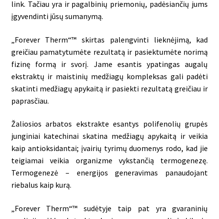
link. Tačiau yra ir pagalbinių priemonių, padėsiančių jums
įgyvendinti jūsų sumanymą.
„Forever Therm“™ skirtas palengvinti lieknėjimą, kad
greičiau pamatytumėte rezultatą ir pasiektumėte norimą
fizinę formą ir svorį. Jame esantis ypatingas augalų
ekstraktų ir maistinių medžiagų kompleksas gali padėti
skatinti medžiagų apykaitą ir pasiekti rezultatą greičiau ir
paprasčiau.
Žaliosios arbatos ekstrakte esantys polifenolių grupės
junginiai katechinai skatina medžiagų apykaitą ir veikia
kaip antioksidantai; įvairių tyrimų duomenys rodo, kad jie
teigiamai veikia organizme vykstančią termogenezę.
Termogenezė – energijos generavimas panaudojant
riebalus kaip kurą.
„Forever Therm“™ sudėtyje taip pat yra gvaraninių