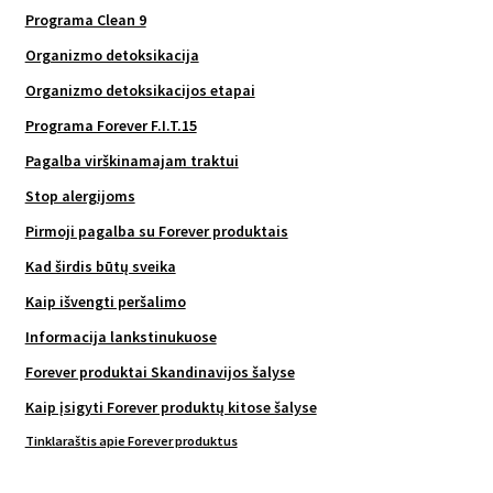
Programa Clean 9
Organizmo detoksikacija
Organizmo detoksikacijos etapai
Programa Forever F.I.T.15
Pagalba virškinamajam traktui
Stop alergijoms
Pirmoji pagalba su Forever produktais
Kad širdis būtų sveika
Kaip išvengti peršalimo
Informacija lankstinukuose
Forever produktai Skandinavijos šalyse
Kaip įsigyti Forever produktų kitose šalyse
Tinklaraštis apie Forever produktus