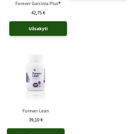
Forever Garcinia Plus®
42,75
€
Užsakyti
Forever Lean
39,10
€