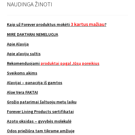
NAUDINGA ŽINOTI
3 kartus mažiau
Kaip už Forever produktus mokėti
?
MIRĘ DAKTARAI NEMELUOJA
Apie Alaviją
Apie alavijų sultis
Rekomenduojami
produktai pagal Jūsų poreikius
Sveikoms akims
Alavijai – panacėja iš gamtos
Aloe Vera FAKTAI
Grožio patarimai šaltuoju metų laiku
Forever Living Products sertifikatai
Azoto oksidas – gyvybės molekulė
Odos priežiūra tam tikrame amžiuje