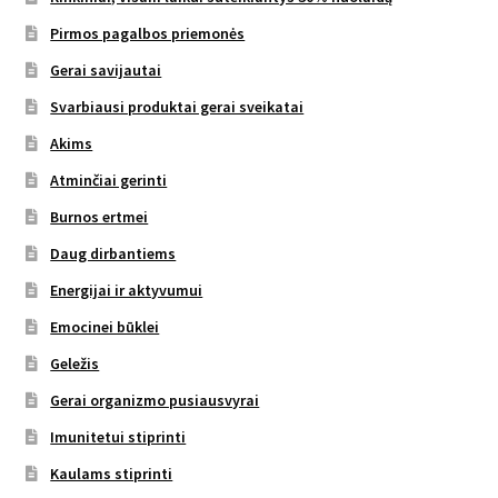
Pirmos pagalbos priemonės
Gerai savijautai
Svarbiausi produktai gerai sveikatai
Akims
Atminčiai gerinti
Burnos ertmei
Daug dirbantiems
Energijai ir aktyvumui
Emocinei būklei
Geležis
Gerai organizmo pusiausvyrai
Imunitetui stiprinti
Kaulams stiprinti