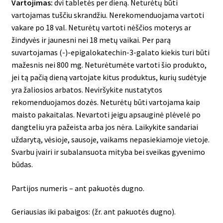
Vartojimas:
dvi tabletės per dieną. Neturėtų būti
vartojamas tuščiu skrandžiu. Nerekomenduojama vartoti
vakare po 18 val. Neturėtų vartoti nėščios moterys ar
žindyvės ir jaunesni nei 18 metų vaikai. Per parą
suvartojamas (-)-epigalokatechin-3-galato kiekis turi būti
mažesnis nei 800 mg. Neturėtumėte vartoti šio produkto,
jei tą pačią dieną vartojate kitus produktus, kurių sudėtyje
yra žaliosios arbatos. Neviršykite nustatytos
rekomenduojamos dozės. Neturėtų būti vartojama kaip
maisto pakaitalas. Nevartoti jeigu apsauginė plėvelė po
dangteliu yra pažeista arba jos nėra. Laikykite sandariai
uždarytą, vėsioje, sausoje, vaikams nepasiekiamoje vietoje.
Svarbu įvairi ir subalansuota mityba bei sveikas gyvenimo
būdas.
Partijos numeris – ant pakuotės dugno.
Geriausias iki pabaigos: (žr. ant pakuotės dugno).