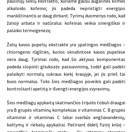
paulinijų sėklų ekstrakto, kuriame gausu augalinės kilmės
alkaloido kofeino; jis padeda nepristigti energijos
mankštinantis ar daug dirbant. Tyrimų duomenys rodo, kad
žalioji arbata ir natūralus kofeinas veikia sinergiškai ir
palaiko termogenezę.
Žalių kavos pupelių ekstrakte yra ypatingos medžiagos –
chlorogeno rūgšties, kurios skrudintose kavos pupelėse
nėra daug. Tyrimai rodo, kad šis aktyvus komponentas
padeda slopinti gliukozės pasisavinimą, todėl gali padėti
palaikyti normalų cukraus kiekį kraujyje, jei jis prieš tai
buvo normalus. Toks šios medžiagos poveikis gali padėti
kontroliuoti apetitą ir išvengti energijos svyravimų.
Šios medžiagų apykaitą skatinančios trijulės tobuli draugai
yra B grupės vitaminų kompleksas ir vitaminas C. B grupės
vitaminai ir vitaminas C labai svarbūs angliavandenių,
baltymų ir riebalų apykaitai. Patiriant didelį fizinį krūvį –