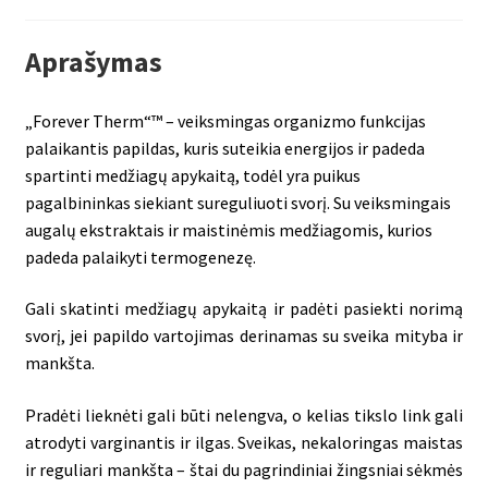
Aprašymas
„Forever Therm“™ – veiksmingas organizmo funkcijas
palaikantis papildas, kuris suteikia energijos ir padeda
spartinti medžiagų apykaitą, todėl yra puikus
pagalbininkas siekiant sureguliuoti svorį. Su veiksmingais
augalų ekstraktais ir maistinėmis medžiagomis, kurios
padeda palaikyti termogenezę.
Gali skatinti medžiagų apykaitą ir padėti pasiekti norimą
svorį, jei papildo vartojimas derinamas su sveika mityba ir
mankšta.
Pradėti lieknėti gali būti nelengva, o kelias tikslo link gali
atrodyti varginantis ir ilgas. Sveikas, nekaloringas maistas
ir reguliari mankšta – štai du pagrindiniai žingsniai sėkmės