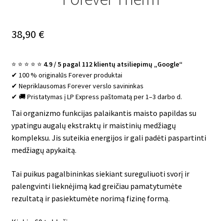
38,90
€
⭐ ⭐ ⭐ ⭐ ⭐
4.9 / 5 pagal 112 klientų atsiliepimų „Google“
✔ 100 % originalūs Forever produktai
✔ Nepriklausomas Forever verslo savininkas
✔ 🚚 Pristatymas į LP Express paštomatą per 1–3 darbo d.
Tai organizmo funkcijas palaikantis maisto papildas su
ypatingu augalų ekstraktų ir maistinių medžiagų
kompleksu. Jis suteikia energijos ir gali padėti paspartinti
medžiagų apykaitą.
Tai puikus pagalbininkas siekiant sureguliuoti svorį ir
palengvinti lieknėjimą kad greičiau pamatytumėte
rezultatą ir pasiektumėte norimą fizinę formą.