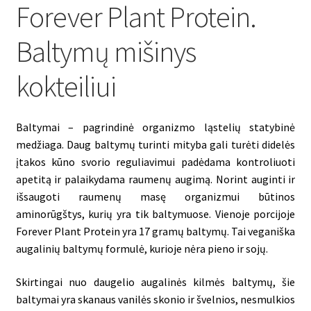
Forever Plant Protein.
Baltymų mišinys
kokteiliui
Baltymai
–
pagrindinė
organizmo
ląstelių
statybinė
medžiaga.
Daug
baltymų
turinti
mityba
gali
turėti
didelės
įtakos
kūno
svorio
reguliavimui
padėdama
kontroliuoti
apetitą
ir
palaikydama
raumenų
augimą.
Norint
auginti
ir
išsaugoti
raumenų
masę
organizmui
būtinos
aminorūgštys,
kurių
yra
tik
baltymuose.
Vienoje
porcijoje
Forever
Plant
Protein
yra
17
gramų
baltymų.
Tai
veganiška
augalinių
baltymų
formulė,
kurioje
nėra
pieno
ir
sojų.
Skirtingai
nuo
daugelio
augalinės
kilmės
baltymų,
šie
baltymai
yra
skanaus
vanilės
skonio
ir
švelnios,
nesmulkios