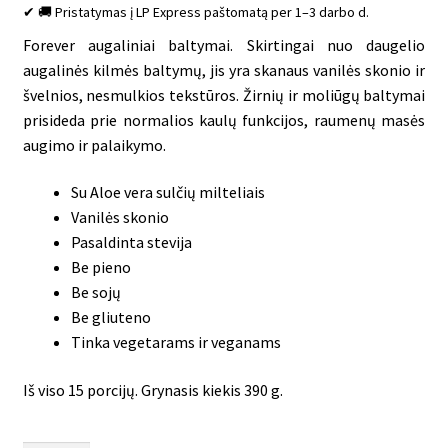
✔ 🚚 Pristatymas į LP Express paštomatą per 1–3 darbo d.
Forever
augaliniai
baltymai
.
Skirtingai
nuo
daugelio
augalinės
kilmės
baltymų,
jis
yra
skanaus
vanilės
skonio
ir
švelnios,
nesmulkios
tekstūros.
Žirnių
ir
moliūgų
baltymai
prisideda
prie
normalios
kaulų
funkcijos,
raumenų
masės
augimo
ir
palaikymo.
Su
Aloe
vera
sulčių
milteliais
Vanilės
skonio
Pasaldinta
stevija
Be
pieno
Be
sojų
Be
gliuteno
Tinka
vegetarams ir v
eganams
Iš viso 15 porcijų. Grynasis kiekis 390 g.