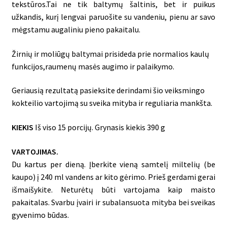
tekstūros.Tai
ne
tik
baltymų
šaltinis,
bet
ir
puikus
užkandis,
kurį
lengvai
paruošite
su
vandeniu,
pienu
ar
savo
mėgstamu
augaliniu
pieno
pakaitalu.
Žirnių
ir
moliūgų
baltymai
prisideda
prie
normalios
kaulų
funkcijos,
raumenų
masės
augimo
ir
palaikymo.
Geriausią
rezultatą
pasieksite
derindami
šio
veiksmingo
kokteilio
vartojimą
su
sveika
mityba
ir
reguliaria
mankšta.
KIEKIS
Iš
viso
15
porcijų.
Grynasis
kiekis
390
g
VARTOJIMAS.
Du
kartus per dieną. Įberkite vieną samtelį miltelių (be
kaupo) į 240 ml vandens ar kito gėrimo. Prieš gerdami gerai
išmaišykite. Neturėtų būti vartojama kaip maisto
pakaitalas. Svarbu įvairi ir subalansuota mityba bei sveikas
gyvenimo
būda
s.