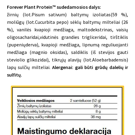
Forever Plant Protein™ sudedamosios dalys:
žirnių
(lot.
Pisum
sativum)
baltymų
izoliatas
(59 %),
moliūgų
(lot.
Cucurbita
pepo)
sėklų
baltymų
milteliai
(26
%),
vanilės
kvapioji
medžiaga,
maltodekstrinas,
vaisių
oligosacharidai,
vidutinės
grandies
trigliceridai,
tirštiklis
(pupenių
derva),
kvapioji
medžiaga,
lipnumą
reguliuojanti
medžiaga
(magnio
oksidas),
saldiklis
(iš
stevijos
gauti
steviolio
glikozidai),
tikrųjų
alavijų
(lot.
Aloe
barbadensis)
lapų
sulčių
milteliai.
Alergenai: gali
būti grūdų dalelių ir
sulfitų.