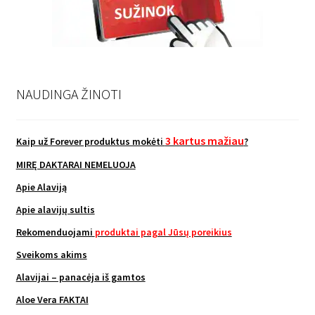
NAUDINGA ŽINOTI
3 kartus mažiau
Kaip už Forever produktus mokėti
?
MIRĘ DAKTARAI NEMELUOJA
Apie Alaviją
Apie alavijų sultis
Rekomenduojami
produktai pagal Jūsų poreikius
Sveikoms akims
Alavijai – panacėja iš gamtos
Aloe Vera FAKTAI