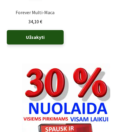
Forever Multi-Maca
34,10
€
Užsakyti