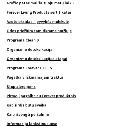
Grožio patarimai šaltuoju metų laiku
Forever Living Products sertifikatai
Azoto oksidas – gyvybės molekulė
Odos priežiūra tam tikrame amžiuje
Programa Clean 9
Organizmo detoksikacija
Organizmo detoksikacijos etapai
Programa Forever F.I.T.15
Pagalba virškinamajam traktui
Stop alergijoms
Pirmoji pagalba su Forever produktais
Kad širdis būtų sveika
Kaip išvengti peršalimo
Informacija lankstinukuose