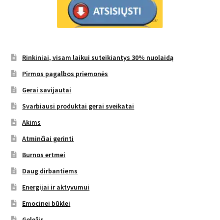
Rinkiniai, visam laikui suteikiantys 30% nuolaidą
Pirmos pagalbos priemonės
Gerai savijautai
Svarbiausi produktai gerai sveikatai
Akims
Atminčiai gerinti
Burnos ertmei
Daug dirbantiems
Energijai ir aktyvumui
Emocinei būklei
Geležis