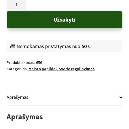
produkto
kiekis:
Forever
Užsakyti
plant
protein
🎁 Nemokamas pristatymas nuo
50 €
Produkto kodas:
656
Kategorijos:
Maisto papildai
,
Svorio reguliavimas
Aprašymas
Aprašymas