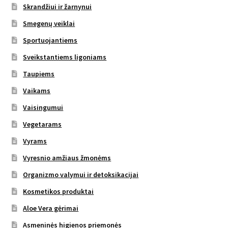
Skrandžiui ir žarnynui
Smegenų veiklai
Sportuojantiems
Sveikstantiems ligoniams
Taupiems
Vaikams
Vaisingumui
Vegetarams
Vyrams
Vyresnio amžiaus žmonėms
Organizmo valymui ir detoksikacijai
Kosmetikos produktai
Aloe Vera gėrimai
Asmeninės higienos priemonės