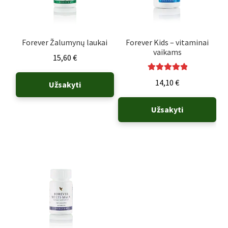
Forever Žalumynų laukai
Forever Kids – vitaminai
vaikams
15,60
€
Įvertinimas:
14,10
€
Užsakyti
5.00
iš 5
Užsakyti