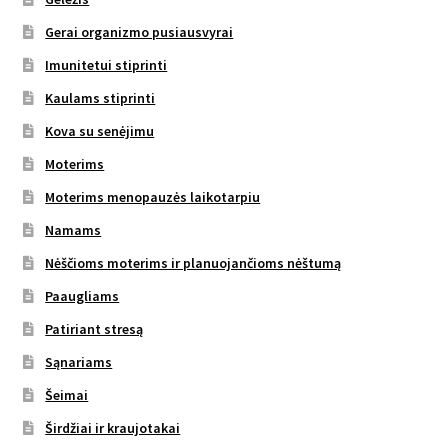
Gerai organizmo pusiausvyrai
Imunitetui stiprinti
Kaulams stiprinti
Kova su senėjimu
Moterims
Moterims menopauzės laikotarpiu
Namams
Nėščioms moterims ir planuojančioms nėštumą
Paaugliams
Patiriant stresą
Sąnariams
Šeimai
Širdžiai ir kraujotakai