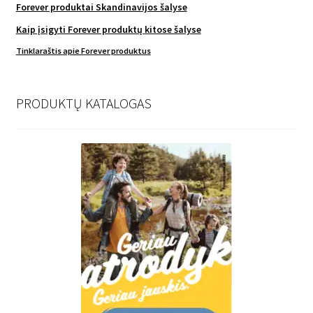
Forever produktai Skandinavijos šalyse
Kaip įsigyti Forever produktų kitose šalyse
Tinklaraštis apie Forever produktus
PRODUKTŲ KATALOGAS