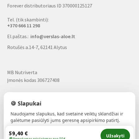
Forever distributoriaus ID 370000125127
Tel. (tik skambinti):
+370 666 11 298
El.paštas.:
info@verslas-aloe.lt
Rotušės a.14-7, 62141 Alytus
MB Nutriverta
Įmonės kodas 306727408
A/S Nr.
LT797300010185663327
🍪 Slapukai
Maisto tvarkymo subjekto reg.Nr.110001803.
Naudojame slapukus, kad svetainė veiktų sklandžiai ir
galėtume pasiūlyti jums geresnę apsipirkimo patirtį.
59,40
€
Sutinku
Užsakyti
🎁 Nemokamas pristatymas nuo 50 €