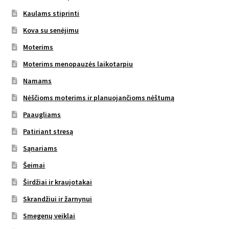
Kaulams stiprinti
Kova su senėjimu
Moterims
Moterims menopauzės laikotarpiu
Namams
Nėščioms moterims ir planuojančioms nėštumą
Paaugliams
Patiriant stresą
Sąnariams
Šeimai
Širdžiai ir kraujotakai
Skrandžiui ir žarnynui
Smegenų veiklai