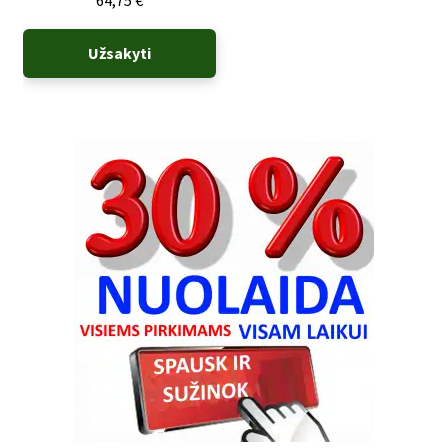
64,75
€
Užsakyti