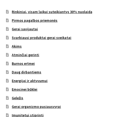
Rinkiniai, visam laikui suteikiantys 30% nuolaidą
Pirmos pagalbos priemonės
Gerai savijautai
Svarbiausi produktai gerai sveikatai
Akims
Atminčiai gerinti
Burnos ertmei
Daug dirbantiems
Energijai ir aktyvumui
Emocinei būklei
Geležis
Gerai organizmo pusiausvyrai
Imunitetui stiprinti