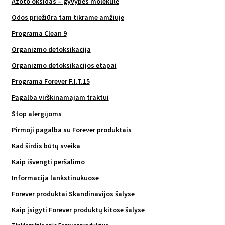
Azoto oksidas – gyvybės molekulė
Odos priežiūra tam tikrame amžiuje
Programa Clean 9
Organizmo detoksikacija
Organizmo detoksikacijos etapai
Programa Forever F.I.T.15
Pagalba virškinamajam traktui
Stop alergijoms
Pirmoji pagalba su Forever produktais
Kad širdis būtų sveika
Kaip išvengti peršalimo
Informacija lankstinukuose
Forever produktai Skandinavijos šalyse
Kaip įsigyti Forever produktų kitose šalyse