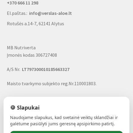
+370 666 11 298
El.paštas.:
info@verslas-aloe.lt
Rotušės a.14-7, 62141 Alytus
MB Nutriverta
Įmonės kodas 306727408
A/S Nr.
LT797300010185663327
Maisto tvarkymo subjekto reg.Nr.110001803.
🍪 Slapukai
Naudojame slapukus, kad svetainė veiktų sklandžiai ir
ALAVIJŲ GALIA!
- Forever produktai, nuolaidos, uždarbio
galėtume pasiūlyti jums geresnę apsipirkimo patirtį.
galimybė