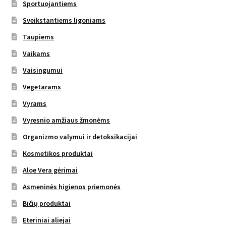
Sportuojantiems
Sveikstantiems ligoniams
Taupiems
Vaikams
Vaisingumui
Vegetarams
Vyrams
Vyresnio amžiaus žmonėms
Organizmo valymui ir detoksikacijai
Kosmetikos produktai
Aloe Vera gėrimai
Asmeninės higienos priemonės
Bičių produktai
Eteriniai aliejai