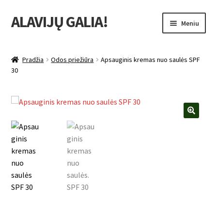
ALAVIJŲ GALIA!
Pereiti
Pereiti
Meniu
prie
prie
meniu
turinio
Išskleist
Produktų katalogas
sub-
Pradžia
Odos priežiūra
Apsauginis kremas nuo saulės SPF
menu
Išskleist
30
Nuolaidos
sub-
menu
Išskleist
Uždarbio galimybė
sub-
menu
Išskleist
Forever Living products
🔍
sub-
menu