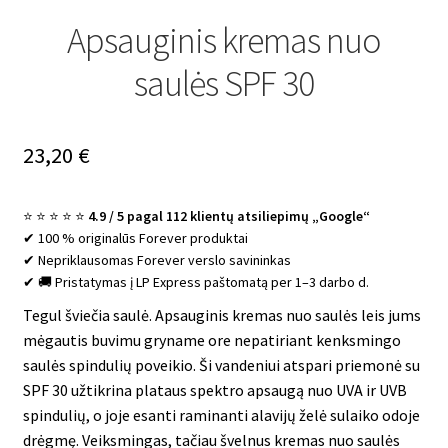
Apsauginis kremas nuo
saulės SPF 30
23,20
€
⭐ ⭐ ⭐ ⭐ ⭐
4.9 / 5 pagal 112 klientų atsiliepimų „Google“
✔ 100 % originalūs Forever produktai
✔ Nepriklausomas Forever verslo savininkas
✔ 🚚 Pristatymas į LP Express paštomatą per 1–3 darbo d.
Tegul šviečia saulė. Apsauginis kremas nuo saulės leis jums
mėgautis buvimu gryname ore nepatiriant kenksmingo
saulės spindulių poveikio. Ši vandeniui atspari priemonė su
SPF 30 užtikrina plataus spektro apsaugą nuo UVA ir UVB
spindulių, o joje esanti raminanti alavijų želė sulaiko odoje
drėgmę. Veiksmingas, tačiau švelnus kremas nuo saulės