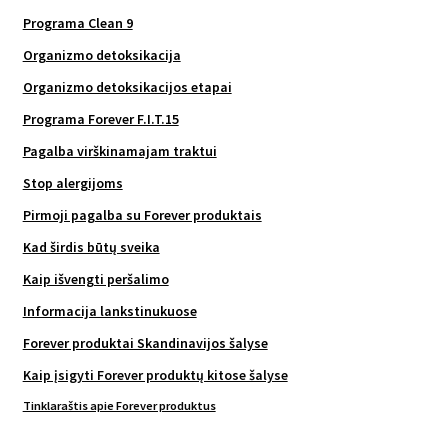
Programa Clean 9
Organizmo detoksikacija
Organizmo detoksikacijos etapai
Programa Forever F.I.T.15
Pagalba virškinamajam traktui
Stop alergijoms
Pirmoji pagalba su Forever produktais
Kad širdis būtų sveika
Kaip išvengti peršalimo
Informacija lankstinukuose
Forever produktai Skandinavijos šalyse
Kaip įsigyti Forever produktų kitose šalyse
Tinklaraštis apie Forever produktus