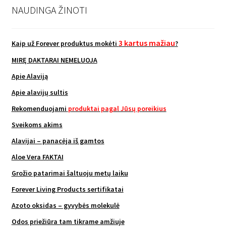
NAUDINGA ŽINOTI
3 kartus mažiau
Kaip už Forever produktus mokėti
?
MIRĘ DAKTARAI NEMELUOJA
Apie Alaviją
Apie alavijų sultis
Rekomenduojami
produktai pagal Jūsų poreikius
Sveikoms akims
Alavijai – panacėja iš gamtos
Aloe Vera FAKTAI
Grožio patarimai šaltuoju metų laiku
Forever Living Products sertifikatai
Azoto oksidas – gyvybės molekulė
Odos priežiūra tam tikrame amžiuje