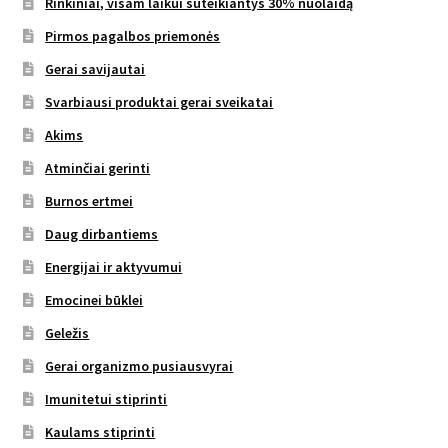
Rinkiniai, visam laikui suteikiantys 30% nuolaidą
Pirmos pagalbos priemonės
Gerai savijautai
Svarbiausi produktai gerai sveikatai
Akims
Atminčiai gerinti
Burnos ertmei
Daug dirbantiems
Energijai ir aktyvumui
Emocinei būklei
Geležis
Gerai organizmo pusiausvyrai
Imunitetui stiprinti
Kaulams stiprinti