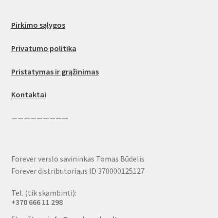
Pirkimo sąlygos
Privatumo politika
Pristatymas ir grąžinimas
Kontaktai
—————————
Forever verslo savininkas Tomas Būdelis
Forever distributoriaus ID 370000125127
Tel. (tik skambinti):
+370 666 11 298