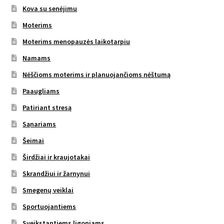
Kova su senėjimu
Moterims
Moterims menopauzės laikotarpiu
Namams
Nėščioms moterims ir planuojančioms nėštumą
Paaugliams
Patiriant stresą
Sąnariams
Šeimai
Širdžiai ir kraujotakai
Skrandžiui ir žarnynui
Smegenų veiklai
Sportuojantiems
Sveikstantiems ligoniams