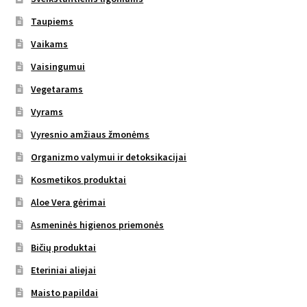
Taupiems
Vaikams
Vaisingumui
Vegetarams
Vyrams
Vyresnio amžiaus žmonėms
Organizmo valymui ir detoksikacijai
Kosmetikos produktai
Aloe Vera gėrimai
Asmeninės higienos priemonės
Bičių produktai
Eteriniai aliejai
Maisto papildai