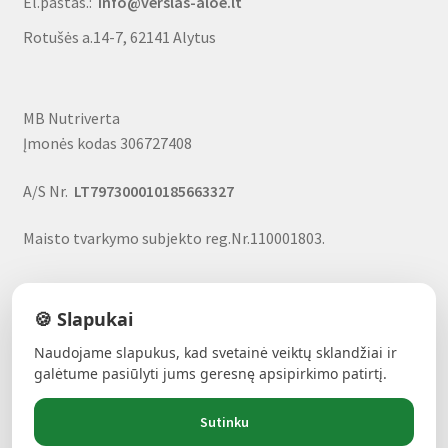
El.paštas.:
info@verslas-aloe.lt
Rotušės a.14-7, 62141 Alytus
MB Nutriverta
Įmonės kodas 306727408
A/S Nr.
LT797300010185663327
Maisto tvarkymo subjekto reg.Nr.110001803.
🍪 Slapukai
Naudojame slapukus, kad svetainė veiktų sklandžiai ir
ALAVIJŲ GALIA!
- Forever produktai, nuolaidos, uždarbio
galėtume pasiūlyti jums geresnę apsipirkimo patirtį.
galimybė
Sutinku