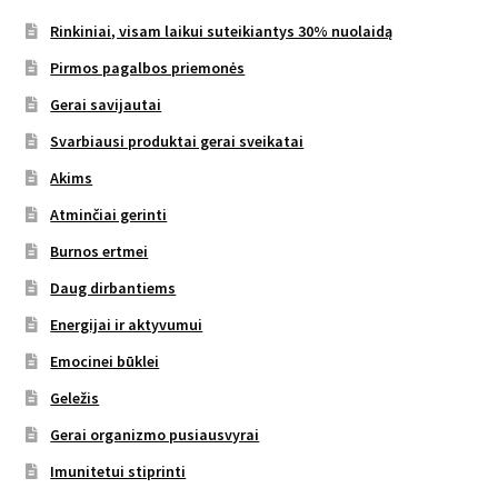
Rinkiniai, visam laikui suteikiantys 30% nuolaidą
Pirmos pagalbos priemonės
Gerai savijautai
Svarbiausi produktai gerai sveikatai
Akims
Atminčiai gerinti
Burnos ertmei
Daug dirbantiems
Energijai ir aktyvumui
Emocinei būklei
Geležis
Gerai organizmo pusiausvyrai
Imunitetui stiprinti