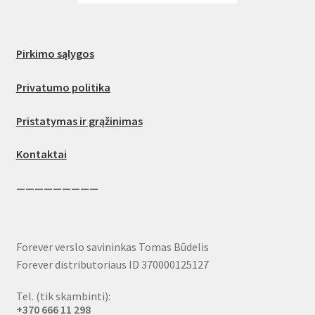
Pirkimo sąlygos
Privatumo politika
Pristatymas ir grąžinimas
Kontaktai
—————————
Forever verslo savininkas Tomas Būdelis
Forever distributoriaus ID 370000125127
Tel. (tik skambinti):
+370 666 11 298