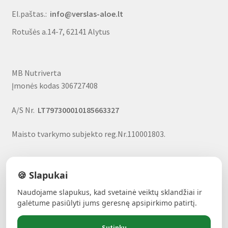
El.paštas.:
info@verslas-aloe.lt
Rotušės a.14-7, 62141 Alytus
MB Nutriverta
Įmonės kodas 306727408
A/S Nr.
LT797300010185663327
Maisto tvarkymo subjekto reg.Nr.110001803.
🍪 Slapukai
Naudojame slapukus, kad svetainė veiktų sklandžiai ir
ALAVIJŲ GALIA!
- Forever produktai, nuolaidos, uždarbio
galėtume pasiūlyti jums geresnę apsipirkimo patirtį.
galimybė
Sutinku