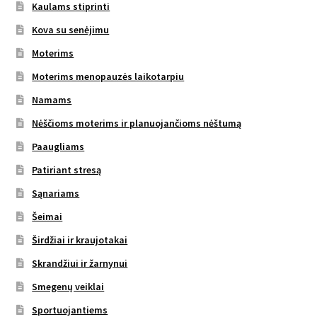
Kaulams stiprinti
Kova su senėjimu
Moterims
Moterims menopauzės laikotarpiu
Namams
Nėščioms moterims ir planuojančioms nėštumą
Paaugliams
Patiriant stresą
Sąnariams
Šeimai
Širdžiai ir kraujotakai
Skrandžiui ir žarnynui
Smegenų veiklai
Sportuojantiems