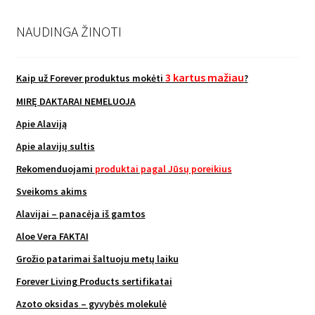
NAUDINGA ŽINOTI
3 kartus mažiau
Kaip už Forever produktus mokėti
?
MIRĘ DAKTARAI NEMELUOJA
Apie Alaviją
Apie alavijų sultis
Rekomenduojami
produktai pagal Jūsų poreikius
Sveikoms akims
Alavijai – panacėja iš gamtos
Aloe Vera FAKTAI
Grožio patarimai šaltuoju metų laiku
Forever Living Products sertifikatai
Azoto oksidas – gyvybės molekulė