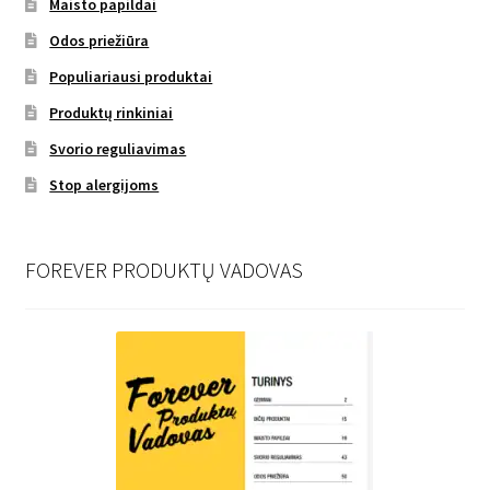
Maisto papildai
Odos priežiūra
Populiariausi produktai
Produktų rinkiniai
Svorio reguliavimas
Stop alergijoms
FOREVER PRODUKTŲ VADOVAS