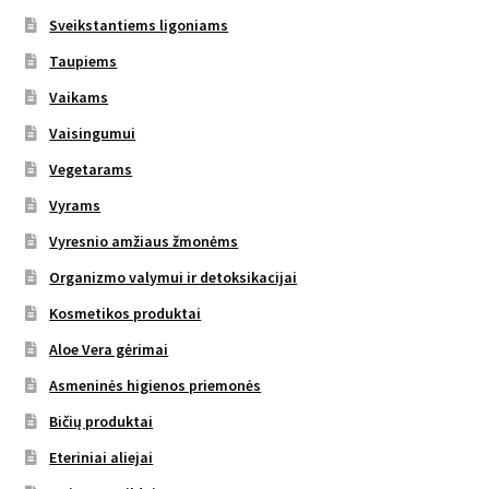
Sveikstantiems ligoniams
Taupiems
Vaikams
Vaisingumui
Vegetarams
Vyrams
Vyresnio amžiaus žmonėms
Organizmo valymui ir detoksikacijai
Kosmetikos produktai
Aloe Vera gėrimai
Asmeninės higienos priemonės
Bičių produktai
Eteriniai aliejai