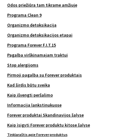
Odos priežiūra tam tikrame amžiuje
Programa Clean 9
Organizmo detoksikacija
Organizmo detoksikacijos etapai
Programa Forever F.I.T.15
Pagalba virškinamajam traktui
Stop alergijoms
Pirmoji pagalba su Forever produktais
Kad širdis būtų sveika
Kaip išvengti peršalimo
Informacija lankstinukuose
Forever produktai Skandinavijos šalyse
Kaip įsigyti Forever produktų kitose šalyse
Tinklaraštis apie Forever produktus