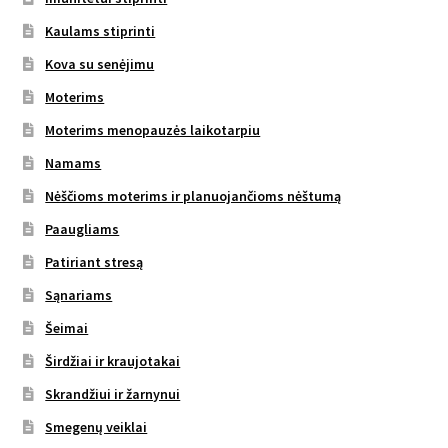
Kaulams stiprinti
Kova su senėjimu
Moterims
Moterims menopauzės laikotarpiu
Namams
Nėščioms moterims ir planuojančioms nėštumą
Paaugliams
Patiriant stresą
Sąnariams
Šeimai
Širdžiai ir kraujotakai
Skrandžiui ir žarnynui
Smegenų veiklai