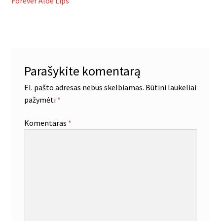
įrašas:
Forever Aloe Lips
tarp
įrašų
Parašykite komentarą
El. pašto adresas nebus skelbiamas.
Būtini laukeliai
pažymėti
*
Komentaras
*