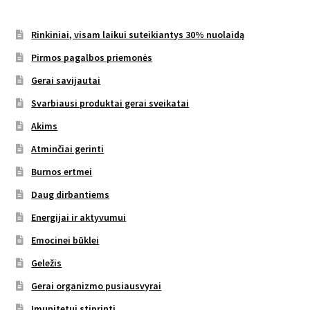
Rinkiniai, visam laikui suteikiantys 30% nuolaidą
Pirmos pagalbos priemonės
Gerai savijautai
Svarbiausi produktai gerai sveikatai
Akims
Atminčiai gerinti
Burnos ertmei
Daug dirbantiems
Energijai ir aktyvumui
Emocinei būklei
Geležis
Gerai organizmo pusiausvyrai
Imunitetui stiprinti