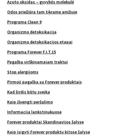
Azoto oksidas – gyvybės molekulė
Odos priežiūra tam tikrame amžiuje
Programa Clean 9
Organizmo detoksikacija
Organizmo detoksikacijos etapai
Programa Forever F.I.T.15
Pagalba virškinamajam traktui
Stop alergijoms
Pirmoji pagalba su Forever produktais
Kad širdis būtų sveika
Kaip išvengti peršalimo
Informacija lankstinukuose
Forever produktai Skandinavijos šalyse
Kaip įsigyti Forever produktų kitose šalyse