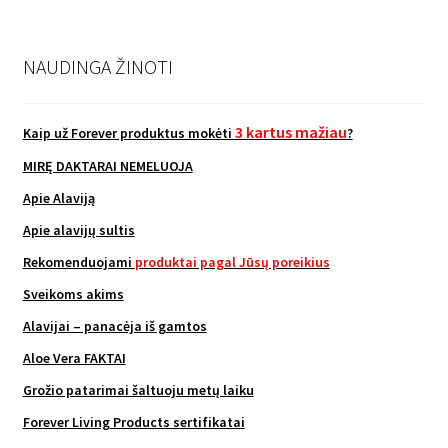
NAUDINGA ŽINOTI
3 kartus mažiau
Kaip už Forever produktus mokėti
?
MIRĘ DAKTARAI NEMELUOJA
Apie Alaviją
Apie alavijų sultis
Rekomenduojami
produktai pagal Jūsų poreikius
Sveikoms akims
Alavijai – panacėja iš gamtos
Aloe Vera FAKTAI
Grožio patarimai šaltuoju metų laiku
Forever Living Products sertifikatai