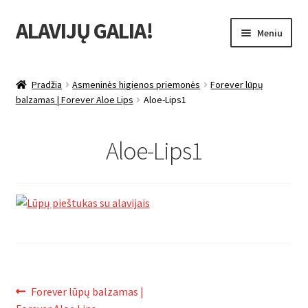
ALAVIJŲ GALIA!
Pereiti
Pereiti
Meniu
prie
prie
meniu
turinio
Išskleist
Produktų katalogas
sub-
Pradžia
Asmeninės higienos priemonės
Forever lūpų
menu
Išskleist
balzamas | Forever Aloe Lips
Aloe-Lips1
Nuolaidos
sub-
menu
Išskleist
Uždarbio galimybė
Aloe-Lips1
sub-
menu
Išskleist
Forever Living products
sub-
menu
Navigacija
Ankstenis
Forever lūpų balzamas |