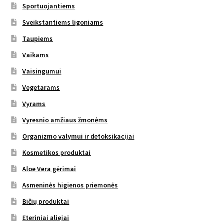
Sportuojantiems
Sveikstantiems ligoniams
Taupiems
Vaikams
Vaisingumui
Vegetarams
Vyrams
Vyresnio amžiaus žmonėms
Organizmo valymui ir detoksikacijai
Kosmetikos produktai
Aloe Vera gėrimai
Asmeninės higienos priemonės
Bičių produktai
Eteriniai aliejai