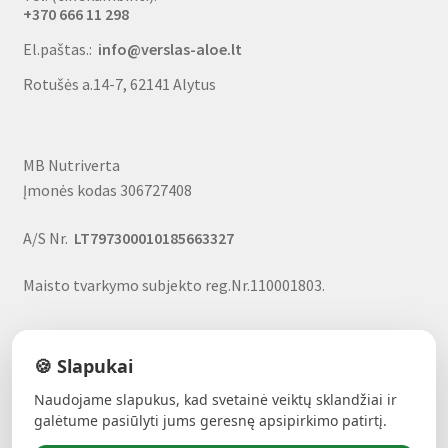
+370 666 11 298
El.paštas.:
info@verslas-aloe.lt
Rotušės a.14-7, 62141 Alytus
MB Nutriverta
Įmonės kodas 306727408
A/S Nr.
LT797300010185663327
Maisto tvarkymo subjekto reg.Nr.110001803.
🍪 Slapukai
Naudojame slapukus, kad svetainė veiktų sklandžiai ir
ALAVIJŲ GALIA!
- Forever produktai, nuolaidos, uždarbio
galėtume pasiūlyti jums geresnę apsipirkimo patirtį.
galimybė