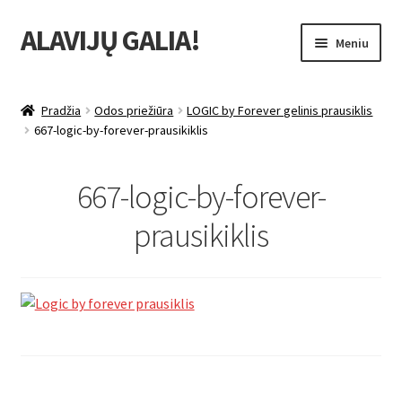
ALAVIJŲ GALIA!
Pereiti
Pereiti
Meniu
prie
prie
meniu
turinio
Išskleist
Produktų katalogas
sub-
Pradžia
Odos priežiūra
LOGIC by Forever gelinis prausiklis
menu
Išskleist
667-logic-by-forever-prausikiklis
Nuolaidos
sub-
menu
Išskleist
Uždarbio galimybė
667-logic-by-forever-
sub-
menu
Išskleist
prausikiklis
Forever Living products
sub-
menu