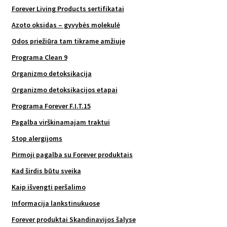
Forever Living Products sertifikatai
Azoto oksidas – gyvybės molekulė
Odos priežiūra tam tikrame amžiuje
Programa Clean 9
Organizmo detoksikacija
Organizmo detoksikacijos etapai
Programa Forever F.I.T.15
Pagalba virškinamajam traktui
Stop alergijoms
Pirmoji pagalba su Forever produktais
Kad širdis būtų sveika
Kaip išvengti peršalimo
Informacija lankstinukuose
Forever produktai Skandinavijos šalyse