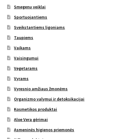
Smegenų veiklai
Sportuojantiems
Sveikstantiems ligoniams
Taupiems
Vaikams
Vaisingumui
Vegetarams
Vyrams
Vyresnio amžiaus žmonėms
Organizmo valymui ir detoksikacijai
Kosmetikos produktai
Aloe Vera gėrimai
Asmeninės higienos priemonės