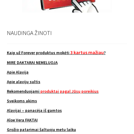
NAUDINGA ŽINOTI
3 kartus mažiau
Kaip už Forever produktus mokėti
?
MIRĘ DAKTARAI NEMELUOJA
Apie Alaviją
Apie alavijų sultis
Rekomenduojami
produktai pagal Jūsų poreikius
Sveikoms akims
Alavijai – panacėja iš gamtos
Aloe Vera FAKTAI
Grožio patarimai šaltuoju metų laiku