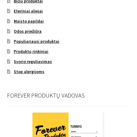
Bičių produktai
Eteriniai aliejai
Maisto papildai
Odos priežiūra
Populiariausi produktai
Produktų rinkiniai
Svorio reguliavimas
Stop alergijoms
FOREVER PRODUKTŲ VADOVAS