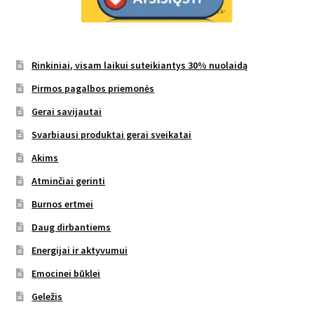
Rinkiniai, visam laikui suteikiantys 30% nuolaidą
Pirmos pagalbos priemonės
Gerai savijautai
Svarbiausi produktai gerai sveikatai
Akims
Atminčiai gerinti
Burnos ertmei
Daug dirbantiems
Energijai ir aktyvumui
Emocinei būklei
Geležis