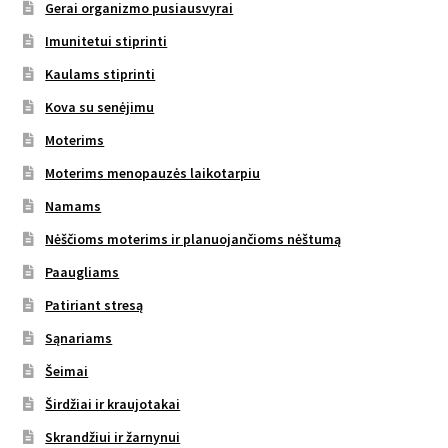
Gerai organizmo pusiausvyrai
Imunitetui stiprinti
Kaulams stiprinti
Kova su senėjimu
Moterims
Moterims menopauzės laikotarpiu
Namams
Nėščioms moterims ir planuojančioms nėštumą
Paaugliams
Patiriant stresą
Sąnariams
Šeimai
Širdžiai ir kraujotakai
Skrandžiui ir žarnynui