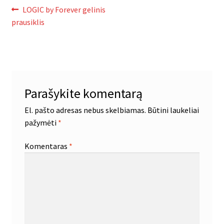
Navigacija
Ankstenis
LOGIC by Forever gelinis
įrašas:
prausiklis
tarp
įrašų
Parašykite komentarą
El. pašto adresas nebus skelbiamas.
Būtini laukeliai
pažymėti
*
Komentaras
*