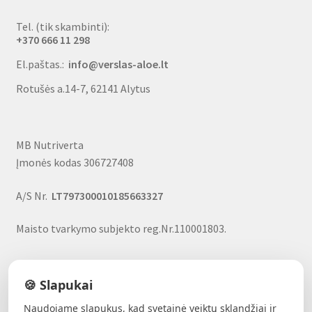
Tel. (tik skambinti):
+370 666 11 298
El.paštas.:
info@verslas-aloe.lt
Rotušės a.14-7, 62141 Alytus
MB Nutriverta
Įmonės kodas 306727408
A/S Nr.
LT797300010185663327
Maisto tvarkymo subjekto reg.Nr.110001803.
🍪 Slapukai
Naudojame slapukus, kad svetainė veiktų sklandžiai ir