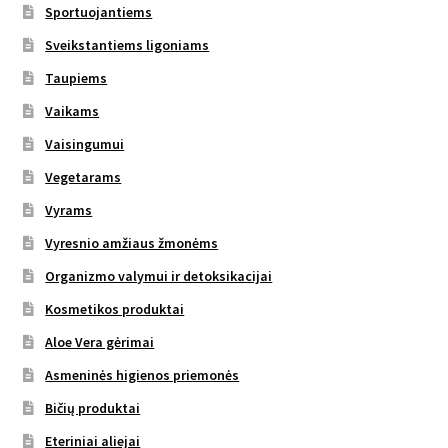
Sportuojantiems
Sveikstantiems ligoniams
Taupiems
Vaikams
Vaisingumui
Vegetarams
Vyrams
Vyresnio amžiaus žmonėms
Organizmo valymui ir detoksikacijai
Kosmetikos produktai
Aloe Vera gėrimai
Asmeninės higienos priemonės
Bičių produktai
Eteriniai aliejai