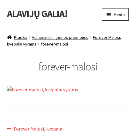
ALAVIJŲ GALIA!
Pereiti
Pereiti
Meniu
prie
prie
meniu
turinio
Išskleist
Produktų katalogas
sub-
Pradžia
Asmeninės higienos priemonės
Forever Malosi,
menu
Išskleist
kvepalai vyrams
forever-malosi
Nuolaidos
sub-
menu
Išskleist
Uždarbio galimybė
forever-malosi
sub-
menu
Išskleist
Forever Living products
sub-
menu
Navigacija
Ankstenis
Forever Malosi, kvepalai