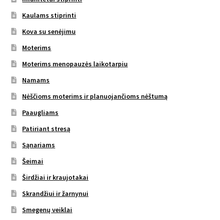
Kaulams stiprinti
Kova su senėjimu
Moterims
Moterims menopauzės laikotarpiu
Namams
Nėščioms moterims ir planuojančioms nėštumą
Paaugliams
Patiriant stresą
Sąnariams
Šeimai
Širdžiai ir kraujotakai
Skrandžiui ir žarnynui
Smegenų veiklai