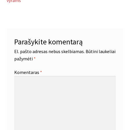
įrašas:
vyrams
tarp
įrašų
Parašykite komentarą
El. pašto adresas nebus skelbiamas.
Būtini laukeliai
pažymėti
*
Komentaras
*