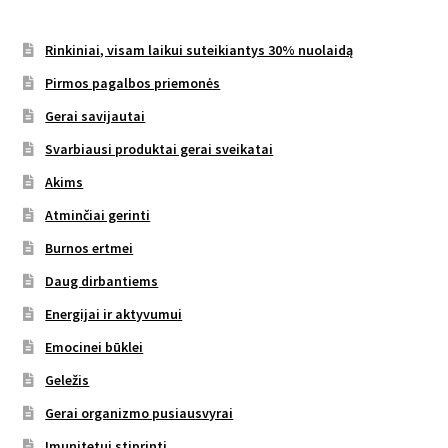
Rinkiniai, visam laikui suteikiantys 30% nuolaidą
Pirmos pagalbos priemonės
Gerai savijautai
Svarbiausi produktai gerai sveikatai
Akims
Atminčiai gerinti
Burnos ertmei
Daug dirbantiems
Energijai ir aktyvumui
Emocinei būklei
Geležis
Gerai organizmo pusiausvyrai
Imunitetui stiprinti