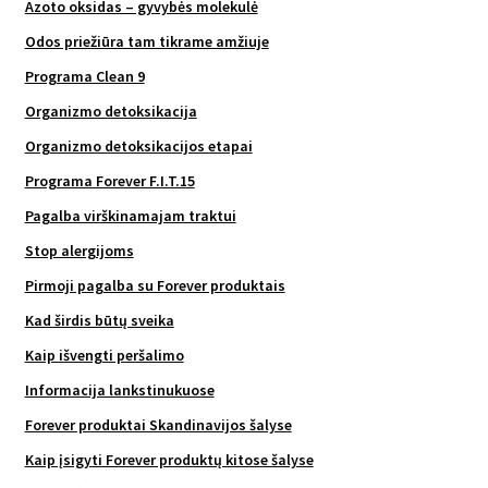
Azoto oksidas – gyvybės molekulė
Odos priežiūra tam tikrame amžiuje
Programa Clean 9
Organizmo detoksikacija
Organizmo detoksikacijos etapai
Programa Forever F.I.T.15
Pagalba virškinamajam traktui
Stop alergijoms
Pirmoji pagalba su Forever produktais
Kad širdis būtų sveika
Kaip išvengti peršalimo
Informacija lankstinukuose
Forever produktai Skandinavijos šalyse
Kaip įsigyti Forever produktų kitose šalyse