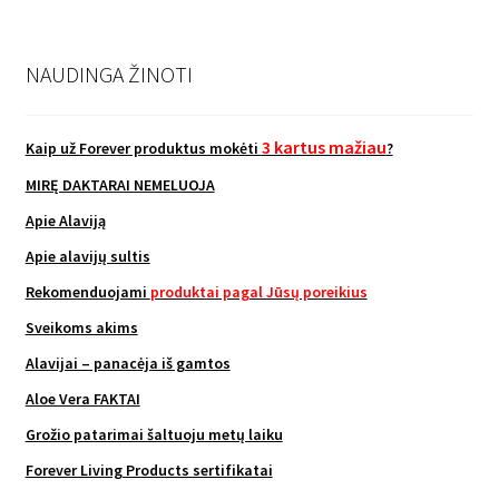
NAUDINGA ŽINOTI
3 kartus mažiau
Kaip už Forever produktus mokėti
?
MIRĘ DAKTARAI NEMELUOJA
Apie Alaviją
Apie alavijų sultis
Rekomenduojami
produktai pagal Jūsų poreikius
Sveikoms akims
Alavijai – panacėja iš gamtos
Aloe Vera FAKTAI
Grožio patarimai šaltuoju metų laiku
Forever Living Products sertifikatai