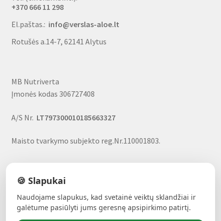
+370 666 11 298
El.paštas.:
info@verslas-aloe.lt
Rotušės a.14-7, 62141 Alytus
MB Nutriverta
Įmonės kodas 306727408
A/S Nr.
LT797300010185663327
Maisto tvarkymo subjekto reg.Nr.110001803.
🍪 Slapukai
Naudojame slapukus, kad svetainė veiktų sklandžiai ir
ALAVIJŲ GALIA!
- Forever produktai, nuolaidos, uždarbio
galėtume pasiūlyti jums geresnę apsipirkimo patirtį.
galimybė