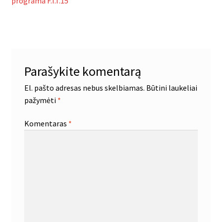
įrašas:
programa F.I.T.15
tarp
įrašų
Parašykite komentarą
El. pašto adresas nebus skelbiamas.
Būtini laukeliai
pažymėti
*
Komentaras
*