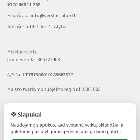
+370 666 11 298
El.paštas.:
info@verslas-aloe.lt
Rotušės a.14-7, 62141 Alytus
MB Nutriverta
Įmonės kodas 306727408
A/S Nr.
LT797300010185663327
Maisto tvarkymo subjekto reg.Nr.110001803.
🍪 Slapukai
Naudojame slapukus, kad svetainė veiktų sklandžiai ir
ALAVIJŲ GALIA!
- Forever produktai, nuolaidos, uždarbio
galėtume pasiūlyti jums geresnę apsipirkimo patirtį.
galimybė