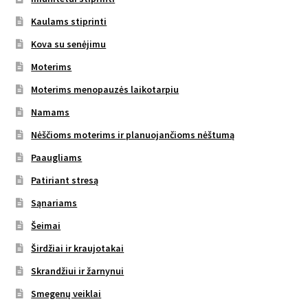
Kaulams stiprinti
Kova su senėjimu
Moterims
Moterims menopauzės laikotarpiu
Namams
Nėščioms moterims ir planuojančioms nėštumą
Paaugliams
Patiriant stresą
Sąnariams
Šeimai
Širdžiai ir kraujotakai
Skrandžiui ir žarnynui
Smegenų veiklai