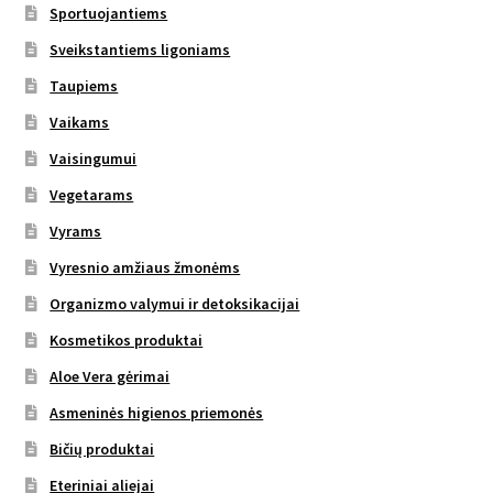
Sportuojantiems
Sveikstantiems ligoniams
Taupiems
Vaikams
Vaisingumui
Vegetarams
Vyrams
Vyresnio amžiaus žmonėms
Organizmo valymui ir detoksikacijai
Kosmetikos produktai
Aloe Vera gėrimai
Asmeninės higienos priemonės
Bičių produktai
Eteriniai aliejai