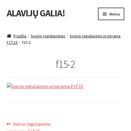
ALAVIJŲ GALIA!
Pereiti
Pereiti
Meniu
prie
prie
meniu
turinio
Išskleist
Produktų katalogas
sub-
Pradžia
Svorio reguliavimas
Svorio reguliavimo programa
menu
Išskleist
F.I.T.15
f15-2
Nuolaidos
sub-
menu
Išskleist
Uždarbio galimybė
f15-2
sub-
menu
Išskleist
Forever Living products
sub-
menu
Navigacija
Ankstenis
Svorio reguliavimo