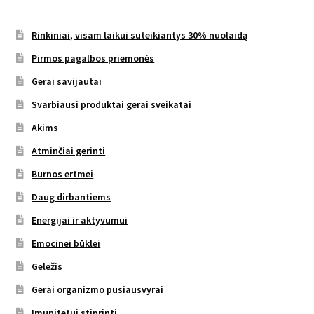
Rinkiniai, visam laikui suteikiantys 30% nuolaidą
Pirmos pagalbos priemonės
Gerai savijautai
Svarbiausi produktai gerai sveikatai
Akims
Atminčiai gerinti
Burnos ertmei
Daug dirbantiems
Energijai ir aktyvumui
Emocinei būklei
Geležis
Gerai organizmo pusiausvyrai
Imunitetui stiprinti