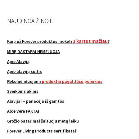
NAUDINGA ŽINOTI
3 kartus mažiau
Kaip už Forever produktus mokėti
?
MIRĘ DAKTARAI NEMELUOJA
Apie Alaviją
Apie alavijų sultis
Rekomenduojami
produktai pagal Jūsų poreikius
Sveikoms akims
Alavijai – panacėja iš gamtos
Aloe Vera FAKTAI
Grožio patarimai šaltuoju metų laiku
Forever Living Products sertifikatai