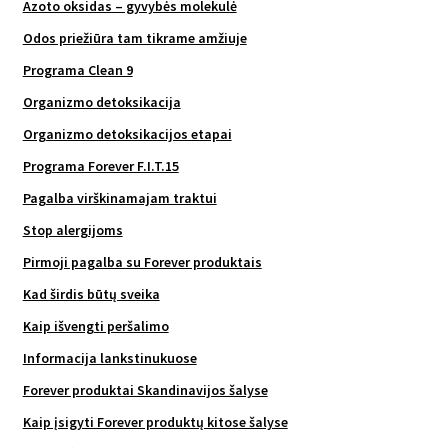
Azoto oksidas – gyvybės molekulė
Odos priežiūra tam tikrame amžiuje
Programa Clean 9
Organizmo detoksikacija
Organizmo detoksikacijos etapai
Programa Forever F.I.T.15
Pagalba virškinamajam traktui
Stop alergijoms
Pirmoji pagalba su Forever produktais
Kad širdis būtų sveika
Kaip išvengti peršalimo
Informacija lankstinukuose
Forever produktai Skandinavijos šalyse
Kaip įsigyti Forever produktų kitose šalyse