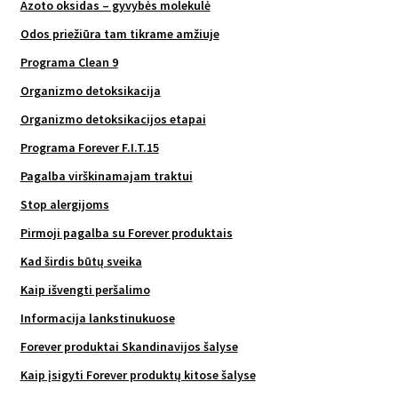
Azoto oksidas – gyvybės molekulė
Odos priežiūra tam tikrame amžiuje
Programa Clean 9
Organizmo detoksikacija
Organizmo detoksikacijos etapai
Programa Forever F.I.T.15
Pagalba virškinamajam traktui
Stop alergijoms
Pirmoji pagalba su Forever produktais
Kad širdis būtų sveika
Kaip išvengti peršalimo
Informacija lankstinukuose
Forever produktai Skandinavijos šalyse
Kaip įsigyti Forever produktų kitose šalyse