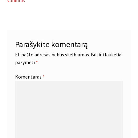
įrašas:
Vanilinis
tarp
įrašų
Parašykite komentarą
El. pašto adresas nebus skelbiamas.
Būtini laukeliai
pažymėti
*
Komentaras
*