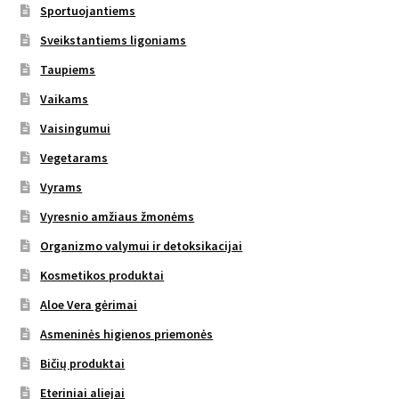
Sportuojantiems
Sveikstantiems ligoniams
Taupiems
Vaikams
Vaisingumui
Vegetarams
Vyrams
Vyresnio amžiaus žmonėms
Organizmo valymui ir detoksikacijai
Kosmetikos produktai
Aloe Vera gėrimai
Asmeninės higienos priemonės
Bičių produktai
Eteriniai aliejai