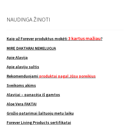
NAUDINGA ŽINOTI
3 kartus mažiau
Kaip už Forever produktus mokėti
?
MIRĘ DAKTARAI NEMELUOJA
Apie Alaviją
Apie alavijų sultis
Rekomenduojami
produktai pagal Jūsų poreikius
Sveikoms akims
Alavijai – panacėja iš gamtos
Aloe Vera FAKTAI
Grožio patarimai šaltuoju metų laiku
Forever Living Products sertifikatai