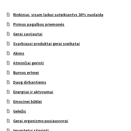
Rinkiniai, visam laikui suteikiantys 30% nuolaidą
Pirmos pagalbos priemonės
Gerai savijautai
Svarbiausi produktai gerai sveikatai
Akims
Atminčiai gerinti
Burnos ertmei
Daug dirbantiems
Energijai ir aktyvumui
Emocinei būklei
Geležis
Gerai organizmo pusiausvyrai
Imunitetui stiprinti