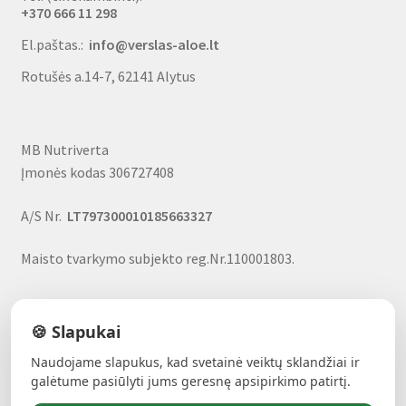
+370 666 11 298
El.paštas.:
info@verslas-aloe.lt
Rotušės a.14-7, 62141 Alytus
MB Nutriverta
Įmonės kodas 306727408
A/S Nr.
LT797300010185663327
Maisto tvarkymo subjekto reg.Nr.110001803.
🍪 Slapukai
Naudojame slapukus, kad svetainė veiktų sklandžiai ir
ALAVIJŲ GALIA!
- Forever produktai, nuolaidos, uždarbio
galėtume pasiūlyti jums geresnę apsipirkimo patirtį.
galimybė