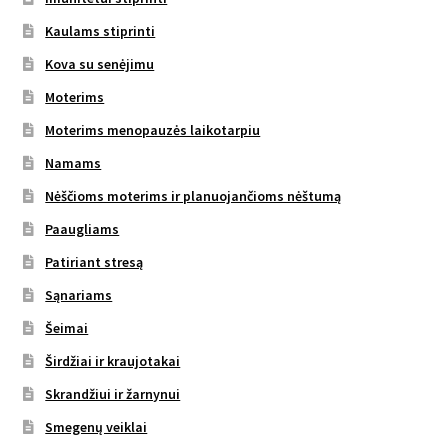
Kaulams stiprinti
Kova su senėjimu
Moterims
Moterims menopauzės laikotarpiu
Namams
Nėščioms moterims ir planuojančioms nėštumą
Paaugliams
Patiriant stresą
Sąnariams
Šeimai
Širdžiai ir kraujotakai
Skrandžiui ir žarnynui
Smegenų veiklai