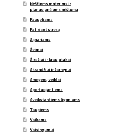
Nėščioms moterims ir
planuojančioms nėštumą
Paaugliams
Patiriant stresą
Sąnariams
Šeimai
Širdžiai ir kraujotakai
Skrandžiui ir žarnynui
Smegenų veiklai
Sportuojantiems
Sveikstantiems ligoniams
Taupiems
Vaikams
Vaisingumui