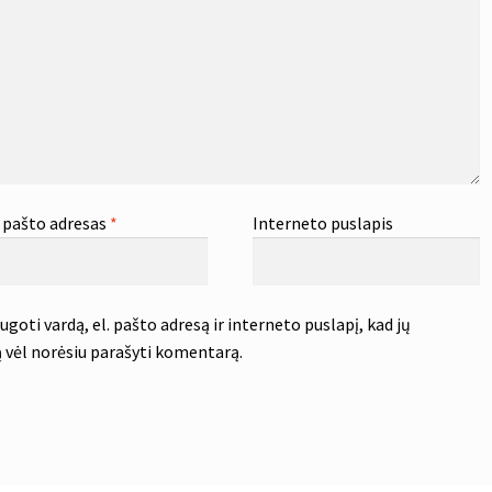
. pašto adresas
*
Interneto puslapis
goti vardą, el. pašto adresą ir interneto puslapį, kad jų
tą vėl norėsiu parašyti komentarą.