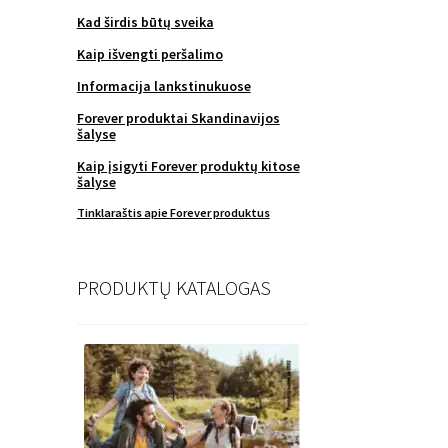
Kad širdis būtų sveika
Kaip išvengti peršalimo
Informacija lankstinukuose
Forever produktai Skandinavijos
šalyse
Kaip įsigyti Forever produktų kitose
šalyse
Tinklaraštis apie Forever produktus
PRODUKTŲ KATALOGAS