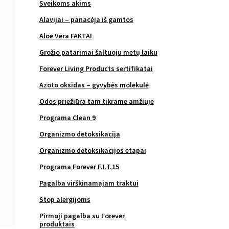
Sveikoms akims
Alavijai – panacėja iš gamtos
Aloe Vera FAKTAI
Grožio patarimai šaltuoju metų laiku
Forever Living Products sertifikatai
Azoto oksidas – gyvybės molekulė
Odos priežiūra tam tikrame amžiuje
Programa Clean 9
Organizmo detoksikacija
Organizmo detoksikacijos etapai
Programa Forever F.I.T.15
Pagalba virškinamajam traktui
Stop alergijoms
Pirmoji pagalba su Forever
produktais