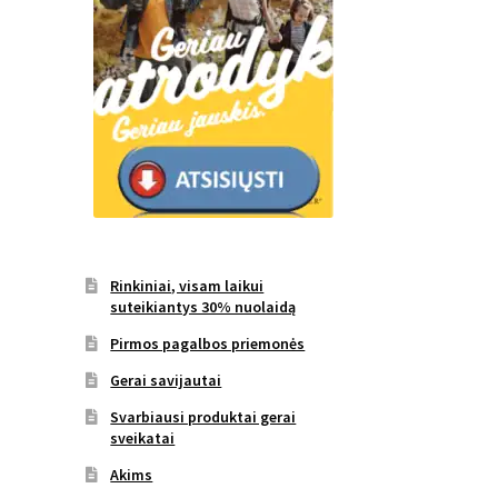
Rinkiniai, visam laikui
suteikiantys 30% nuolaidą
Pirmos pagalbos priemonės
Gerai savijautai
Svarbiausi produktai gerai
sveikatai
Akims