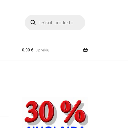
Products
search
0,00
€
0 prekių