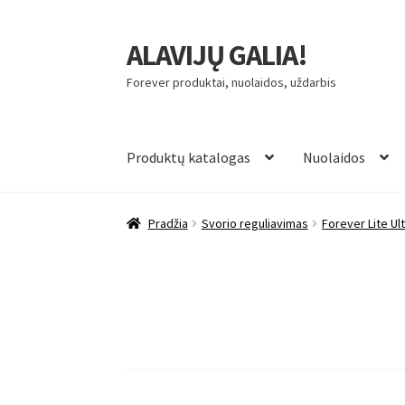
ALAVIJŲ GALIA!
Pereiti
Pereiti
prie
prie
Forever produktai, nuolaidos, uždarbis
meniu
turinio
Produktų katalogas
Nuolaidos
Pradžia
Svorio reguliavimas
Forever Lite Ult