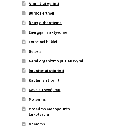
Atminčiai gerinti
Burnos ertmei
Daug dirbantiems
Energijai ir aktyvumui
Emocinei būklei
Geležis
Gerai organizmo pusiausvyrai
Imunitetui stiprinti
Kaulams stiprinti
Kova su senėjimu
Moterims
Moterims menopauzės
laikotarpiu
Namams