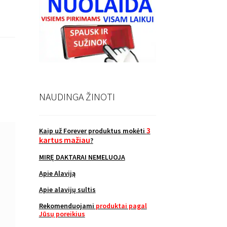
NAUDINGA ŽINOTI
3
Kaip už Forever produktus mokėti
kartus mažiau
?
MIRĘ DAKTARAI NEMELUOJA
Apie Alaviją
Apie alavijų sultis
Rekomenduojami
produktai pagal
Jūsų poreikius