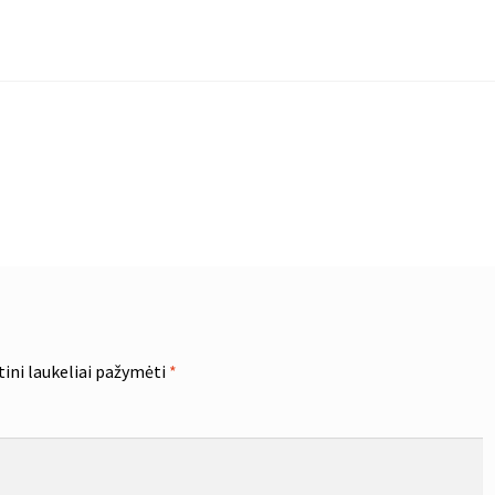
tini laukeliai pažymėti
*