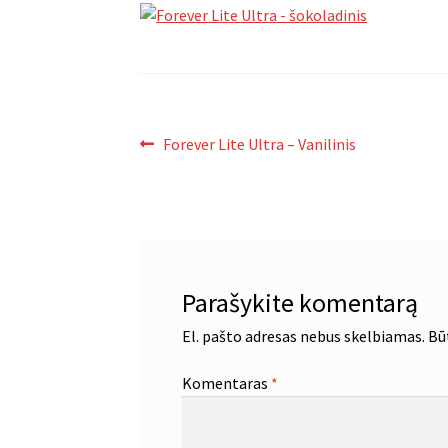
Navigacija
Ankstenis
Forever Lite Ultra – Vanilinis
įrašas:
tarp
įrašų
Parašykite komentarą
El. pašto adresas nebus skelbiamas.
Bū
Komentaras
*