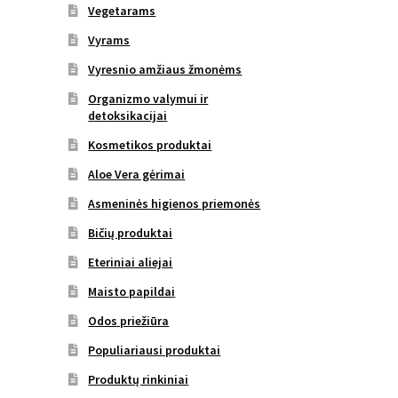
Vegetarams
Vyrams
Vyresnio amžiaus žmonėms
Organizmo valymui ir
detoksikacijai
Kosmetikos produktai
Aloe Vera gėrimai
Asmeninės higienos priemonės
Bičių produktai
Eteriniai aliejai
Maisto papildai
Odos priežiūra
Populiariausi produktai
Produktų rinkiniai