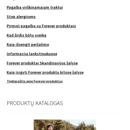
Pagalba virškinamajam traktui
Stop alergijoms
Pirmoji pagalba su Forever produktais
Kad širdis būtų sveika
Kaip išvengti peršalimo
Informacija lankstinukuose
Forever produktai Skandinavijos šalyse
Kaip įsigyti Forever produktų kitose šalyse
Tinklaraštis apie Forever produktus
PRODUKTŲ KATALOGAS