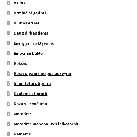
Akims
Atminčiai gerinti
Burnos ertmei
Daug dirbantiems
Energijai ir aktyvumui
Emocinei būklei
Geležis
Gerai organizmo pusiausvyrai
Imunitetui stiprinti
Kaulams stiprinti
Kova su senėjimu
Moterims
Moterims menopauzės laikotarpiu
Namams