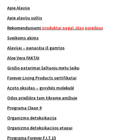
Apie Alaviją
Apie alavijų sultis
Rekomenduojami
produktai pagal Jūsų poreikius
Sveikoms akims
Alavijai – panacėja iš gamtos
Aloe Vera FAKTAI
Grožio patarimai šaltuoju metų laiku
Forever Living Products sertifikatai
Azoto oksidas – gyvybės molekulė
Odos priežiūra tam tikrame amžiuje
Programa Clean 9
Organizmo detoksikacija
Organizmo detoksikacijos etapai
Programa Forever F.I.T.15