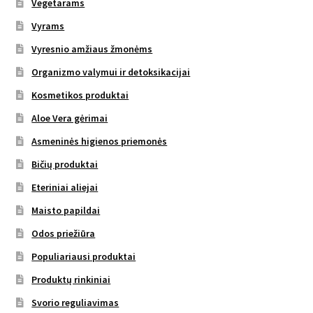
Vegetarams
Vyrams
Vyresnio amžiaus žmonėms
Organizmo valymui ir detoksikacijai
Kosmetikos produktai
Aloe Vera gėrimai
Asmeninės higienos priemonės
Bičių produktai
Eteriniai aliejai
Maisto papildai
Odos priežiūra
Populiariausi produktai
Produktų rinkiniai
Svorio reguliavimas