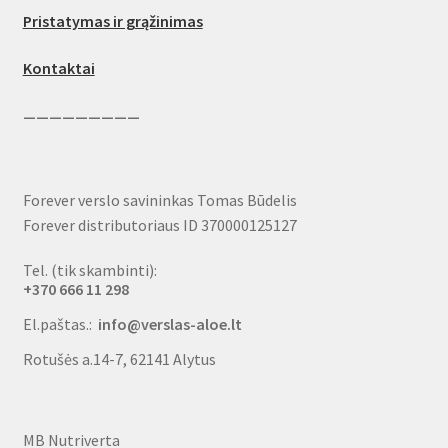
Pristatymas ir grąžinimas
Kontaktai
—————————
Forever verslo savininkas Tomas Būdelis
Forever distributoriaus ID 370000125127
Tel. (tik skambinti):
+370 666 11 298
El.paštas.:
info@verslas-aloe.lt
Rotušės a.14-7, 62141 Alytus
MB Nutriverta