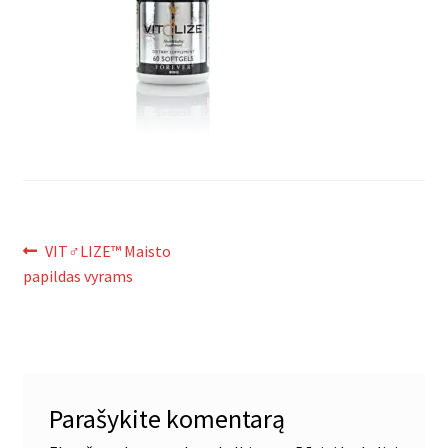
Navigacija
Ankstenis
VIT♂LIZE™ Maisto
įrašas:
papildas vyrams
tarp
įrašų
Parašykite komentarą