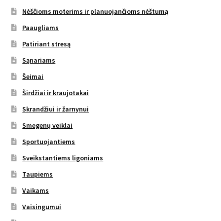
Nėščioms moterims ir planuojančioms nėštumą
Paaugliams
Patiriant stresą
Sąnariams
Šeimai
Širdžiai ir kraujotakai
Skrandžiui ir žarnynui
Smegenų veiklai
Sportuojantiems
Sveikstantiems ligoniams
Taupiems
Vaikams
Vaisingumui