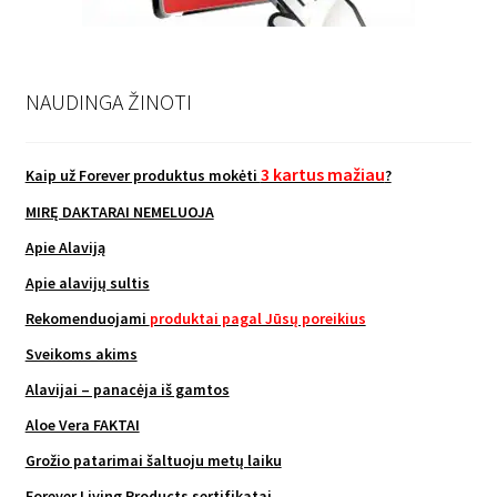
NAUDINGA ŽINOTI
3 kartus mažiau
Kaip už Forever produktus mokėti
?
MIRĘ DAKTARAI NEMELUOJA
Apie Alaviją
Apie alavijų sultis
Rekomenduojami
produktai pagal Jūsų poreikius
Sveikoms akims
Alavijai – panacėja iš gamtos
Aloe Vera FAKTAI
Grožio patarimai šaltuoju metų laiku
Forever Living Products sertifikatai