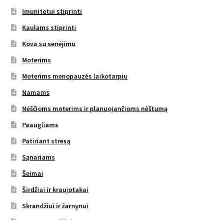
Imunitetui stiprinti
Kaulams stiprinti
Kova su senėjimu
Moterims
Moterims menopauzės laikotarpiu
Namams
Nėščioms moterims ir planuojančioms nėštumą
Paaugliams
Patiriant stresą
Sąnariams
Šeimai
Širdžiai ir kraujotakai
Skrandžiui ir žarnynui