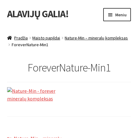
ALAVIJŲ GALIA!
Pereiti
Pereiti
Meniu
prie
prie
meniu
turinio
Išskleist
Produktų katalogas
sub-
Pradžia
Maisto papildai
Nature-Min – mineralų kompleksas
menu
Išskleist
ForeverNature-Min1
Nuolaidos
sub-
menu
Išskleist
Uždarbio galimybė
ForeverNature-Min1
sub-
menu
Išskleist
Forever Living products
sub-
menu