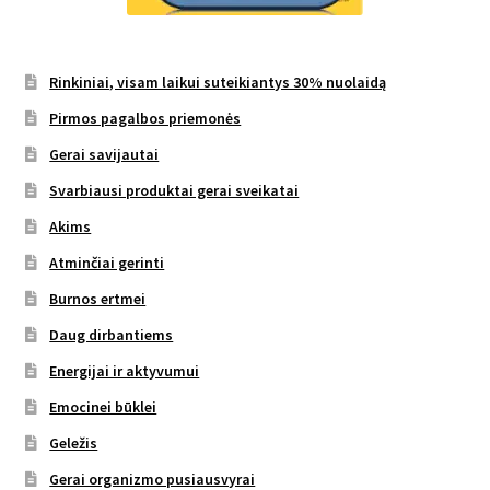
Rinkiniai, visam laikui suteikiantys 30% nuolaidą
Pirmos pagalbos priemonės
Gerai savijautai
Svarbiausi produktai gerai sveikatai
Akims
Atminčiai gerinti
Burnos ertmei
Daug dirbantiems
Energijai ir aktyvumui
Emocinei būklei
Geležis
Gerai organizmo pusiausvyrai