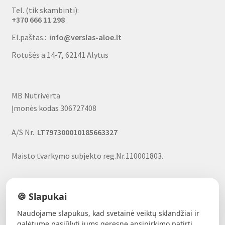
Tel. (tik skambinti):
+370 666 11 298
El.paštas.:
info@verslas-aloe.lt
Rotušės a.14-7, 62141 Alytus
MB Nutriverta
Įmonės kodas 306727408
A/S Nr.
LT797300010185663327
Maisto tvarkymo subjekto reg.Nr.110001803.
🍪 Slapukai
Naudojame slapukus, kad svetainė veiktų sklandžiai ir
ALAVIJŲ GALIA!
- Forever produktai, nuolaidos, uždarbio
galėtume pasiūlyti jums geresnę apsipirkimo patirtį.