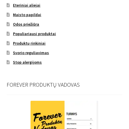
Eteriniai aliejai
Maisto papildai
Odos priežiūra
Populiariausi produktai
Produktų rinkiniai
Svorio reguliavimas
Stop alergijoms
FOREVER PRODUKTŲ VADOVAS