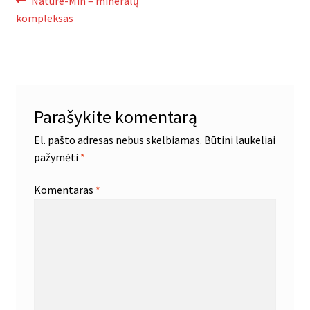
Navigacija
Ankstenis
Nature-Min – mineralų
įrašas:
kompleksas
tarp
įrašų
Parašykite komentarą
El. pašto adresas nebus skelbiamas.
Būtini laukeliai
pažymėti
*
Komentaras
*