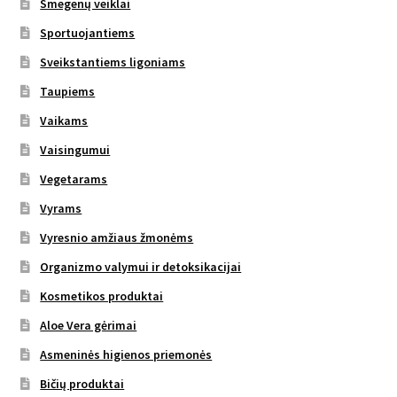
Smegenų veiklai
Sportuojantiems
Sveikstantiems ligoniams
Taupiems
Vaikams
Vaisingumui
Vegetarams
Vyrams
Vyresnio amžiaus žmonėms
Organizmo valymui ir detoksikacijai
Kosmetikos produktai
Aloe Vera gėrimai
Asmeninės higienos priemonės
Bičių produktai