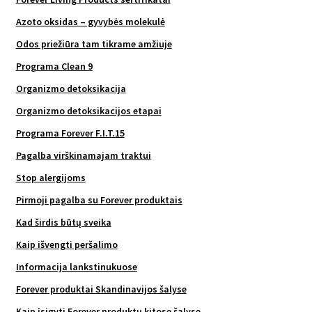
Azoto oksidas – gyvybės molekulė
Odos priežiūra tam tikrame amžiuje
Programa Clean 9
Organizmo detoksikacija
Organizmo detoksikacijos etapai
Programa Forever F.I.T.15
Pagalba virškinamajam traktui
Stop alergijoms
Pirmoji pagalba su Forever produktais
Kad širdis būtų sveika
Kaip išvengti peršalimo
Informacija lankstinukuose
Forever produktai Skandinavijos šalyse
Kaip įsigyti Forever produktų kitose šalyse