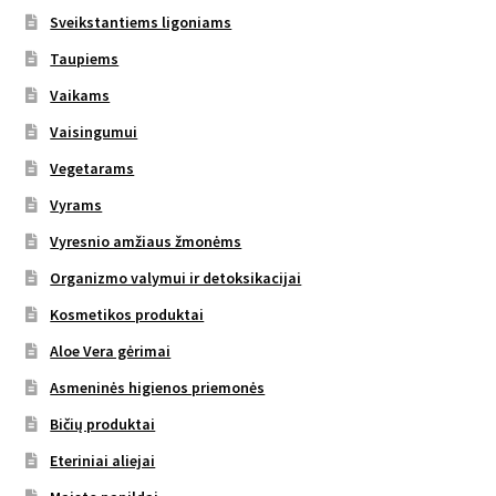
Sveikstantiems ligoniams
Taupiems
Vaikams
Vaisingumui
Vegetarams
Vyrams
Vyresnio amžiaus žmonėms
Organizmo valymui ir detoksikacijai
Kosmetikos produktai
Aloe Vera gėrimai
Asmeninės higienos priemonės
Bičių produktai
Eteriniai aliejai