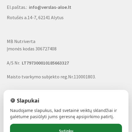
El.paštas.:
info@verslas-aloe.lt
Rotušės a.14-7, 62141 Alytus
MB Nutriverta
Įmonės kodas 306727408
A/S Nr.
LT797300010185663327
Maisto tvarkymo subjekto reg.Nr.110001803.
🍪 Slapukai
Naudojame slapukus, kad svetainė veiktų sklandžiai ir
ALAVIJŲ GALIA!
- Forever produktai, nuolaidos, uždarbio
galėtume pasiūlyti jums geresnę apsipirkimo patirtį.
galimybė
Sutinku