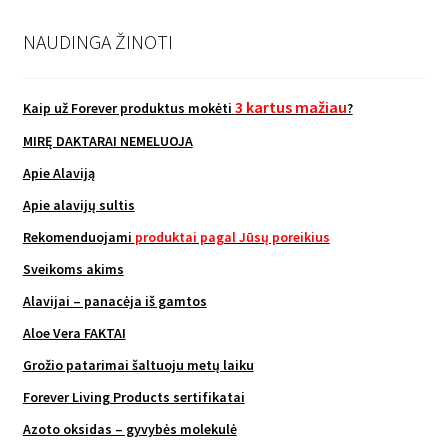
NAUDINGA ŽINOTI
3 kartus mažiau
Kaip už Forever produktus mokėti
?
MIRĘ DAKTARAI NEMELUOJA
Apie Alaviją
Apie alavijų sultis
Rekomenduojami
produktai pagal Jūsų poreikius
Sveikoms akims
Alavijai – panacėja iš gamtos
Aloe Vera FAKTAI
Grožio patarimai šaltuoju metų laiku
Forever Living Products sertifikatai
Azoto oksidas – gyvybės molekulė