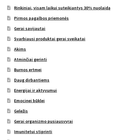
Rinkiniai, visam laikui suteikiantys 30% nuolaidą
Pirmos pagalbos priemonės
Gerai savijautai
Svarbiausi produktai gerai sveikatai
Akims
Atminčiai gerinti
Burnos ertmei
Daug dirbantiems
Energijai ir aktyvumui
Emocinei būklei
Geležis
Gerai organizmo pusiausvyrai
Imunitetui stiprinti