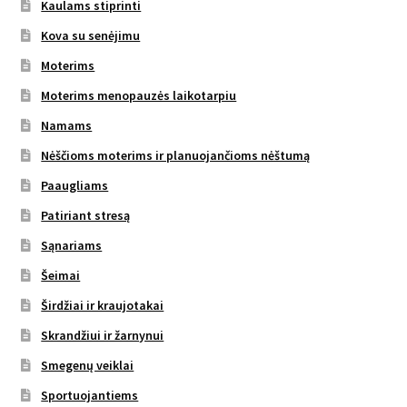
Kaulams stiprinti
Kova su senėjimu
Moterims
Moterims menopauzės laikotarpiu
Namams
Nėščioms moterims ir planuojančioms nėštumą
Paaugliams
Patiriant stresą
Sąnariams
Šeimai
Širdžiai ir kraujotakai
Skrandžiui ir žarnynui
Smegenų veiklai
Sportuojantiems