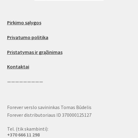
Pirkimo sąlygos
Privatumo politika
Pristatymas ir grąžinimas
Kontaktai
—————————
Forever verslo savininkas Tomas Būdelis
Forever distributoriaus ID 370000125127
Tel. (tik skambinti):
+370 666 11 298