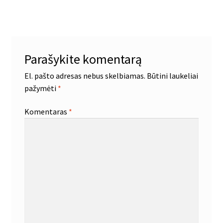
įrašas:
tarp
įrašų
Parašykite komentarą
El. pašto adresas nebus skelbiamas.
Būtini laukeliai
pažymėti
*
Komentaras
*