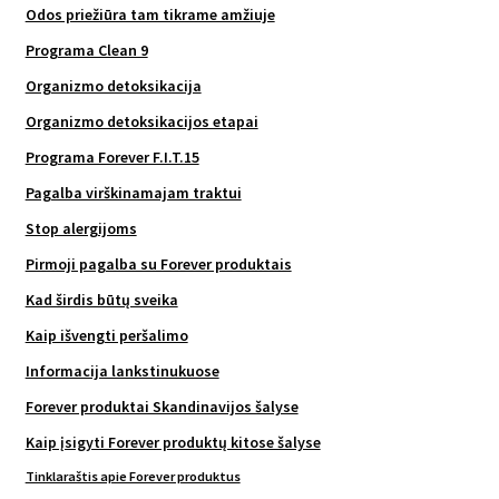
Odos priežiūra tam tikrame amžiuje
Programa Clean 9
Organizmo detoksikacija
Organizmo detoksikacijos etapai
Programa Forever F.I.T.15
Pagalba virškinamajam traktui
Stop alergijoms
Pirmoji pagalba su Forever produktais
Kad širdis būtų sveika
Kaip išvengti peršalimo
Informacija lankstinukuose
Forever produktai Skandinavijos šalyse
Kaip įsigyti Forever produktų kitose šalyse
Tinklaraštis apie Forever produktus