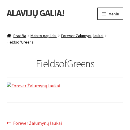
ALAVIJŲ GALIA!
Pereiti
Pereiti
Meniu
prie
prie
meniu
turinio
Išskleist
Produktų katalogas
sub-
Pradžia
Maisto papildai
Forever Žalumynų laukai
menu
Išskleist
FieldsofGreens
Nuolaidos
sub-
menu
Išskleist
Uždarbio galimybė
FieldsofGreens
sub-
menu
Išskleist
Forever Living products
sub-
menu
Navigacija
Ankstenis
Forever Žalumynų laukai