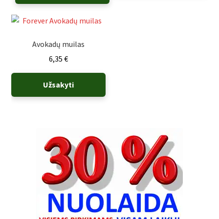
Avokadų muilas
6,35
€
Užsakyti