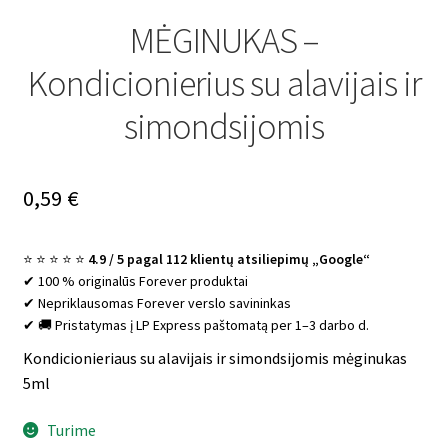
MĖGINUKAS –
Kondicionierius su alavijais ir
simondsijomis
0,59
€
⭐ ⭐ ⭐ ⭐ ⭐
4.9 / 5 pagal 112 klientų atsiliepimų „Google“
✔ 100 % originalūs Forever produktai
✔ Nepriklausomas Forever verslo savininkas
✔ 🚚 Pristatymas į LP Express paštomatą per 1–3 darbo d.
Kondicionieriaus su alavijais ir simondsijomis mėginukas
5ml
Turime