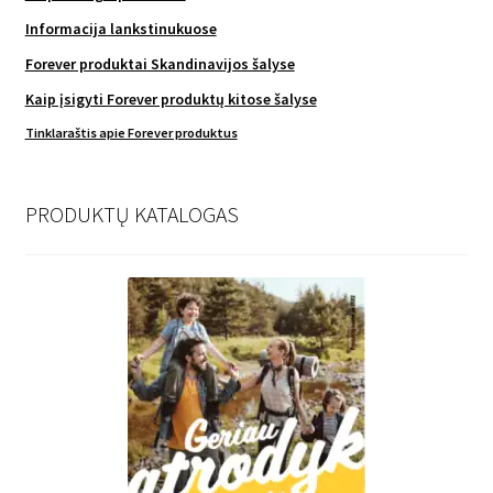
Informacija lankstinukuose
Forever produktai Skandinavijos šalyse
Kaip įsigyti Forever produktų kitose šalyse
Tinklaraštis apie Forever produktus
PRODUKTŲ KATALOGAS