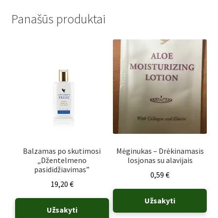
Panašūs produktai
Balzamas po skutimosi
Mėginukas – Drėkinamasis
„Džentelmeno
losjonas su alavijais
pasididžiavimas”
0,59
€
19,20
€
Užsakyti
Užsakyti