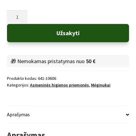
produkto
kiekis:
MĖGINUKAS
Užsakyti
-
Kondicionierius
su
alavijais
🎁 Nemokamas pristatymas nuo
50 €
ir
simondsijomis
Produkto kodas:
641-10606
Kategorijos:
Asmeninės higienos priemonės
,
Mėginukai
Aprašymas
Aprašymas