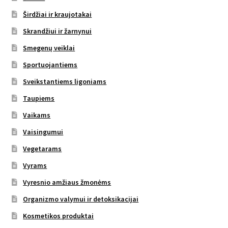
Širdžiai ir kraujotakai
Skrandžiui ir žarnynui
Smegenų veiklai
Sportuojantiems
Sveikstantiems ligoniams
Taupiems
Vaikams
Vaisingumui
Vegetarams
Vyrams
Vyresnio amžiaus žmonėms
Organizmo valymui ir detoksikacijai
Kosmetikos produktai