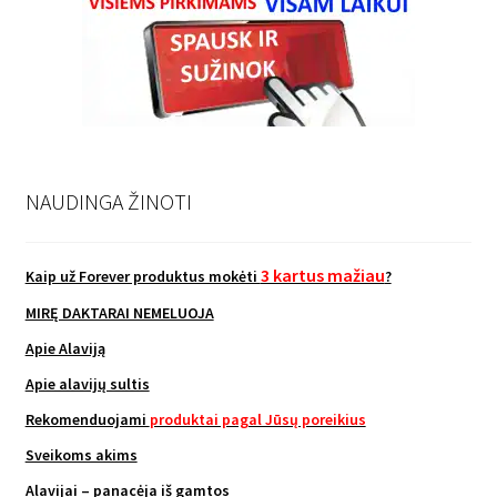
NAUDINGA ŽINOTI
3 kartus mažiau
Kaip už Forever produktus mokėti
?
MIRĘ DAKTARAI NEMELUOJA
Apie Alaviją
Apie alavijų sultis
Rekomenduojami
produktai pagal Jūsų poreikius
Sveikoms akims
Alavijai – panacėja iš gamtos