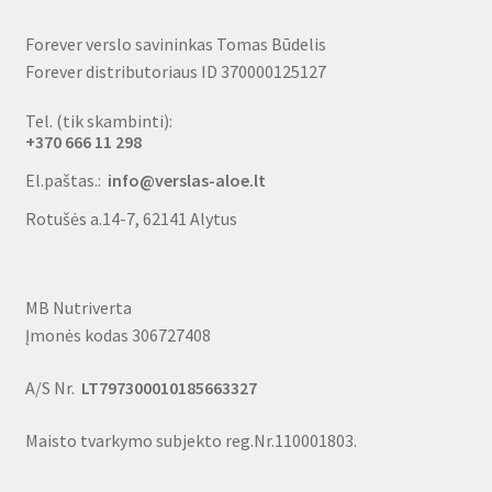
Forever verslo savininkas Tomas Būdelis
Forever distributoriaus ID 370000125127
Tel. (tik skambinti):
+370 666 11 298
El.paštas.:
info@verslas-aloe.lt
Rotušės a.14-7, 62141 Alytus
MB Nutriverta
Įmonės kodas 306727408
A/S Nr.
LT797300010185663327
Maisto tvarkymo subjekto reg.Nr.110001803.