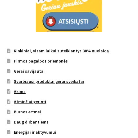
Rinkiniai, visam laikui suteikiantys 30% nuolaidą
Pirmos pagalbos priemonės
Gerai savijautai
Svarbiausi produktai gerai sveikatai
Akims
Atminčiai gerinti
Burnos ertmei
Daug dirbantiems
Energijai ir aktyvumui