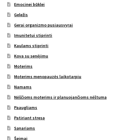
Emocinei būklei
Geležis
Gerai organizmo pusiausvyrai
Imunitetui stiprinti
Kaulams stiprinti
Kova su senėjimu
Moterims
Moterims menopauzės laikotarpiu
Namams
Nėščioms moterims ir planuojančioms nėštumą
Paaugliams
Patiriant stresą
Sąnariams
Šeimai