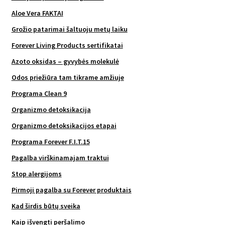
Aloe Vera FAKTAI
Grožio patarimai šaltuoju metų laiku
Forever Living Products sertifikatai
Azoto oksidas – gyvybės molekulė
Odos priežiūra tam tikrame amžiuje
Programa Clean 9
Organizmo detoksikacija
Organizmo detoksikacijos etapai
Programa Forever F.I.T.15
Pagalba virškinamajam traktui
Stop alergijoms
Pirmoji pagalba su Forever produktais
Kad širdis būtų sveika
Kaip išvengti peršalimo