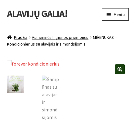
ALAVIJŲ GALIA!
Pereiti
Pereiti
Meniu
prie
prie
meniu
turinio
Išskleist
Produktų katalogas
sub-
Pradžia
Asmeninės higienos priemonės
MĖGINUKAS –
menu
Išskleist
Kondicionierius su alavijais ir simondsijomis
Nuolaidos
sub-
menu
Išskleist
Uždarbio galimybė
sub-
menu
Išskleist
Forever Living products
🔍
sub-
menu