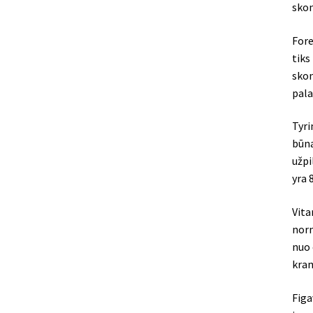
skon
Fore
tiks
skon
pala
Tyri
būna
užpi
yra 
Vita
norm
nuo 
kram
Figa