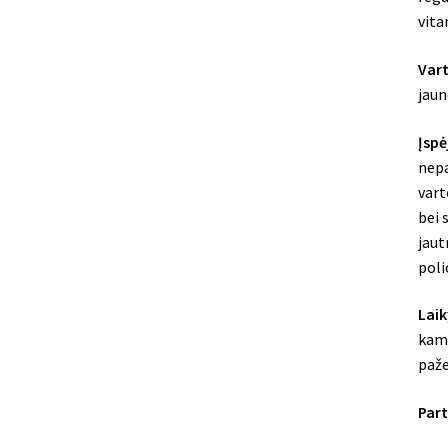
vita
Vart
jaun
Įspė
nepa
vart
bei 
jaut
poli
Laik
kamb
paže
Part