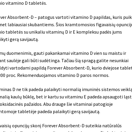
io vitamino D tabletės.
ver Absorbent-D – patogus vartoti vitamino D papildas, kuris puik
 net labiausiai skubantiems. Šios kramtomosios figavaisių opuncij
io tabletės su unikaliu vitaminų D ir E kompleksu padės jums
ikyti gerą savijautą.
mų duomenimis, gauti pakankamai vitamino D vien su maistu ir
nt saulėje gali būti sudėtinga. Tačiau šią spragą galite nesunkiai
ldyti vartodami papildą Forever Absorbent-D, kurio dviejose table
800 proc. Rekomenduojamos vitamino D paros normos.
minas D ne tik padeda palaikyti normalią imuninės sistemos veiklą
alią kaulų būklę, bet ir kartu su vitaminu E padeda apsaugoti ląst
oksidacinės pažaidos. Abu drauge šie vitaminai patogioje
tomoje tabletėje padeda palaikyti gerą savijautą.
vaisių opuncijų skonį Forever Absorbent-D suteikia natūralūs