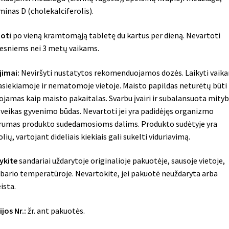
minas D (cholekalciferolis).
oti
po vieną kramtomąją tabletę du kartus per dieną. Nevartoti
esniems nei 3 metų vaikams.
jimai:
Neviršyti nustatytos rekomenduojamos dozės. Laikyti vaik
siekiamoje ir nematomoje vietoje. Maisto papildas neturėtų būti
ojamas kaip maisto pakaitalas. Svarbu įvairi ir subalansuota mity
sveikas gyvenimo būdas. Nevartoti jei yra padidėjęs organizmo
rumas produkto sudedamosioms dalims. Produkto sudėtyje yra
olių, vartojant dideliais kiekiais gali sukelti viduriavimą.
ykite
sandariai uždarytoje originalioje pakuotėje, sausoje vietoje,
ario temperatūroje. Nevartokite, jei pakuotė neuždaryta arba
ista.
ijos Nr.:
žr. ant pakuotės.