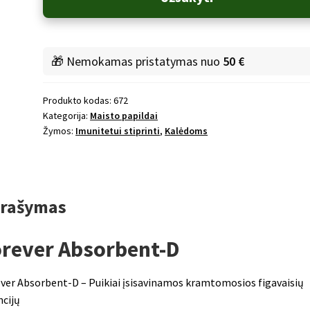
Absorbent-
D
🎁 Nemokamas pristatymas nuo
50 €
Produkto kodas:
672
Kategorija:
Maisto papildai
Žymos:
Imunitetui stiprinti
,
Kalėdoms
rašymas
orever Absorbent-D
ver Absorbent-D – Puikiai įsisavinamos kramtomosios figavaisių
cijų