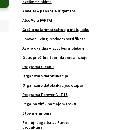
Sveikoms akims
Alavijai – panacėja iš gamtos
Aloe Vera FAKTAI
Grožio patarimai šaltuoju metų laiku
Forever Living Products sertifikatai
Azoto oksidas – gyvybės molekulė
Odos priežiūra tam tikrame amžiuje
Programa Clean 9
Organizmo detoksikacija
Organizmo detoksikacijos etapai
Programa Forever F.I.T.15
Pagalba virškinamajam traktui
Stop alergijoms
Pirmoji pagalba su Forever
produktais