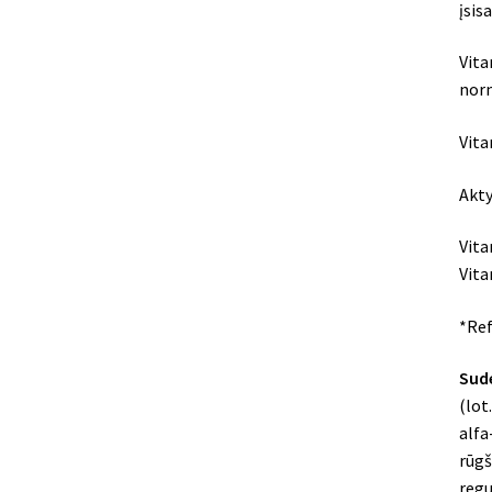
įsis
Vita
norm
Vita
Akt
Vi
V
*Ref
Sud
(lot
alfa
rūgš
regu