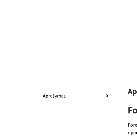
Ap
Aprašymas
F
Fore
opun