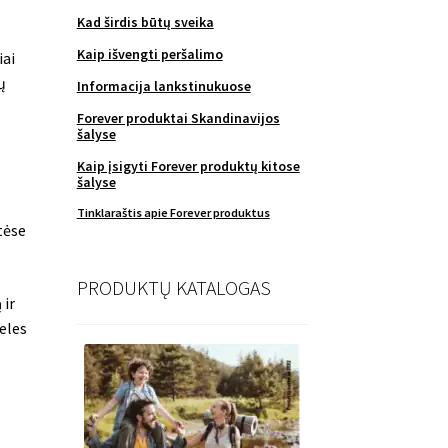
Kad širdis būtų sveika
Kaip išvengti peršalimo
iai
ų
Informacija lankstinukuose
Forever produktai Skandinavijos
šalyse
Kaip įsigyti Forever produktų kitose
šalyse
Tinklaraštis apie Forever produktus
tėse
PRODUKTŲ KATALOGAS
 ir
eles