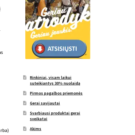
į
–
as
Rinkiniai, visam laikui
suteikiantys 30% nuolaidą
Pirmos pagalbos priemonės
Gerai savijautai
Svarbiausi produktai gerai
sveikatai
Akims
arba)