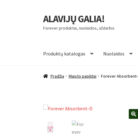
ALAVIJŲ GALIA!
Pereiti
Pereiti
prie
prie
Forever produktai, nuolaidos, uždarbis
meniu
turinio
Produktų katalogas
Nuolaidos
Pradžia
Maisto papildai
Forever Absorbent
🔍