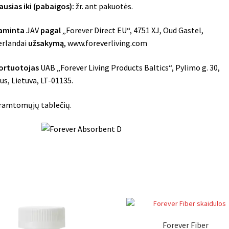
ausias iki (pabaigos):
žr. ant pakuotės.
aminta
JAV
pagal
„Forever Direct EU“, 4751 XJ, Oud Gastel,
erlandai
užsakymą
, www.foreverliving.com
ortuotojas
UAB „Forever Living Products Baltics“, Pylimo g. 30,
ius, Lietuva, LT-01135.
ramtomųjų tablečių.
Forever Fiber