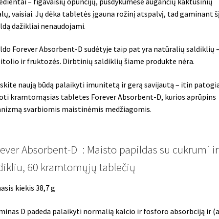
edientai – figavaisių opuncijų, pusdykumėse augančių kaktusinių
lų, vaisiai. Jų dėka tabletės įgauna rožinį atspalvį, tad gaminant š
ldą dažikliai nenaudojami.
ldo Forever Absorbent-D sudėtyje taip pat yra natūralių saldiklių 
itolio ir fruktozės. Dirbtinių saldiklių šiame produkte nėra.
skite naują būdą palaikyti imunitetą ir gerą savijautą – itin patogi
oti kramtomąsias tabletes Forever Absorbent-D, kurios aprūpins
nizmą svarbiomis maistinėmis medžiagomis.
ever Absorbent-D : Maisto papildas su cukrumi ir
dikliu, 60 kramtomųjų tablečių
asis kiekis
38,7 g
minas D padeda palaikyti normalią kalcio ir fosforo absorbciją ir (