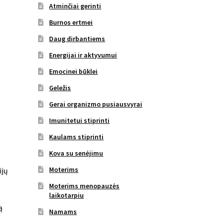
Atminčiai gerinti
Burnos ertmei
Daug dirbantiems
Energijai ir aktyvumui
Emocinei būklei
Geležis
Gerai organizmo pusiausvyrai
Imunitetui stiprinti
Kaulams stiprinti
Kova su senėjimu
Moterims
ijų
Moterims menopauzės
laikotarpiu
ą
Namams