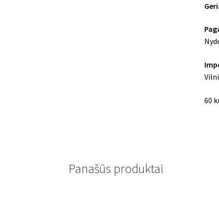
Geri
Pag
Nyd
Imp
Viln
60 k
Panašūs produktai