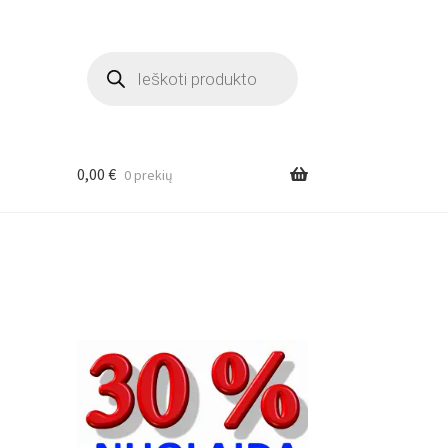
Products
search
0,00
€
0 prekių