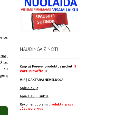
osios
NAUDINGA ŽINOTI
ldas,
Šios
3
Kaip už Forever produktus mokėti
s su
kartus mažiau
?
 gerą
MIRĘ DAKTARAI NEMELUOJA
Apie Alaviją
Apie alavijų sultis
Rekomenduojami
produktai pagal
Jūsų poreikius