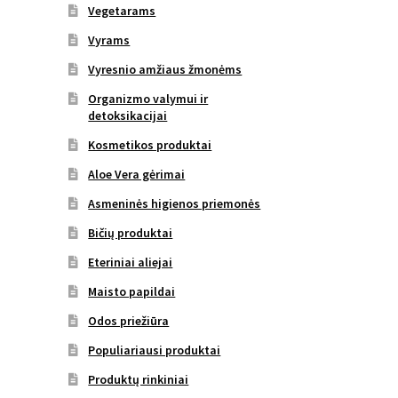
Vegetarams
Vyrams
Vyresnio amžiaus žmonėms
Organizmo valymui ir
detoksikacijai
Kosmetikos produktai
Aloe Vera gėrimai
Asmeninės higienos priemonės
Bičių produktai
Eteriniai aliejai
Maisto papildai
Odos priežiūra
Populiariausi produktai
Produktų rinkiniai