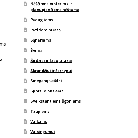
Nėščioms moterims ir
planuojančioms nėštumą
Paaugliams
Patiriant stresą
Sąnariams
ams
Šeimai
ba
Širdžiai ir kraujotakai
Skrandžiui ir žarnynui
Smegenų veiklai
Sportuojantiems
Sveikstantiems ligoniams
Taupiems
Vaikams
Vaisingumui