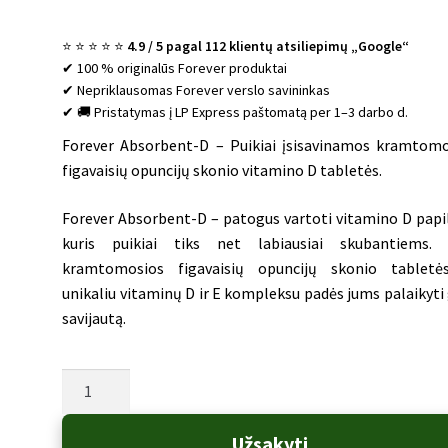
⭐ ⭐ ⭐ ⭐ ⭐
4.9 / 5 pagal 112 klientų atsiliepimų „Google“
✔ 100 % originalūs Forever produktai
✔ Nepriklausomas Forever verslo savininkas
✔ 🚚 Pristatymas į LP Express paštomatą per 1–3 darbo d.
Forever Absorbent-D – Puikiai įsisavinamos kramtom
figavaisių opuncijų skonio vitamino D tabletės.
Forever Absorbent-D – patogus vartoti vitamino D papi
kuris puikiai tiks net labiausiai skubantiems. 
kramtomosios figavaisių opuncijų skonio tabletė
unikaliu vitaminų D ir E kompleksu padės jums palaikyti
savijautą.
produkto
kiekis:
Forever
Užsakyti