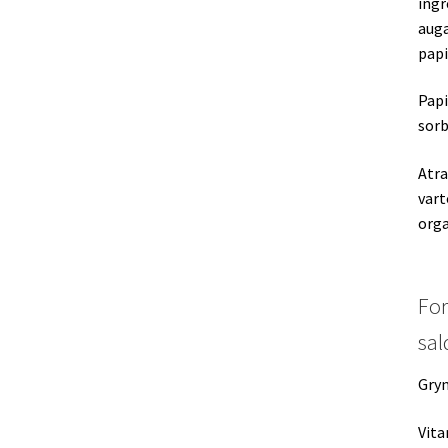
ingr
auga
papi
Papi
sorb
Atra
vart
orga
For
sal
Gryn
Vita