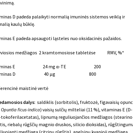
avinimą.
minas D padeda palaikyti normalią imuninės sistemos veiklą ir
alią kaulų būklę.
minas E padeda apsaugoti ląsteles nuo oksidacinės pažaidos.
yviosios medžiagos 2 kramtomosiose tabletėse RMV, %*
taminas E 24 mg α-TE 200
itaminas D 40 µg 800
erencinė maistinė vertė
edamosios dalys:
saldiklis (sorbitolis), fruktozė, figavaisių opunc
.
Opuntia ficus-indica
) vaisių sulčių milteliai (11 %), vitaminas E (D-
-tokoferilacetatas), lipnumą reguliuojančios medžiagos (stearino
tis, riebalų rūgščių magnio druskos, silicio dioksidas), rūgštingum
liuojanti medžiaga (citrinų rūgštis), apelsinų kvapioji medžiaga,