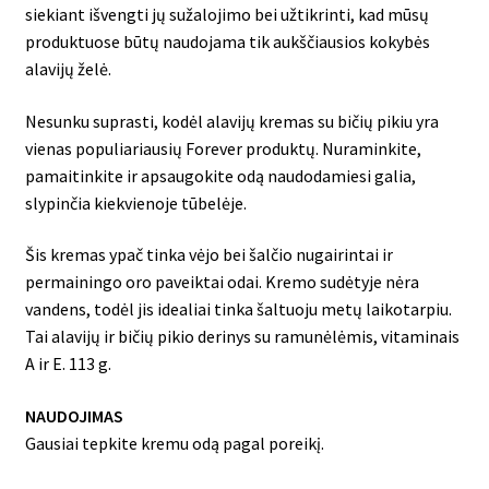
siekiant išvengti jų sužalojimo bei užtikrinti, kad mūsų
produktuose būtų naudojama tik aukščiausios kokybės
alavijų želė.
Nesunku suprasti, kodėl alavijų kremas su bičių pikiu yra
vienas populiariausių Forever produktų. Nuraminkite,
pamaitinkite ir apsaugokite odą naudodamiesi galia,
slypinčia kiekvienoje tūbelėje.
Šis kremas ypač tinka vėjo bei šalčio nugairintai ir
permainingo oro paveiktai odai. Kremo sudėtyje nėra
vandens, todėl jis idealiai tinka šaltuoju metų laikotarpiu.
Tai alavijų ir bičių pikio derinys su ramunėlėmis, vitaminais
A ir E. 113 g.
NAUDOJIMAS
Gausiai tepkite kremu odą pagal poreikį.