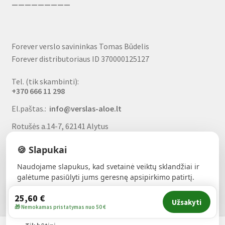
—————————
Forever verslo savininkas Tomas Būdelis
Forever distributoriaus ID 370000125127
Tel. (tik skambinti):
+370 666 11 298
El.paštas.:
info@verslas-aloe.lt
Rotušės a.14-7, 62141 Alytus
🍪 Slapukai
Naudojame slapukus, kad svetainė veiktų sklandžiai ir
MB Nutriverta
galėtume pasiūlyti jums geresnę apsipirkimo patirtį.
Įmonės kodas 306727408
25,60
€
Sutinku
Užsakyti
A/S Nr.
LT797300010185663327
🎁 Nemokamas pristatymas nuo 50 €