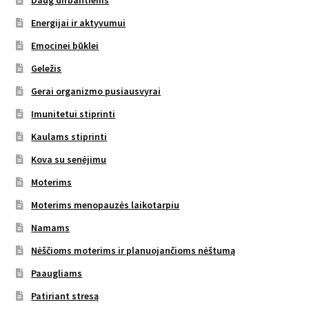
Daug dirbantiems
Energijai ir aktyvumui
Emocinei būklei
Geležis
Gerai organizmo pusiausvyrai
Imunitetui stiprinti
Kaulams stiprinti
Kova su senėjimu
Moterims
Moterims menopauzės laikotarpiu
Namams
Nėščioms moterims ir planuojančioms nėštumą
Paaugliams
Patiriant stresą