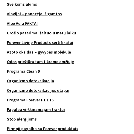
Sveikoms akims
Alavijai – panacėja iš gamtos
Aloe Vera FAKTAI
Grožio patarimai šaltuoju metų laiku
Forever Living Products sertifikatai
Azoto oksidas – gyvybės molekulė
Odos priežiūra tam tikrame amžiuje
Programa Clean 9
Organizmo detoksikacija
Organizmo detoksikacijos etapai
Programa Forever F.I.T.15
Pagalba virškinamajam traktui
Stop alergijoms
Pirmoji pagalba su Forever produktais