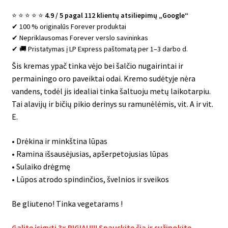
⭐ ⭐ ⭐ ⭐ ⭐
4.9 / 5 pagal 112 klientų atsiliepimų „Google“
✔ 100 % originalūs Forever produktai
✔ Nepriklausomas Forever verslo savininkas
✔ 🚚 Pristatymas į LP Express paštomatą per 1–3 darbo d.
Šis kremas ypač tinka vėjo bei šalčio nugairintai ir
permainingo oro paveiktai odai. Kremo sudėtyje nėra
vandens, todėl jis idealiai tinka šaltuoju metų laikotarpiu.
Tai alavijų ir bičių pikio derinys su ramunėlėmis, vit. A ir vit.
E.
• Drėkina ir minkština lūpas
• Ramina išsausėjusias, apšerpetojusias lūpas
• Sulaiko drėgmę
• Lūpos atrodo spindinčios, švelnios ir sveikos
Be gliuteno!
Tinka vegetarams !
Galite įsigyti 3x PIGIAU!!! Spauskite čia ir sužinokite