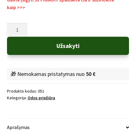
kaip
>>>
produkto
kiekis:
Alavijų
Užsakyti
kremas
su
bičių
pikiu
🎁 Nemokamas pristatymas nuo
50 €
Produkto kodas:
051
Kategorija:
Odos priežiūra
Aprašymas