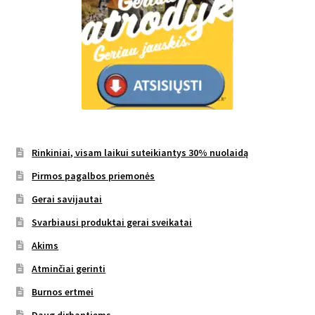
Rinkiniai, visam laikui suteikiantys 30% nuolaidą
Pirmos pagalbos priemonės
Gerai savijautai
Svarbiausi produktai gerai sveikatai
Akims
Atminčiai gerinti
Burnos ertmei