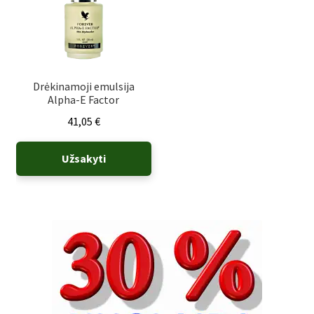
Drėkinamoji emulsija
Alpha-E Factor
41,05
€
Užsakyti