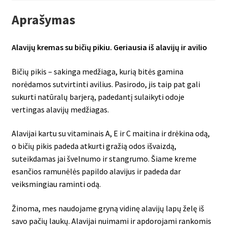
Aprašymas
Alavijų kremas su bičių pikiu.
Geriausia iš alavijų ir avilio
Bičių pikis – sakinga medžiaga, kurią bitės gamina
norėdamos sutvirtinti avilius. Pasirodo, jis taip pat gali
sukurti natūralų barjerą, padedantį sulaikyti odoje
vertingas alavijų medžiagas.
Alavijai kartu su vitaminais A, E ir C maitina ir drėkina odą,
o bičių pikis padeda atkurti gražią odos išvaizdą,
suteikdamas jai švelnumo ir stangrumo. Šiame kreme
esančios ramunėlės papildo alavijus ir padeda dar
veiksmingiau raminti odą.
Žinoma, mes naudojame gryną vidinę alavijų lapų želę iš
savo pačių laukų. Alavijai nuimami ir apdorojami rankomis