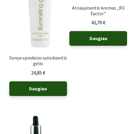
Atnaujinantis kremas „R3
Factor”
42,70
€
Daugiau
Sonya spindesio suteikiantis
gelis
24,85
€
Daugiau