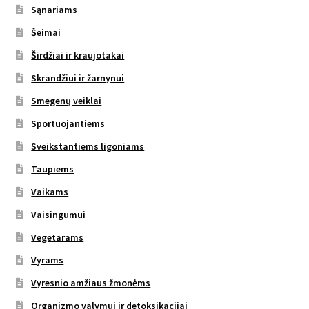
Sąnariams
Šeimai
Širdžiai ir kraujotakai
Skrandžiui ir žarnynui
Smegenų veiklai
Sportuojantiems
Sveikstantiems ligoniams
Taupiems
Vaikams
Vaisingumui
Vegetarams
Vyrams
Vyresnio amžiaus žmonėms
Organizmo valymui ir detoksikacijai